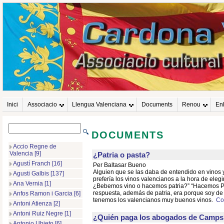
Inici
Associacio
Llengua Valenciana
Documents
Renou
En
DOCUMENTS
Accio Regne de
Valencia [9]
¿Patria o pasta?
Agustí Franch [16]
Per Baltasar Bueno
Alguien que se las daba de entendido en vinos 
Agusti Galbis [137]
prefería los vinos valencianos a la hora de eleg
Ana Vernia [1]
¿Bebemos vino o hacemos patria?” “Hacemos Pat
respuesta, además de patria, era porque soy de
Anfos Ramon i Garcia [6]
tenemos los valencianos muy buenos vinos.
Con
Antoni Atienza [2]
Antoni Ruiz Negre [1]
¿Quién paga los abogados de Camps
Antonio Ubieto [6]