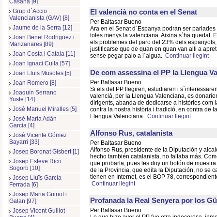
Casaña [9]
El valencià no conta en el Senat
Grup d´Accio
Valencianista (GAV) [8]
Per Baltasar Bueno
Jaume de la Serra [12]
Ara en el Senat d´Espanya podràn ser parlades l
totes menys la valenciana. Aixina s´ha quedat. El
Joan Benet Rodriguez i
els problemes del paro del 23% dels espanyols,
Manzanares [89]
justificarse que de quan en quan van alli a apret
Joan Costa i Catala [11]
sense pegar palo a l´aigua.
Continuar llegint
Joan Ignaci Culla [57]
De com assessina el PP la Llengua V
Joan Lluis Musoles [5]
Per Baltasar Bueno
Joan Romero [8]
Si els del PP llegiren, estudiaren i s´interessare
Joaquín Serrano
valencià, per la Llengua Valenciana, es donarie
Yuste [14]
dirigents, abanda de dedicarse a històries com l
José Manuel Miralles [5]
contra la nostra història i tradició, en contra de 
Llengua Valenciana.
Continuar llegint
José María Adán
García [4]
Alfonso Rus, catalanista
José Vicente Gómez
Bayarri [33]
Per Baltasar Bueno
Alfonso Rus, presidente de la Diputación y alcal
Josep Boronat Gisbert [1]
hecho también catalanista, no faltaba más. Com
Josep Esteve Rico
que probarla, pues les doy un botón de muestra. 
Sogorb [10]
de la Provincia, que edita la Diputación, no se 
tienen en Internet, es el BOP 78, correspondiente
Josep Lluïs García
Continuar llegint
Ferrada [6]
Josep Maria Guinot i
Profanada la Real Senyera por los Gü
Galan [97]
Per Baltasar Bueno
Josep Vicent Guillot