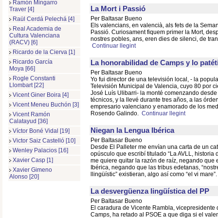
Ramón Mingarro
La Mort i Passió
Traver [4]
Per Baltasar Bueno
Raül Cerdá Pelechá [4]
Els valencians, en valencià, als fets de la Seman
Real Academia de
Passió. Curiosament fiquem primer la Mort, desp
Cultura Valenciana
nostres pobles, ans, eren dies de silenci, de tranq
(RACV) [6]
Continuar llegint
Ricardo de la Cierva [1]
La honorabilidad de Camps y lo patét
Ricardo García
Moya [66]
Per Baltasar Bueno
Rogle Constanti
Yo fui director de una televisión local, - la popu
Llombart [22]
Televisión Municipal de Valencia, cuyo 80 por ci
José Luís Ulibarri- la monté comenzando desde 
Vicent Giner Boira [4]
técnicos, y la llevé durante tres años, a las órd
Vicent Meneu Buchón [3]
empresario valenciano y enamorado de los med
Rosendo Galindo.
Continuar llegint
Vicent Ramón
Calatayud [36]
Niegan la Lengua Ibérica
Víctor Boné Vidal [19]
Per Baltasar Bueno
Victor Saiz Castelló [10]
Desde El Palleter me envían una carta de un cata
Wenley Palacios [16]
opúsculo que escribí titulado “La AVLL, historia 
Xavier Casp [1]
me quiere quitar la razón de raíz, negando que 
Ibérica, negando que las tribus edetanas, “nostre
Xavier Gimeno
llingüístic” existieran, algo así como “el vi mare”
Alonso [20]
La desvergüenza lingüística del PP
Per Baltasar Bueno
El caradura de Vicente Rambla, vicepresidente de
Camps, ha retado al PSOE a que diga si el valen