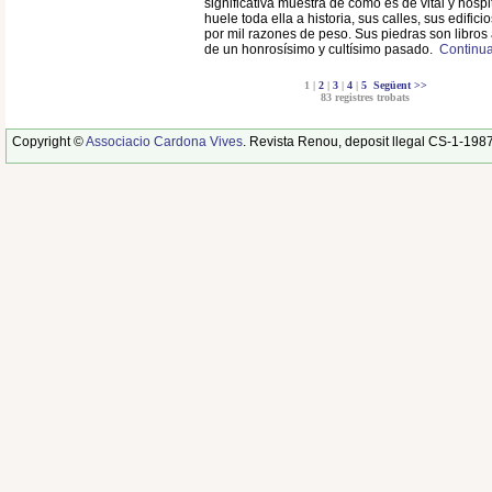
significativa muestra de cómo es de vital y hosp
huele toda ella a historia, sus calles, sus edifici
por mil razones de peso. Sus piedras son libros
de un honrosísimo y cultísimo pasado.
Continuar
1 |
2
|
3
|
4
|
5
Següent >>
83 registres trobats
Copyright ©
Associacio Cardona Vives
. Revista Renou, deposit llegal CS-1-198