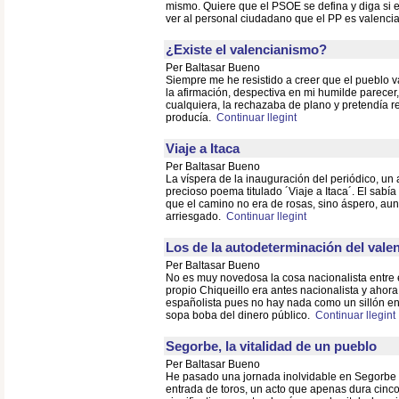
mismo. Quiere que el PSOE se defina y diga si e
ver al personal ciudadano que el PP es valenci
¿Existe el valencianismo?
Per Baltasar Bueno
Siempre me he resistido a creer que el pueblo v
la afirmación, despectiva en mi humilde parecer
cualquiera, la rechazaba de plano y pretendía re
producía.
Continuar llegint
Viaje a Itaca
Per Baltasar Bueno
La víspera de la inauguración del periódico, u
precioso poema titulado ´Viaje a Itaca´. El sabí
que el camino no era de rosas, sino áspero, au
arriesgado.
Continuar llegint
Los de la autodeterminación del vale
Per Baltasar Bueno
No es muy novedosa la cosa nacionalista entre 
propio Chiqueillo era antes nacionalista y ahor
españolista pues no hay nada como un sillón en 
sopa boba del dinero público.
Continuar llegint
Segorbe, la vitalidad de un pueblo
Per Baltasar Bueno
He pasado una jornada inolvidable en Segorbe 
entrada de toros, un acto que apenas dura cinc