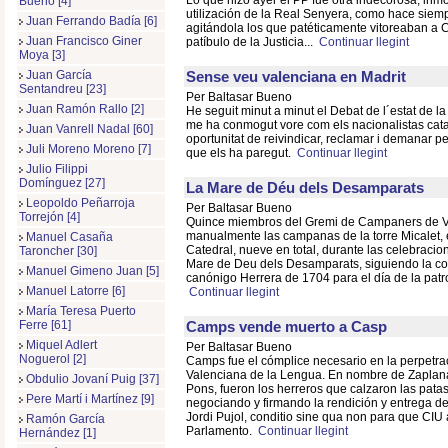
Lo que hizo ayer el PP fue otra indecorosa, inmor
Bueno [4]
utilización de la Real Senyera, como hace siemp
Juan Ferrando Badía [6]
agitándola los que patéticamente vitoreaban a
Juan Francisco Giner
patíbulo de la Justicia...
Continuar llegint
Moya [3]
Sense veu valenciana en Madrit
Juan García
Sentandreu [23]
Per Baltasar Bueno
Juan Ramón Rallo [2]
He seguit minut a minut el Debat de l´estat de la 
me ha conmogut vore com els nacionalistas catal
Juan Vanrell Nadal [60]
oportunitat de reivindicar, reclamar i demanar pe
Juli Moreno Moreno [7]
que els ha paregut.
Continuar llegint
Julio Filippi
Domínguez [27]
La Mare de Déu dels Desamparats
Leopoldo Peñarroja
Per Baltasar Bueno
Torrejón [4]
Quince miembros del Gremi de Campaners de V
manualmente las campanas de la torre Micalet, 
Manuel Casaña
Catedral, nueve en total, durante las celebracion
Taroncher [30]
Mare de Deu dels Desamparats, siguiendo la co
Manuel Gimeno Juan [5]
canónigo Herrera de 1704 para el día de la patr
Manuel Latorre [6]
Continuar llegint
María Teresa Puerto
Camps vende muerto a Casp
Ferre [61]
Miquel Adlert
Per Baltasar Bueno
Noguerol [2]
Camps fue el cómplice necesario en la perpetra
Valenciana de la Lengua. En nombre de Zaplana
Obdulio Jovaní Puig [37]
Pons, fueron los herreros que calzaron las patas
Pere Martí i Martínez [9]
negociando y firmando la rendición y entrega d
Jordi Pujol, conditio sine qua non para que CIU
Ramón García
Parlamento.
Continuar llegint
Hernández [1]