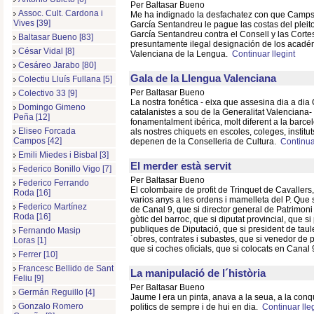
Per Baltasar Bueno
Assoc. Cult. Cardona i
Me ha indignado la desfachatez con que Camps
Vives [39]
García Sentandreu le pague las costas del pleit
García Sentandreu contra el Consell y las Corte
Baltasar Bueno [83]
presuntamente ilegal designación de los acadé
César Vidal [8]
Valenciana de la Lengua.
Continuar llegint
Cesáreo Jarabo [80]
Gala de la Llengua Valenciana
Colectiu Lluís Fullana [5]
Per Baltasar Bueno
Colectivo 33 [9]
La nostra fonética - eixa que assesina dia a dia C
Domingo Gimeno
catalanistes a sou de la Generalitat Valenciana-
Peña [12]
fonamentalment ibérica, molt diferent a la barc
Eliseo Forcada
als nostres chiquets en escoles, coleges, institut
Campos [42]
depenen de la Conselleria de Cultura.
Continuar
Emili Miedes i Bisbal [3]
El merder està servit
Federico Bonillo Vigo [7]
Per Baltasar Bueno
Federico Ferrando
El colombaire de profit de Trinquet de Cavallers,
Roda [16]
varios anys a les ordens i mamelleta del P. Que 
Federico Martínez
de Canal 9, que si director general de Patrimoni 
Roda [16]
gòtic del barroc, que si diputat provincial, que 
publiques de Diputació, que si president de tau
Fernando Masip
´obres, contrates i subastes, que si venedor de pa
Loras [1]
que si coches oficials, que si colocats en Cana
Ferrer [10]
Francesc Bellido de Sant
La manipulació de l´història
Feliu [9]
Per Baltasar Bueno
Germán Reguillo [4]
Jaume I era un pinta, anava a la seua, a la conq
Gonzalo Romero
politics de sempre i de hui en dia.
Continuar lleg