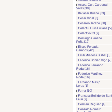
Assoc. Cult. Cardona i
Vives [39]
Baltasar Bueno [83]
César Vidal [8]
Cesáreo Jarabo [80]
Colectiu Lluís Fullana [5]
Colectivo 33 [9]
Domingo Gimeno
Peña [12]
Eliseo Forcada
Campos [42]
Emili Miedes i Bisbal [3]
Federico Bonillo Vigo [7]
Federico Ferrando
Roda [16]
Federico Martínez
Roda [16]
Fernando Masip
Loras [1]
Ferrer [10]
Francesc Bellido de Sant
Feliu [9]
Germán Reguillo [4]
Gonzalo Romero