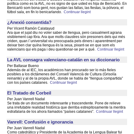
política como es la AVL, no es signo de que usted es hija de Benicarló. En
Benicarló som bona gent, nos gustan las fallas, las fiestas, la pólvora, el
fútbol sala, en fín lo benicarlando.
Continuar llegint
¿Anexió consentida?
Per Vicent Ramón Calatayud
Ara que el jujat diu no voler saber de llengua, pero casualment agrana
visiblement cap fòra. Ara que molts claustres són presoners dels qui més
criden, quan l´universitat viu preocupada pels diners i aparentment per
deixar ben clar quína llengua és la seua, pixant-se en que som els
valencians qui els paga i deu questionar-se per a qué.
Continuar llegint
La AVL consagra valenciano-catalán en su diccionario
Per Baltasar Bueno
Además de al IEC, los académicos han procurado ser lo más fieles
posibles a los dictámenes del Consell Valencià de Cultura (Grisolía
reinante) y al de la propia AVL, donde se habla de “llengua compartida”
con los países catalanes.
Continuar llegint
El Tratado de Corbeil
Per Juan Vanrell Nadal
Se trata de un documento interesante y trascendente. Pone de relieve
una irrefutable realidad histórica que derriba estrepitosamente la mentira
estrafalaria de los ahora llamados “países catalanes”.
Continuar llegint
Vanrell: Confusión e ignorancia
Per Juan Vanrell Nadal
Como catedrático y Presidente de la Academia de la Lengua Balear fui