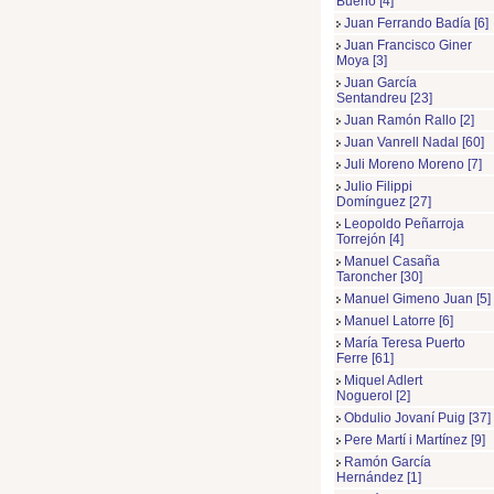
Bueno [4]
Juan Ferrando Badía [6]
Juan Francisco Giner
Moya [3]
Juan García
Sentandreu [23]
Juan Ramón Rallo [2]
Juan Vanrell Nadal [60]
Juli Moreno Moreno [7]
Julio Filippi
Domínguez [27]
Leopoldo Peñarroja
Torrejón [4]
Manuel Casaña
Taroncher [30]
Manuel Gimeno Juan [5]
Manuel Latorre [6]
María Teresa Puerto
Ferre [61]
Miquel Adlert
Noguerol [2]
Obdulio Jovaní Puig [37]
Pere Martí i Martínez [9]
Ramón García
Hernández [1]