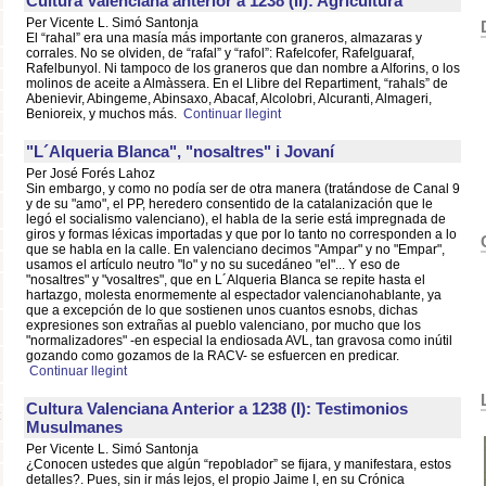
Cultura Valenciana anterior a 1238 (II): Agricultura
Per Vicente L. Simó Santonja
El “rahal” era una masía más importante con graneros, almazaras y
corrales. No se olviden, de “rafal” y “rafol”: Rafelcofer, Rafelguaraf,
Rafelbunyol. Ni tampoco de los graneros que dan nombre a Alforins, o los
molinos de aceite a Almàssera. En el Llibre del Repartiment, “rahals” de
Abenievir, Abingeme, Abinsaxo, Abacaf, Alcolobri, Alcuranti, Almageri,
Benioreix, y muchos más.
Continuar llegint
"L´Alqueria Blanca", "nosaltres" i Jovaní
Per José Forés Lahoz
Sin embargo, y como no podía ser de otra manera (tratándose de Canal 9
y de su "amo", el PP, heredero consentido de la catalanización que le
legó el socialismo valenciano), el habla de la serie está impregnada de
giros y formas léxicas importadas y que por lo tanto no corresponden a lo
que se habla en la calle. En valenciano decimos "Ampar" y no "Empar",
usamos el artículo neutro "lo" y no su sucedáneo "el"... Y eso de
"nosaltres" y "vosaltres", que en L´Alqueria Blanca se repite hasta el
hartazgo, molesta enormemente al espectador valencianohablante, ya
que a excepción de lo que sostienen unos cuantos esnobs, dichas
expresiones son extrañas al pueblo valenciano, por mucho que los
"normalizadores" -en especial la endiosada AVL, tan gravosa como inútil
gozando como gozamos de la RACV- se esfuercen en predicar.
Continuar llegint
Cultura Valenciana Anterior a 1238 (I): Testimonios
Musulmanes
Per Vicente L. Simó Santonja
¿Conocen ustedes que algún “repoblador” se fijara, y manifestara, estos
detalles?. Pues, sin ir más lejos, el propio Jaime I, en su Crónica