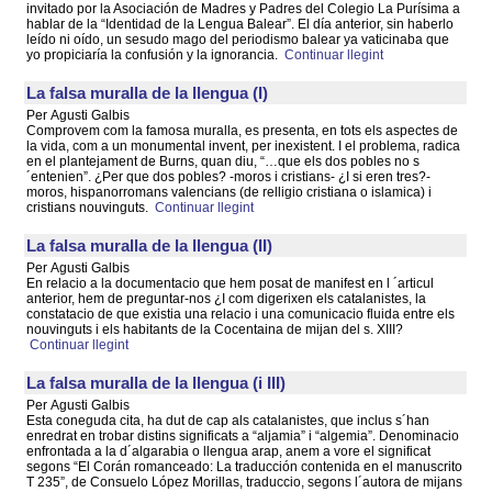
invitado por la Asociación de Madres y Padres del Colegio La Purísima a
hablar de la “Identidad de la Lengua Balear”. El día anterior, sin haberlo
leído ni oído, un sesudo mago del periodismo balear ya vaticinaba que
yo propiciaría la confusión y la ignorancia.
Continuar llegint
La falsa muralla de la llengua (I)
Per Agusti Galbis
Comprovem com la famosa muralla, es presenta, en tots els aspectes de
la vida, com a un monumental invent, per inexistent. I el problema, radica
en el plantejament de Burns, quan diu, “…que els dos pobles no s
´entenien”. ¿Per que dos pobles? -moros i cristians- ¿I si eren tres?-
moros, hispanorromans valencians (de relligio cristiana o islamica) i
cristians nouvinguts.
Continuar llegint
La falsa muralla de la llengua (II)
Per Agusti Galbis
En relacio a la documentacio que hem posat de manifest en l ´articul
anterior, hem de preguntar-nos ¿I com digerixen els catalanistes, la
constatacio de que existia una relacio i una comunicacio fluida entre els
nouvinguts i els habitants de la Cocentaina de mijan del s. XIII?
Continuar llegint
La falsa muralla de la llengua (i III)
Per Agusti Galbis
Esta coneguda cita, ha dut de cap als catalanistes, que inclus s´han
enredrat en trobar distins significats a “aljamia” i “algemia”. Denominacio
enfrontada a la d´algarabia o llengua arap, anem a vore el significat
segons “El Corán romanceado: La traducción contenida en el manuscrito
T 235”, de Consuelo López Morillas, traduccio, segons l´autora de mijans