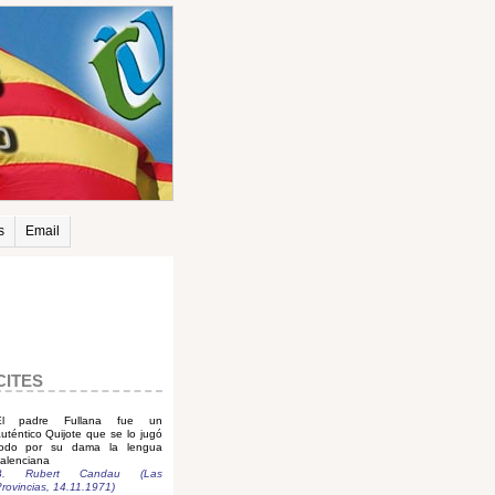
s
Email
CITES
El padre Fullana fue un
uténtico Quijote que se lo jugó
todo por su dama la lengua
alenciana
B. Rubert Candau (Las
rovincias, 14.11.1971)