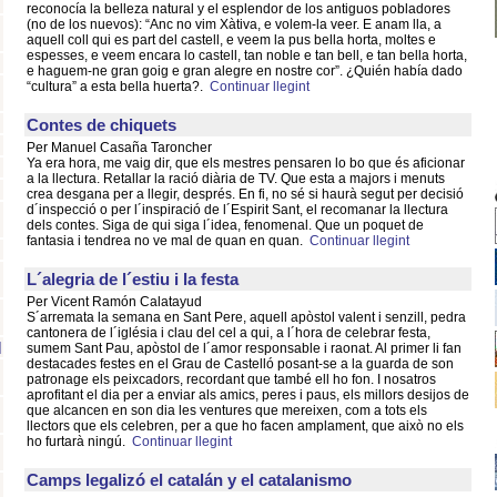
reconocía la belleza natural y el esplendor de los antiguos pobladores
(no de los nuevos): “Anc no vim Xàtiva, e volem-la veer. E anam lla, a
aquell coll qui es part del castell, e veem la pus bella horta, moltes e
espesses, e veem encara lo castell, tan noble e tan bell, e tan bella horta,
e haguem-ne gran goig e gran alegre en nostre cor”. ¿Quién había dado
“cultura” a esta bella huerta?.
Continuar llegint
Contes de chiquets
Per Manuel Casaña Taroncher
Ya era hora, me vaig dir, que els mestres pensaren lo bo que és aficionar
a la llectura. Retallar la ració diària de TV. Que esta a majors i menuts
crea desgana per a llegir, després. En fi, no sé si haurà segut per decisió
d´inspecció o per l´inspiració de l´Espirit Sant, el recomanar la llectura
dels contes. Siga de qui siga l´idea, fenomenal. Que un poquet de
fantasia i tendrea no ve mal de quan en quan.
Continuar llegint
L´alegria de l´estiu i la festa
Per Vicent Ramón Calatayud
S´arremata la semana en Sant Pere, aquell apòstol valent i senzill, pedra
cantonera de l´iglésia i clau del cel a qui, a l´hora de celebrar festa,
]
sumem Sant Pau, apòstol de l´amor responsable i raonat. Al primer li fan
destacades festes en el Grau de Castelló posant-se a la guarda de son
patronage els peixcadors, recordant que també ell ho fon. I nosatros
aprofitant el dia per a enviar als amics, peres i paus, els millors desijos de
que alcancen en son dia les ventures que mereixen, com a tots els
llectors que els celebren, per a que ho facen amplament, que això no els
ho furtarà ningú.
Continuar llegint
Camps legalizó el catalán y el catalanismo