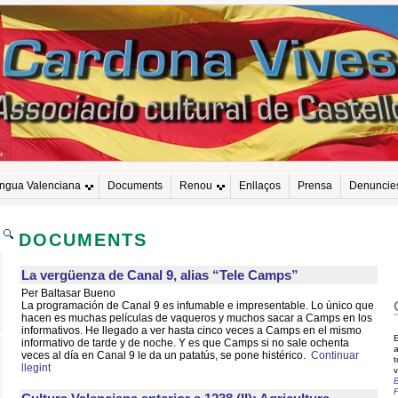
engua Valenciana
Documents
Renou
Enllaços
Prensa
Denuncie
DOCUMENTS
La vergüenza de Canal 9, alias “Tele Camps”
Per Baltasar Bueno
La programación de Canal 9 es infumable e impresentable. Lo único que
hacen es muchas películas de vaqueros y muchos sacar a Camps en los
informativos. He llegado a ver hasta cinco veces a Camps en el mismo
informativo de tarde y de noche. Y es que Camps si no sale ochenta
a
veces al día en Canal 9 le da un patatús, se pone histérico.
Continuar
llegint
v
P