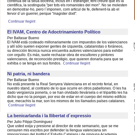
continua de la seua doctrina, inclus en l´estranger, fent creure que es la
cientifica, la sostinguda "per tots els romanistes del mon". No se molesten
en demostrar-ho, pero l´imponen, com articul de fe, defenent-la ab el
fervor d´un guerrer, perque "magister dixit".
Continuar llegint
El IVAM, Centro de Adoctrinamiento Político
Per Baltasar Bueno
El IVAM está costeado millonariamente con impuestos de los valencianos
y allí sólo suelen exponer gentes de izquierda, catalanistas o foráneos,
su dirección técnica nunca encuentra autores valencianos para exhibir
con orgullo. Es más, suele rechazar obra de escultores y pintores
valencianos, de reconocido prestigio, que quieren donarla para que se
exhiba o se tenga en sus fondos.
Continuar llegint
Ni patria, ni bandera
Per Baltasar Bueno
No está presente la Real Senyera Valenciana en el recinto ferial, en
nuestro stand, al contrario de lo que ocurre en otros pabellones. O les ha
dado vergüenza ponerla, o se han olvidado llevársela o el tripartito les ha
dicho que no la pongan, por eso de estar en el cuerpo del mismo edificio
que, mecachis la mar, son los mismos de los llamados países catalanes.
Continuar llegint
La benicarlanda i la llibertat d´expressio
Per Julio Filippi Domínguez
Que usted exija y presione al director de este semanario, que se me
censuren mis escritos por defender la llengua valenciana sin
imposiciones del Institut d´Estudis Catalans i de ninguna Academia