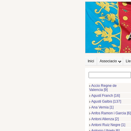
Inici
Associacio
Ll
Accio Regne de
Valencia [9]
Agustí Franch [16]
Agusti Galbis [137]
Ana Vernia [1]
Anfos Ramon i Garcia [6]
Antoni Atienza [2]
Antoni Ruiz Negre [1]
Antonio Ubieto [6]