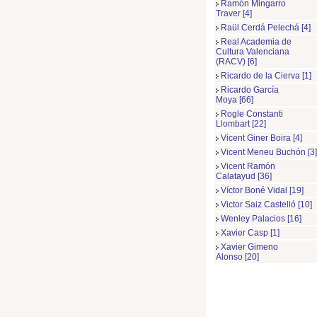
Ramón Mingarro
Traver [4]
Raül Cerdá Pelechá [4]
Real Academia de
Cultura Valenciana
(RACV) [6]
Ricardo de la Cierva [1]
Ricardo García
Moya [66]
Rogle Constanti
Llombart [22]
Vicent Giner Boira [4]
Vicent Meneu Buchón [3]
Vicent Ramón
Calatayud [36]
Víctor Boné Vidal [19]
Victor Saiz Castelló [10]
Wenley Palacios [16]
Xavier Casp [1]
Xavier Gimeno
Alonso [20]