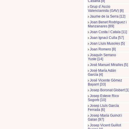
Casaña [9]
Grup d´Accio
Valencianista (GAV) [8]
Jaume de la Serra [12]
Joan Benet Rodriguez i
Manzanares [89]
Joan Costa i Catala [11]
Joan Ignaci Culla [57]
Joan Lluis Musoles [5]
Joan Romero [8]
Joaquín Serrano
Yuste [14]
José Manuel Miralles [5]
José María Adán
García [4]
José Vicente Gómez
Bayarri [33]
Josep Boronat Gisbert [1
Josep Esteve Rico
Sogorb [10]
Josep Lluïs García
Ferrada [6]
Josep Maria Guinot i
Galan [97]
Josep Vicent Guillot