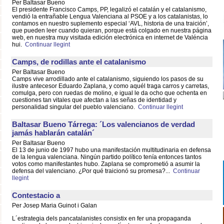
Per Baltasar Bueno
El presidente Francisco Camps, PP, legalizó el catalán y el catalanismo,
vendió la entrañable Lengua Valenciana al PSOE y a los catalanistas, lo
contamos en nuestro suplemento especial ‘AVL, historia de una traición’,
que pueden leer cuando quieran, porque está colgado en nuestra página
web, en nuestra muy visitada edición electrónica en internet de Valéncia
hui.
Continuar llegint
Camps, de rodillas ante el catalanismo
Per Baltasar Bueno
Camps vive arrodillado ante el catalanismo, siguiendo los pasos de su
ilustre antecesor Eduardo Zaplana, y como aquél traga carros y carretas,
comulga, pero con ruedas de molino, e igual le da ocho que ochenta en
cuestiones tan vitales que afectan a las señas de identidad y
personalidad singular del pueblo valenciano.
Continuar llegint
Baltasar Bueno Tárrega: ´Los valencianos de verdad
jamás hablarán catalán´
Per Baltasar Bueno
El 13 de junio de 1997 hubo una manifestación multitudinaria en defensa
de la lengua valenciana. Ningún partido político tenía entonces tantos
votos como manifestantes hubo. Zaplana se comprometió a asumir la
defensa del valenciano. ¿Por qué traicionó su promesa?...
Continuar
llegint
Contestacio a
Per Josep Maria Guinot i Galan
L´estrategia dels pancatalanistes consistix en fer una propaganda