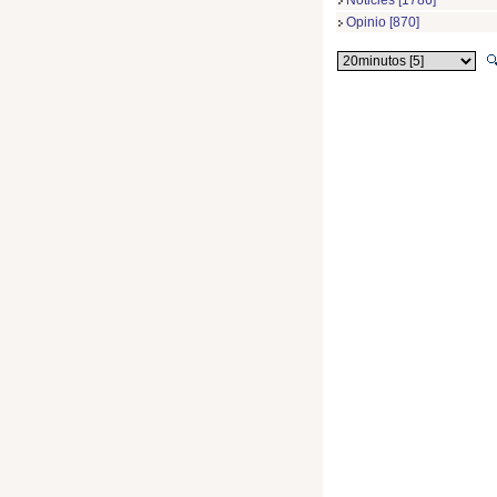
Noticies [1786]
Opinio [870]