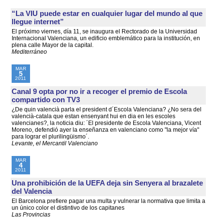
“La VIU puede estar en cualquier lugar del mundo al que
llegue internet”
El próximo viernes, día 11, se inaugura el Rectorado de la Universidad
Internacional Valenciana, un edificio emblemático para la institución, en
plena calle Mayor de la capital.
Mediterráneo
MAR
5
2011
Canal 9 opta por no ir a recoger el premio de Escola
compartido con TV3
¿De quin valencià parla el president d´Escola Valenciana? ¿No sera del
valencià-catala que estan ensenyant hui en dia en les escoles
valencianes?, la noticia diu: ´El presidente de Escola Valenciana, Vicent
Moreno, defendió ayer la enseñanza en valenciano como "la mejor vía"
para lograr el plurilingüismo´.
Levante, el Mercantil Valenciano
MAR
4
2011
Una prohibición de la UEFA deja sin Senyera al brazalete
del Valencia
El Barcelona prefiere pagar una multa y vulnerar la normativa que limita a
un único color el distintivo de los capitanes
Las Provincias