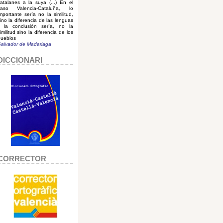
atalanes a la suya (...) En el
caso Valencia-Cataluña, lo
mportante sería no la similitud,
ino la diferencia de las lenguas
y la conclusión sería, no la
imilitud sino la diferencia de los
ueblos
alvador de Madariaga
DICCIONARI
CORRECTOR