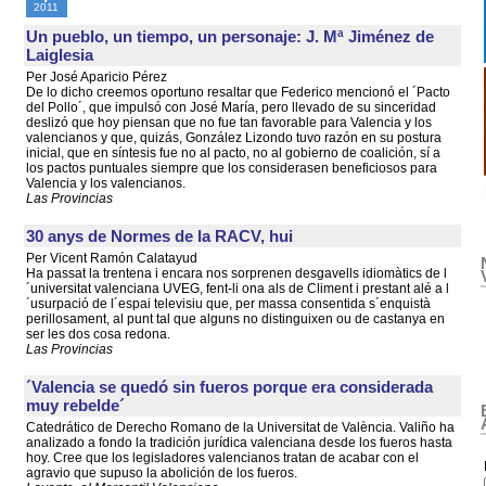
2011
Un pueblo, un tiempo, un personaje: J. Mª Jiménez de
Laiglesia
Per José Aparicio Pérez
De lo dicho creemos oportuno resaltar que Federico mencionó el ´Pacto
del Pollo´, que impulsó con José María, pero llevado de su sinceridad
deslizó que hoy piensan que no fue tan favorable para Valencia y los
valencianos y que, quizás, González Lizondo tuvo razón en su postura
inicial, que en síntesis fue no al pacto, no al gobierno de coalición, sí a
los pactos puntuales siempre que los considerasen beneficiosos para
Valencia y los valencianos.
Las Provincias
30 anys de Normes de la RACV, hui
Per Vicent Ramón Calatayud
Ha passat la trentena i encara nos sorprenen desgavells idiomàtics de l
´universitat valenciana UVEG, fent-li ona als de Climent i prestant alé a l
´usurpació de l´espai televisiu que, per massa consentida s´enquistà
perillosament, al punt tal que alguns no distinguixen ou de castanya en
ser les dos cosa redona.
Las Provincias
´Valencia se quedó sin fueros porque era considerada
muy rebelde´
Catedrático de Derecho Romano de la Universitat de València. Valiño ha
analizado a fondo la tradición jurídica valenciana desde los fueros hasta
hoy. Cree que los legisladores valencianos tratan de acabar con el
agravio que supuso la abolición de los fueros.