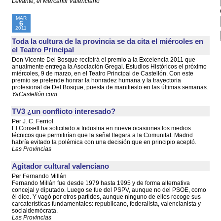
Levante, el Mercantil Valenciano
MAR
6
2011
Toda la cultura de la provincia se da cita el miércoles en
el Teatro Principal
Don Vicente Del Bosque recibirá el premio a la Excelencia 2011 que
anualmente entrega la Asociación Gregal. Estudios Históricos el próximo
miércoles, 9 de marzo, en el Teatro Principal de Castellón. Con este
premio se pretende honrar la honradez humana y la trayectoria
profesional de Del Bosque, puesta de manifiesto en las últimas semanas.
YaCastellón.com
TV3 ¿un conflicto interesado?
Per J. C. Ferriol
El Consell ha solicitado a Industria en nueve ocasiones los medios
técnicos que permitirían que la señal llegara a la Comunitat. Madrid
habría evitado la polémica con una decisión que en principio aceptó.
Las Provincias
Agitador cultural valenciano
Per Fernando Millán
Fernando Millán fue desde 1979 hasta 1995 y de forma alternativa
concejal y diputado. Luego se fue del PSPV, aunque no del PSOE, como
él dice. Y vagó por otros partidos, aunque ninguno de ellos recoge sus
carcaterísticas fundamentales: republicano, federalista, valencianista y
socialdemócrata.
Las Provincias