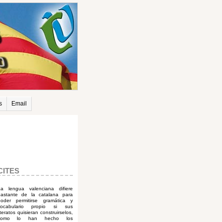
s
Email
CITES
La lengua valenciana difiere
bastante de la catalana para
poder permitirse gramática y
vocabulario propio si sus
iteratos quisieran construirselos,
como lo han hecho los