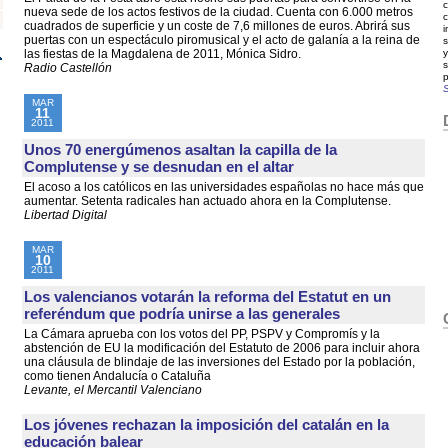
c
nueva sede de los actos festivos de la ciudad. Cuenta con 6.000 metros
cuadrados de superficie y un coste de 7,6 millones de euros. Abrirá sus
i
puertas con un espectáculo piromusical y el acto de galanía a la reina de
s
las fiestas de la Magdalena de 2011, Mónica Sidro.
s
Radio Castellón
p
S
MAR
11
2011
Unos 70 energúmenos asaltan la capilla de la
Complutense y se desnudan en el altar
El acoso a los católicos en las universidades españolas no hace más que
aumentar. Setenta radicales han actuado ahora en la Complutense.
Libertad Digital
MAR
10
2011
Los valencianos votarán la reforma del Estatut en un
referéndum que podría unirse a las generales
La Cámara aprueba con los votos del PP, PSPV y Compromís y la
abstención de EU la modificación del Estatuto de 2006 para incluir ahora
una cláusula de blindaje de las inversiones del Estado por la población,
como tienen Andalucía o Cataluña
Levante, el Mercantil Valenciano
Los jóvenes rechazan la imposición del catalán en la
educación balear