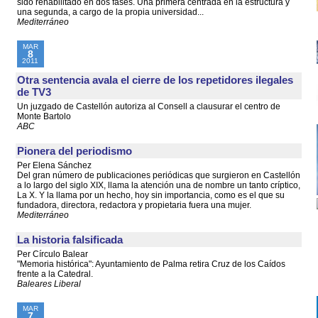
sido rehabilitado en dos fases. Una primera centrada en la estructura y
una segunda, a cargo de la propia universidad...
Mediterráneo
MAR
8
2011
Otra sentencia avala el cierre de los repetidores ilegales
de TV3
Un juzgado de Castellón autoriza al Consell a clausurar el centro de
Monte Bartolo
ABC
Pionera del periodismo
Per Elena Sánchez
Del gran número de publicaciones periódicas que surgieron en Castellón
a lo largo del siglo XIX, llama la atención una de nombre un tanto críptico,
La X. Y la llama por un hecho, hoy sin importancia, como es el que su
fundadora, directora, redactora y propietaria fuera una mujer.
Mediterráneo
La historia falsificada
Per Círculo Balear
"Memoria histórica": Ayuntamiento de Palma retira Cruz de los Caídos
frente a la Catedral.
Baleares Liberal
MAR
7