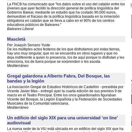
La FNCB ha comunicado que "los datos sobre el uso del catalán entre los
jóvenes que ayer facilitó la dirección general de política lingüística del
Gobierno Balear, mediante un estudio que ha costado 90.000 euros,
demuestran el fracaso de la política lingüística basada en la inmersión
obligatoria en catalán que se lleva a cabo en el 90% de los centros
educativos públicos de Baleares."
Baleares Liberal
Mascletà
Per Joaquín Serrano Yuste
De los múltiples actos festeros de los que disfrutamos por estas tierras,
hay uno muy singular, que no se encuentra en otros lugares y que no
deja indiferente a quien lo presencia, los de aquí porque lo disfrutan y les
emociona, los de fuera porque se sorprenden o les asusta.
Mediterráneo
Gregal galardona a Alberto Fabra, Del Bosque, las
bandas y la legión
La Asociación Gregal de Estudios Históricos de Castellón --presidida por
Vicente Javier Mas-- entregó ayer la cuarta edición de sus premios 9 de
marzo en el Teatro Principal. Entre los once galardonados figuraban
Vicente del Bosque, la Legión Española y la Federación de Sociedades
Musicales de la Comunitat valenciana.
Mediterráneo
Un edificio del siglo XIX para una universidad ‘on line’
audiovisual
La nueva sede de la VIU está ubicada en un edificio del siglo XIX que ha