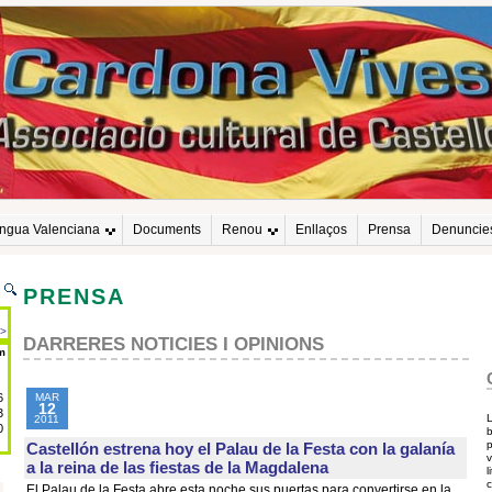
engua Valenciana
Documents
Renou
Enllaços
Prensa
Denuncie
PRENSA
DARRERES NOTICIES I OPINIONS
MAR
12
2011
Castellón estrena hoy el Palau de la Festa con la galanía
a la reina de las fiestas de la Magdalena
l
El Palau de la Festa abre esta noche sus puertas para convertirse en la