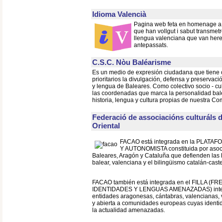
Idioma Valencià
Pagina web feta en homenage a t
que han vollgut i sabut transmetre
llengua valenciana que van here
antepassats.
C.S.C. Nòu Baléarisme
Es un medio de expresión ciudadana que tiene 
prioritarios la divulgación, defensa y preservació
y lengua de Baleares. Como colectivo socio - cul
las coordenadas que marca la personalidad bal
historia, lengua y cultura propias de nuestra C
Federació de associacións culturáls 
Oriental
FACAO está integrada en la PLAT
Y AUTONOMISTA constituida por asoci
Baleares, Aragón y Cataluña que defienden las
balear, valenciana y el bilingüismo catalán-cast
FACAO también está integrada en el FILLA (
IDENTIDADES Y LENGUAS AMENAZADAS) integ
entidades aragonesas, cántabras, valencianas, v
y abierta a comunidades europeas cuyas identi
la actualidad amenazadas.