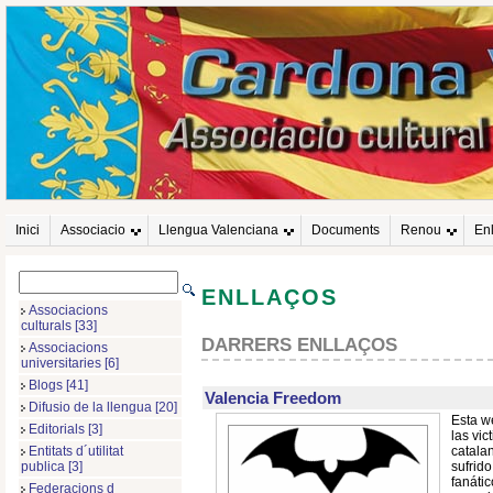
Inici
Associacio
Llengua Valenciana
Documents
Renou
En
ENLLAÇOS
Associacions
culturals [33]
DARRERS ENLLAÇOS
Associacions
universitaries [6]
Blogs [41]
Valencia Freedom
Difusio de la llengua [20]
Esta w
Editorials [3]
las vic
catala
Entitats d´utilitat
sufrido
publica [3]
fanátic
Federacions d