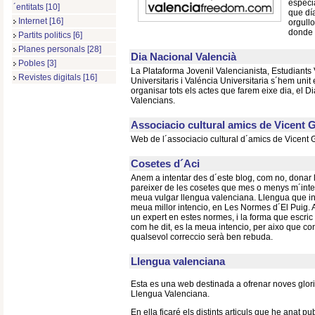
especi
´entitats [10]
que día
Internet [16]
orgullo
donde 
Partits politics [6]
Planes personals [28]
Dia Nacional Valencià
Pobles [3]
La Plataforma Jovenil Valencianista, Estudiants
Revistes digitals [16]
Universitaris i Valéncia Universitaria s´hem unit
organisar tots els actes que farem eixe dia, el D
Valencians.
Associacio cultural amics de Vicent 
Web de l´associacio cultural d´amics de Vicent 
Cosetes d´Aci
Anem a intentar des d´este blog, com no, donar 
pareixer de les cosetes que mes o menys m´inter
meua vulgar llengua valenciana. Llengua que int
meua millor intencio, en Les Normes d´El Puig. A
un expert en estes normes, i la forma que escric
com he dit, es la meua intencio, per aixo que c
qualsevol correccio serà ben rebuda.
Llengua valenciana
Esta es una web destinada a ofrenar noves glorie
Llengua Valenciana.
En ella ficaré els distints articuls que he anat pub