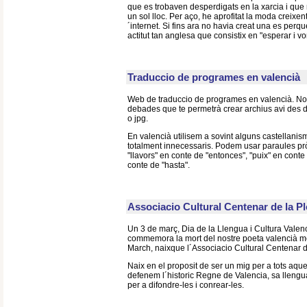
que es trobaven desperdigats en la xarcia i que 
un sol lloc. Per aço, he aprofitat la moda creixen
´internet. Si fins ara no havia creat una es per
actitut tan anglesa que consistix en "esperar i vo
Traduccio de programes en valencià
Web de traduccio de programes en valencià. No
debades que te permetrà crear archius avi des 
o jpg.
En valencià utilisem a sovint alguns castellanism
totalment innecessaris. Podem usar paraules p
"llavors" en conte de "entonces", "puix" en conte d
conte de "hasta".
Associacio Cultural Centenar de la P
Un 3 de març, Dia de la Llengua i Cultura Valenc
commemora la mort del nostre poeta valencià m
March, naixque l´Associacio Cultural Centenar 
Naix en el proposit de ser un mig per a tots aqu
defenem l´historic Regne de Valencia, sa llengua
per a difondre-les i conrear-les.