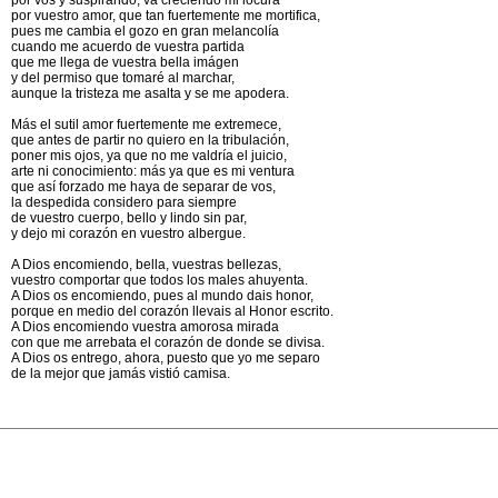
por vos y suspirando, va creciendo mi locura
por vuestro amor, que tan fuertemente me mortifica,
pues me cambia el gozo en gran melancolía
cuando me acuerdo de vuestra partida
que me llega de vuestra bella imágen
y del permiso que tomaré al marchar,
aunque la tristeza me asalta y se me apodera.
Más el sutil amor fuertemente me extremece,
que antes de partir no quiero en la tribulación,
poner mis ojos, ya que no me valdría el juicio,
arte ni conocimiento: más ya que es mi ventura
que así forzado me haya de separar de vos,
la despedida considero para siempre
de vuestro cuerpo, bello y lindo sin par,
y dejo mi corazón en vuestro albergue.
A Dios encomiendo, bella, vuestras bellezas,
vuestro comportar que todos los males ahuyenta.
A Dios os encomiendo, pues al mundo dais honor,
porque en medio del corazón llevais al Honor escrito.
A Dios encomiendo vuestra amorosa mirada
con que me arrebata el corazón de donde se divisa.
A Dios os entrego, ahora, puesto que yo me separo
de la mejor que jamás vistió camisa.