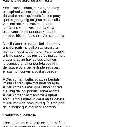
Valencià de Jordi de Sant Jordi
Sovint sospir, dona, per vos, de lluny
e sospirant va crexent ma follia
de vostre amor, qu´enaix fort me puny
que´m gira gauig en gran melancolia
vant me recort de vostre departir
c´a far me ve de vostra bella vista
e del comiat que pendrany al partir,
tant que tristor m´assauta y´m conquista.
Mas fin´amor eras rtant fort m´estreny,
ans del partir no vull en tal pressura
mentre mos ulls, car no em valdria seny,
arts ne saber; mas pus qu´es ma ventura
c´aysi forsat m´hay de vos allonyar,
lo comiat prench er per tota vegada
del vostre cors, bell e llinde sens par,
e lays mon cor en la vostra posada.
A Deu coman, bella, vosxtres beutats;
vostre capteny que tots mals foragita.
A Deu coman a vos, que´l mon honrats,
c´al mig del cor portats Honor escrita.
A Deu coman vostr´amoros esguart
ab qu´em trasques lo cor d´on se devisa.
A Deu vos don, aras, puix qu´eu me part
de la mellor que mai vestis camisa.
Traduccio al castellà
Frecuentemente suspiro de lejos, señora,