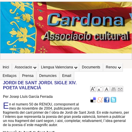
Inici
Associacio
Llengua Valenciana
Documents
Renou
Enllaços
Prensa
Denuncies
Email
JORDI DE SANT JORDI. SIGLE XIV.
POETA VALENCIÀ
Per Josep Lluïs García Ferrada
E
n el numero 50 de RENOU, corresponent al
mes de novembre de 2004, publicavem uns
fragments del cant primer de l´obra de Jordi de Sant Jordi. En este numero, per
l´interes que representa la poesia del gran poeta valencià, tornem a publicar
un nou fragment del cant segon, i aixi, completar, relativament, l´idea general
de la poesia d´este magnific autor.