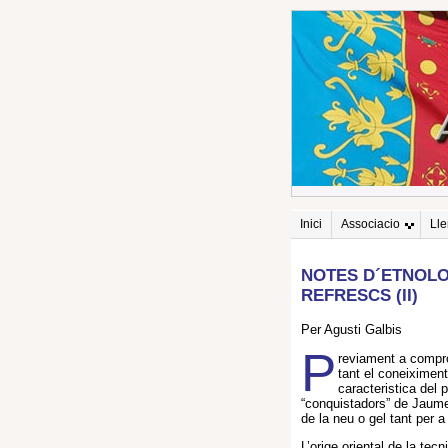
Inici
Associacio
Ll
NOTES D´ETNOLO
REFRESCS (II)
Per Agusti Galbis
P
reviament a compro
tant el coneiximen
caracteristica del 
“conquistadors” de Jaume I
de la neu o gel tant per 
L’orige oriental de la te