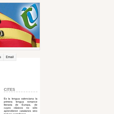
s
Email
CITES
Es la lengua valenciana la
primera lengua romance
literaria de Europa, de
cuyos clásicos no sólo
aprendieron catalanes sino
incluso castellanos