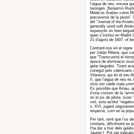
l’aigua de neu, encara q
taronges. Benjamín Rush,
Médicos Árabes como Rhas
precaverse de la peste”. N
del “Journal of the Asiat
generally used soft drinks
espanyols es feen begude
quan s’institui en Madrit 
21 d’agost de 1607, el be
Centrant-nos en el regne 
per Julián Ribera, que co
que “Transcurrirá el tiem
epoca de dominacio musul
gelar begudes. Tirant ava
conegut pels valencians d
Vilanova, qui en el seu l
II, que l’aigua de neu es 
nivis est valde mala ym
Es possible que Arnau, qu
d’una costum de la “amma
rei el joc de pilota. (vor
vist, esta actitut “negati
s. XVI, jugant segurament
respecte, com en la popul
Per tant, sent que l’us de
cristians, dificilment es 
l’ha dut a fruir dels gela
Jaume I. Pot ser indicati