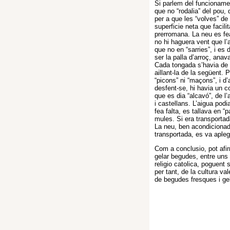
Si parlem del funcioname
que no “rodalia” del pou, 
per a que les “volves” de
superficie neta que facili
prerromana. La neu es fea
no hi haguera vent que l’
que no en “sarries”, i es 
ser la palla d’arroç, ana
Cada tongada s’havia de c
aillant-la de la següent. P
“picons” ni “maçons”, i d’
desfent-se, hi havia un c
que es dia “alcavó”, de l
i castellans. L’aigua podi
fea falta, es tallava en 
mules. Si era transportad
La neu, ben acondicionad
transportada, es va apleg
Com a conclusio, pot afir
gelar begudes, entre uns 
religio catolica, poguent
per tant, de la cultura va
de begudes fresques i ge