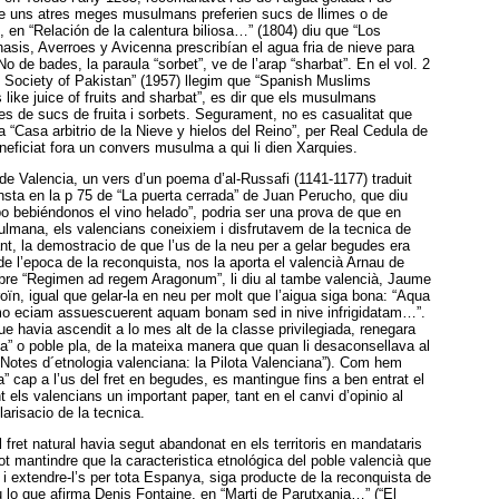
ue uns atres meges musulmans preferien sucs de llimes o de
 en “Relación de la calentura biliosa…” (1804) diu que “Los
is, Averroes y Avicenna prescribían el agua fria de nieve para
o de bades, la paraula “sorbet”, ve de l’arap “sharbat”. En el vol. 2
ic Society of Pakistan” (1957) llegim que “Spanish Muslims
 like juice of fruits and sharbat”, es dir que els musulmans
s de sucs de fruita i sorbets. Segurament, no es casualitat que
la “Casa arbitrio de la Nieve y hielos del Reino”, per Real Cedula de
neficiat fora un convers musulma a qui li dien Xarquies.
de Valencia, un vers d’un poema d’al-Russafi (1141-1177) traduit
nsta en la p 75 de “La puerta cerrada” de Juan Perucho, que diu
po bebiéndonos el vino helado”, podria ser una prova de que en
mana, els valencians coneixiem i disfrutavem de la tecnica de
nt, la demostracio de que l’us de la neu per a gelar begudes era
e l’epoca de la reconquista, nos la aporta el valencià Arnau de
libre “Regimen ad regem Aragonum”, li diu al tambe valencià, Jaume
roïn, igual que gelar-la en neu per molt que l’aigua siga bona: “Aqua
mo eciam assuescuerent aquam bonam sed in nive infrigidatam…”.
e havia ascendit a lo mes alt de la classe privilegiada, renegara
” o poble pla, de la mateixa manera que quan li desaconsellava al
e “Notes d´etnologia valenciana: la Pilota Valenciana”). Com hem
va” cap a l’us del fret en begudes, es mantingue fins a ben entrat el
 els valencians un important paper, tant en el canvi d’opinio al
arisacio de la tecnica.
l fret natural havia segut abandonat en els territoris en mandataris
pot mantindre que la caracteristica etnológica del poble valencià que
ts i extendre-l’s per tota Espanya, siga producte de la reconquista de
u lo que afirma Denis Fontaine, en “Marti de Parutxania…” (“El