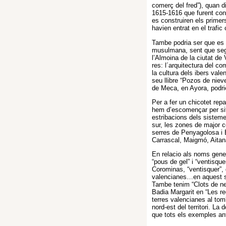
comerç del fred”), quan d
1615-1616 que furent cons
es construiren els prime
havien entrat en el trafic
Tambe podria ser que es tr
musulmana, sent que sego
l’Almoina de la ciutat de
res: l´arquitectura del c
la cultura dels ibers val
seu llibre “Pozos de niev
de Meca, en Ayora, podri
Per a fer un chicotet rep
hem d’escomençar per sit
estribacions dels sisteme
sur, les zones de major 
serres de Penyagolosa i 
Carrascal, Maigmó, Aitana
En relacio als noms gene
“pous de gel” i “ventisque
Corominas, “ventisquer”,
valencianes…en aquest sen
Tambe tenim “Clots de neu
Badia Margarit en “Les re
terres valencianes al tom
nord-est del territori. La
que tots els exemples ant