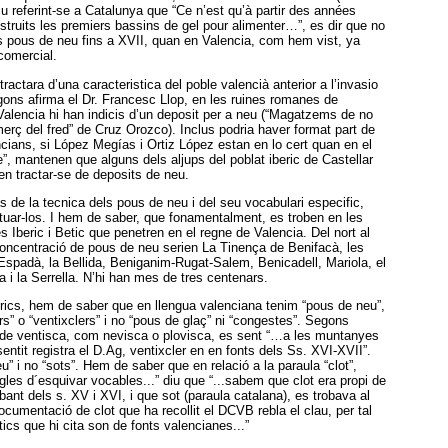
iu referint-se a Catalunya que “Ce n’est qu’à partir des années
truits les premiers bassins de gel pour alimenter…”, es dir que no
rs pous de neu fins a XVII, quan en Valencia, com hem vist, ya
 comercial.
actara d’una caracteristica del poble valencià anterior a l’invasio
ns afirma el Dr. Francesc Llop, en les ruines romanes de
 Valencia hi han indicis d’un deposit per a neu (“Magatzems de no
omerç del fred” de Cruz Orozco). Inclus podria haver format part de
encians, si López Megías i Ortiz López estan en lo cert quan en el
e”, mantenen que alguns dels aljups del poblat iberic de Castellar
en tractar-se de deposits de neu.
as de la tecnica dels pous de neu i del seu vocabulari especific,
uar-los. I hem de saber, que fonamentalment, es troben en les
s Iberic i Betic que penetren en el regne de Valencia. Del nort al
concentració de pous de neu serien La Tinença de Benifacà, les
Espadà, la Bellida, Beniganim-Rugat-Salem, Benicadell, Mariola, el
 i la Serrella. N’hi han mes de tres centenars.
rics, hem de saber que en llengua valenciana tenim “pous de neu”,
rs” o “ventixclers” i no “pous de glaç” ni “congestes”. Segons
 de ventisca, com nevisca o plovisca, es sent “…a les muntanyes
tit registra el D.Ag, ventixcler en en fonts dels Ss. XVI-XVII”.
” i no “sots”. Hem de saber que en relació a la paraula “clot”,
gles d´esquivar vocables...” diu que “...sabem que clot era propi de
bant dels s. XV i XVI, i que sot (paraula catalana), es trobava al
 documentació de clot que ha recollit el DCVB rebla el clau, per tal
ics que hi cita son de fonts valencianes...”