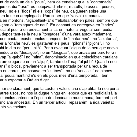
nt de cada un dels “pous”, hem de coneixer que la “contornada”
que es dia “raso”, es netejava d’arbres, matolls, brosses i pedres,
 neu, no els “flocs” ni els “cops” de neu, caigueren sobre una
tara la seua arreplegada. Pareix ser que “volva” es paraula
 en montons, “agabellant-la” o “rebalsant-la” en pales, sempre que
alçara o “torbisques de neu”. En acabant es carregava en “saries”,
duia al pou, a on previament aillat en material vegetal com podia
va depositant-se la neu a “tongades” d’una vara aproximadament.
ompactar, existint inclus cançons de “chafar neu” i no “aixafar-la”,
er a “chafar neu”, es gastaven els peus, “pilons” i “pijons”, i no
ahi la dita de “peu i pijó”. Per a evacuar l’aigua de la neu que anava
onducte de “desaigüe”, no un “desguàs”, que anava per baix terra i
’arap “al-qabó” i no “mina”, denominacio en que coincidixen catalans
a arreplegar-se en un “aljup”, tambe de l’arap “al-jubb”. Quan la neu
“pans” o blocs, previament a ser transportada per una recua de
a en carros, es posava en “estibes” i no en “senalles” catalanes.
a, podia mantindre’s en els pous mes d’una temporada, i ben
ar a exportar a Orà en Alger.
mar-se clarament, que la costum valenciana d’aprofitar la neu per a
atres usos, no nos la dugue ningu en l’epoca que es reoficialisà la
 ser inclus anterior a l’epoca de dominacio musulmana, formant part
lenciana ancestral. En un tercer articul, repasarém la rica varietat
lats valencians.