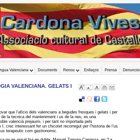
engua Valenciana
Documents
Renou
Enllaços
Prensa
Denuncie
GIA VALENCIANA. GELATS I
var que l’aficio dels valencians a begudes fresques i gelats i per
t de la tecnica del manteniment i us de la neu, es una
poble valencià prejaumi, i per tant no importada pels
, crec interessant fer un chicotet recorregut per l’historia de l’us
a us terapeutic com gastronomic.
cnica no es posat hui en dubte. Manuel Zamora Carranza, en “La