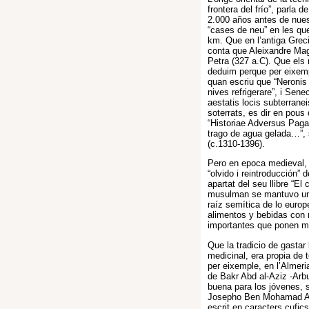
frontera del frío”, parla
2.000 años antes de nuest
“cases de neu” en les qu
km. Que en l’antiga Grec
conta que Aleixandre Mag
Petra (327 a.C). Que els
deduim perque per eixemple
quan escriu que “Neronis
nives refrigerare”, i Sen
aestatis locis subterranei
soterrats, es dir en pous
“Historiae Adversus Paga
trago de agua gelada…”, 
(c.1310-1396).
Pero en epoca medieval, 
“olvido i reintroducción” 
apartat del seu llibre “E
musulman se mantuvo un 
raíz semítica de lo europ
alimentos y bebidas con n
importantes que ponen m
Que la tradicio de gastar
medicinal, era propia de
per eixemple, en l’Almeria
de Bakr Abd al-Aziz -Arbu
buena para los jóvenes, s
Josepho Ben Mohamad Alth
escrit en caracters cufic