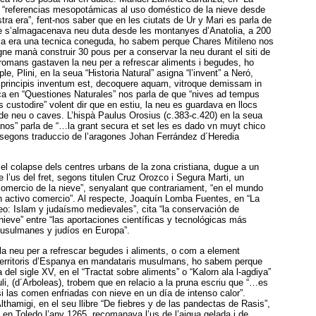
 de “referencias mesopotámicas al uso doméstico de la nieve desde
ra era”, fent-nos saber que en les ciutats de Ur y Mari es parla de
e s’almagacenava neu duta desde les montanyes d’Anatolia, a 200
ia era una tecnica coneguda, ho sabem perque Chares Mitileno nos
ne manà construir 30 pous per a conservar la neu durant el siti de
 romans gastaven la neu per a refrescar aliments i begudes, ho
, Plini, en la seua “Historia Natural” asigna “l’invent” a Neró,
 principis inventum est, decoquere aquam, vitroque demissam in
eca en “Questiones Naturales” nos parla de que “nives ad tempus
s custodire” volent dir que en estiu, la neu es guardava en llocs
 de neu o caves. L’hispà Paulus Orosius (c.383-c.420) en la seua
nos” parla de “…la grant secura et set les es dado vn muyt chico
segons traduccio de l’aragones Johan Ferrández d´Heredia
el colapse dels centres urbans de la zona cristiana, dugue a un
de l’us del fret, segons titulen Cruz Orozco i Segura Marti, un
l comercio de la nieve”, senyalant que contrariament, “en el mundo
activo comercio”. Al respecte, Joaquín Lomba Fuentes, en “La
eo: Islam y judaísmo medievales”, cita “la conservación de
ieve” entre “las aportaciones científicas y tecnológicas más
usulmanes y judíos en Europa”.
 la neu per a refrescar begudes i aliments, o com a element
 territoris d’Espanya en mandataris musulmans, ho sabem perque
 del sigle XV, en el “Tractat sobre aliments” o “Kalorn ala l-agdiya”
li, (d´Arboleas), trobem que en relacio a la pruna escriu que “…es
i las comen enfriadas con nieve en un día de intenso calor”.
amigi, en el seu llibre “De fiebres y de las pandectas de Rasis”,
s en Toledo l’any 1265, recomanava l’us de l’aigua gelada i de