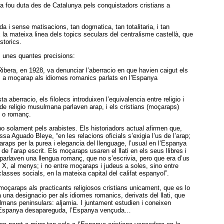
ua fou duta des de Catalunya pels conquistadors cristians a
a i sense matisacions, tan dogmatica, tan totalitaria, i tan
 la mateixa linea dels topics seculars del centralisme castellà, que
storics.
 unes quantes precisions:
 Ribera, en 1928, va denunciar l’aberracio en que havien caigut els
m a moçarap als idiomes romanics parlats en l’Espanya
aberracio, els filolecs introduixen l’equivalencia entre religio i
 de religio musulmana parlaven arap, i els cristians (moçaraps)
c o romanç.
 no solament pels arabistes. Els historiadors actual afirmen que,
sa Aguado Bleye, “en les relacions oficials s’exigia l’us de l’arap;
araps per la purea i elegancia del llenguage, l’usual en l’Espanya
 l’arap escrit. Els moçaraps usaren el llati en els seus llibres i
ri parlaven una llengua romanç, que no s’escrivia, pero que era d’us
i X, al menys; i no entre moçaraps i judeus a soles, sino entre
asses socials, en la mateixa capital del califat espanyol”.
oçaraps als practicants religiosos cristians unicament, que es lo
 una designacio per als idiomes romanics, derivats del llati, que
mans peninsulars: aljamia. I juntament estudien i coneixen
’Espanya desapareguda, l’Espanya vençuda…