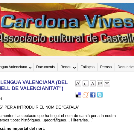
engua Valenciana
Documents
Renou
Enllaços
Prensa
Denuncie
 LLENGUA VALENCIANA (DEL
ELL DE VALENCIANITAT")
rt
” PER A INTRODUIR EL NOM DE “CATALA”
amenten l’acceptacio que ha tingut el nom de català per a la nostra
versos tipos: històriques…geogràfiques… i literaries…”
cià no importat del nort.