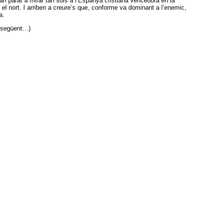
han parat a mirar tan sols a l’Espanya cristiana vencedora en la
el nort. I arriben a creure’s que, conforme va dominant a l’enemic,
a.
o següent…)