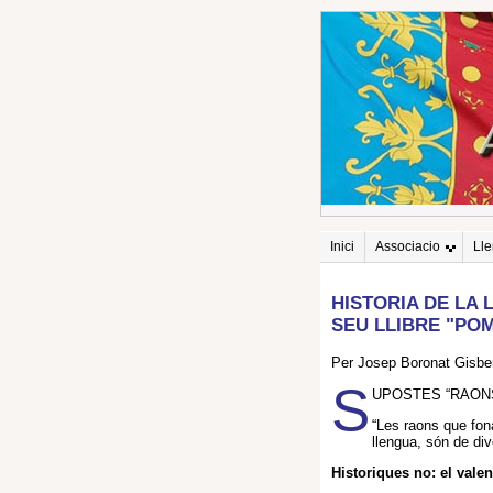
Inici
Associacio
Ll
HISTORIA DE LA
SEU LLIBRE "POM
Per Josep Boronat Gisbe
S
UPOSTES “RAONS
“Les raons que fon
llengua, són de di
Historiques no: el valen