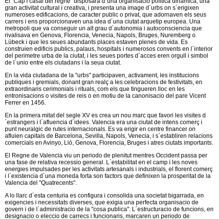
El "Cap i casal del regne" disposarà d´una organisacio politica dinamica, una
gran activitat cultural i creativa, i presenta una image d´urbs on s´erigixen
numeroses edificacions, de caracter public o privat, que adornaven els seus
carrers i ens proporcionaven una idea d´una ciutat arquetip europea. Una
metropoli que va conseguir un alt grau d´autonomia i autoconsciencia que
rivalisava en Genova, Florencia, Venecia, Napols, Bruges, Nuremberg o
Lübeck i que les seues abundants places estaven plenes de vida. Es
construien edificis publics, palaus, hospitals i numerosos convents en l´interior
del perimetre urba de la ciutat, i les seues portes d´acces eren orgull i simbol
de l´unio entre els ciutadans i la seua ciutat.
En la vida ciutadana de la "urbs" participaven, activament, les institucions
publiques i gremials, donant gran realç a les celebracions de festivitats, en
extraordinaris cerimonials i rituals, com els que tingueren lloc en les
entronisacions o visites de reis o en motiu de la canonisacio del pare Vicent
Ferrer en 1456.
En la primera mitat del segle XV es crea un nou marc que favori les visites d
´estrangers i l´afluencia d´idees. Valencia era una ciutat de intens comerç i
punt neuralgic de rutes internacionals. Es va erigir en centre financer on
afluien capitals de Barcelona, Sevilla, Napols, Venecia, i s´establiren relacions
comercials en Avinyo, Lió, Genova, Florencia, Bruges i atres ciutats importants.
El Regne de Valencia viu un periodo de plenitut mentres Occident passa per
una fase de relativa recessio general. L´estabilitat en el camp i les noves
energies impulsades per les activitats artesanals i industrials, el florent comerç
i l´existencia d´una moneda forta son factors que definixen la prosperitat de la
Valencia del "Quatrecents".
A lo llarc d´esta centuria es configura i consolida una societat bigarrada, en
exigencies i necessitats diverses, que exigia una perfecta organisacio de
govern i de l´administracio de la "cosa publica". L´estructuracio de funcions, en
designacio o eleccio de carrecs i funcionaris, marcaren un periodo de