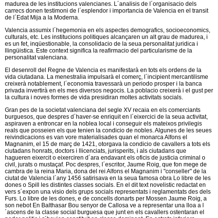
madurea de les institucions valencianes. L´analisis de l´organisacio dels
carrecs donen testimoni de l´esplendor i importancia de Valencia en el transit
de l´Edat Mija a la Moderna.
Valencia assumix l´hegemonia en els aspectes demografics, socioeconomics,
culturals, etc. Les institucions politiques alcançaren un alt grau de madurea, i
es un fet, inqüestionable, la consolidacio de la seua personalitat juridica i
llingüistica. Este context significa la reafirmacio del particularisme de la
personalitat valenciana.
El desenroll del Regne de Valencia es manifestarà en tots els ordens de la
vida ciutadana. La menestralia impulsarà el comerç, l´incipient mercantilisme
creixerà notablement, l´economia travessarà un periodo prosper i la banca
privada invertirà en els mes diversos negocis. La poblacio creixerà i el gust per
la cultura i noves formes de vida presidiran moltes activitats socials.
Gran pes de la societat valenciana del segle XV recaia en els comerciants
burguesos, que despres d´haver-se enriquit en l´eixercici de la seua activitat,
aspiraven a entroncar en la noblea local i conseguir els mateixos privilegis
reals que posseien els que tenien la condicio de nobles. Algunes de les seues
reivindicacions es van vore materialisades quan el monarca Alfons el
Magnanim, el 15 de març de 1421, otorgava la condicio de cavallers a tots els
ciutadans honrats, doctors i llicenciats, jurisperits, i als ciutadans que
hagueren eixercit o eixerciren d´ara endavant els oficis de justicia criminal o
civil, jurats o mustaçaf. Poc despres, l´escritor, Jaume Roig, que fon mege de
cambra de la reina Maria, dona del rei Alfons el Magnanim i "conseller" de la
ciutat de Valencia l´any 1456 satirisava en la seua famosa obra Lo libre de les
dones o Spill les distintes classes socials. En el dit text novelistic redactat en
vers s´expon una visio dels grups socials representats i reglamentats des dels
Furs. Lo libre de les dones, e de concells donarts per Mossen Jaume Roig, a
son nebot En Balthasar Bou senyor de Callosa ve a representar una lloa a l
´ascens de la classe social burguesa que junt en els cavallers ostentaran el