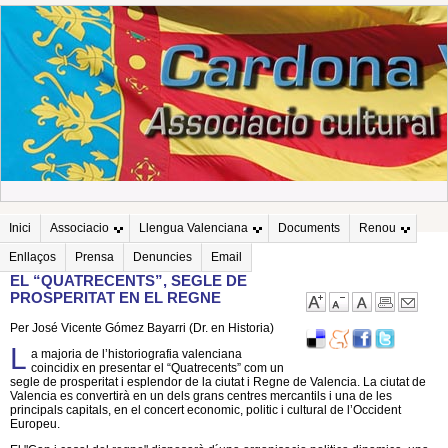
Inici
Associacio
Llengua Valenciana
Documents
Renou
Enllaços
Prensa
Denuncies
Email
EL “QUATRECENTS”, SEGLE DE
PROSPERITAT EN EL REGNE
Per José Vicente Gómez Bayarri (Dr. en Historia)
L
a majoria de l’historiografia valenciana
coincidix en presentar el “Quatrecents” com un
segle de prosperitat i esplendor de la ciutat i Regne de Valencia. La ciutat de
Valencia es convertirà en un dels grans centres mercantils i una de les
principals capitals, en el concert economic, politic i cultural de l’Occident
Europeu.