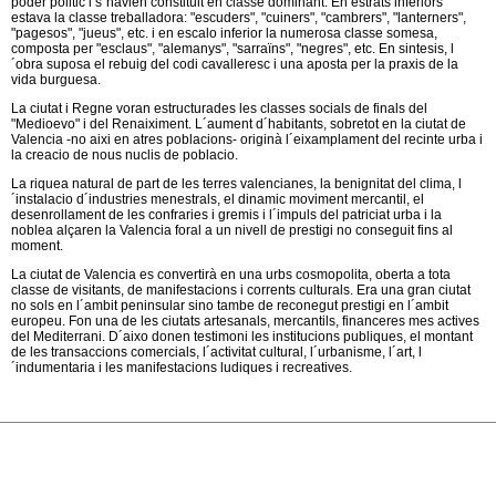
poder politic i s´havien constituit en classe dominant. En estrats inferiors
estava la classe treballadora: "escuders", "cuiners", "cambrers", "lanterners",
"pagesos", "jueus", etc. i en escalo inferior la numerosa classe somesa,
composta per "esclaus", "alemanys", "sarraïns", "negres", etc. En sintesis, l
´obra suposa el rebuig del codi cavalleresc i una aposta per la praxis de la
vida burguesa.
La ciutat i Regne voran estructurades les classes socials de finals del
"Medioevo" i del Renaiximent. L´aument d´habitants, sobretot en la ciutat de
Valencia -no aixi en atres poblacions- originà l´eixamplament del recinte urba i
la creacio de nous nuclis de poblacio.
La riquea natural de part de les terres valencianes, la benignitat del clima, l
´instalacio d´industries menestrals, el dinamic moviment mercantil, el
desenrollament de les confraries i gremis i l´impuls del patriciat urba i la
noblea alçaren la Valencia foral a un nivell de prestigi no conseguit fins al
moment.
La ciutat de Valencia es convertirà en una urbs cosmopolita, oberta a tota
classe de visitants, de manifestacions i corrents culturals. Era una gran ciutat
no sols en l´ambit peninsular sino tambe de reconegut prestigi en l´ambit
europeu. Fon una de les ciutats artesanals, mercantils, financeres mes actives
del Mediterrani. D´aixo donen testimoni les institucions publiques, el montant
de les transaccions comercials, l´activitat cultural, l´urbanisme, l´art, l
´indumentaria i les manifestacions ludiques i recreatives.