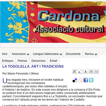
Inici
Associacio
Llengua Valenciana
Documents
Renou
Enllaços
Prensa
Denuncies
Email
LA TODOLELLA. ART I TRADICIONS
Per Marivi Ferrandis i Olmos
U
na vegada mes, iniciarem el nostre habitual
recorregut per les comarques
castellonenques, per eixes viles reblides d´encant,
d´historia i de tradicio. En esta ocasio ens dirigirem a la comarca d´Els Ports,
on podrem fruir d´un dels tesors migevals millor conservats artisticament
parlant. Concretament viajarem fins a La Todolella, un encisador municipi que
conserva tot l´atractiu propi de les terres de l´interior de Castello.
La poblacio d´este pintoresc poblet, conformat per 150 habitants, està