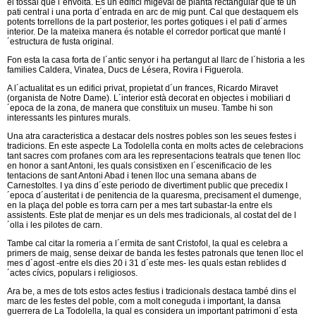
el tossal que l´envolta. Es un edifici migeval de planta rectangular que te un
pati central i una porta d´entrada en arc de mig punt. Cal que destaquem els
potents torrellons de la part posterior, les portes gotiques i el pati d´armes
interior. De la mateixa manera és notable el corredor porticat que manté l
´estructura de fusta original.
Fon esta la casa forta de l´antic senyor i ha pertangut al llarc de l´historia a les
families Caldera, Vinatea, Ducs de Lésera, Rovira i Figuerola.
A l´actualitat es un edifici privat, propietat d´un frances, Ricardo Miravet
(organista de Notre Dame). L´interior està decorat en objectes i mobiliari d
´epoca de la zona, de manera que constituix un museu. Tambe hi son
interessants les pintures murals.
Una atra caracteristica a destacar dels nostres pobles son les seues festes i
tradicions. En este aspecte La Todolella conta en molts actes de celebracions
tant sacres com profanes com ara les representacions teatrals que tenen lloc
en honor a sant Antoni, les quals consistixen en l´escenificacio de les
tentacions de sant Antoni Abad i tenen lloc una semana abans de
Carnestoltes. I ya dins d´este periodo de divertiment public que precedix l
´epoca d´austeritat i de penitencia de la quaresma, precisament el dumenge,
en la plaça del poble es torra carn per a mes tart subastar-la entre els
assistents. Este plat de menjar es un dels mes tradicionals, al costat del de l
´olla i les pilotes de carn.
Tambe cal citar la romeria a l´ermita de sant Cristofol, la qual es celebra a
primers de maig, sense deixar de banda les festes patronals que tenen lloc el
mes d´agost -entre els dies 20 i 31 d´este mes- les quals estan reblides d
´actes cívics, populars i religiosos.
Ara be, a mes de tots estos actes festius i tradicionals destaca també dins el
marc de les festes del poble, com a molt coneguda i important, la dansa
guerrera de La Todolella, la qual es considera un important patrimoni d´esta