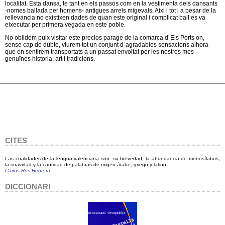
localitat. Esta dansa, te tant en els passos com en la vestimenta dels dansants
-nomes ballada per homens- antigues arrels migevals. Aixi i tot i a pesar de la
rellevancia no existixen dades de quan este original i complicat ball es va
eixecutar per primera vegada en este poble.
No oblidem puix visitar este precios parage de la comarca d´Els Ports on,
sense cap de dubte, viurem tot un conjunt d´agradables sensacions alhora
que en sentirem transportats a un passat envoltat per les nostres mes
genuïnes historia, art i tradicions.
CITES
Las cualidades de la lengua valenciana son: su brevedad, la abundancia de monosílabos,
la suavidad y la cantidad de palabras de origen árabe, griego y latino
Carlos Ros Hebrera
DICCIONARI