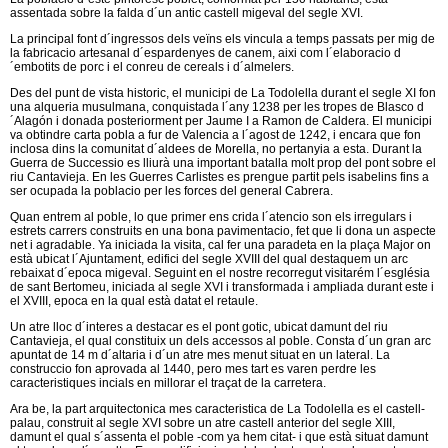
assentada sobre la falda d´un antic castell migeval del segle XVI.
La principal font d´ingressos dels veïns els vincula a temps passats per mig de
la fabricacio artesanal d´espardenyes de canem, aixi com l´elaboracio d
´embotits de porc i el conreu de cereals i d´almelers.
Des del punt de vista historic, el municipi de La Todolella durant el segle XI fon
una alqueria musulmana, conquistada l´any 1238 per les tropes de Blasco d
´Alagón i donada posteriorment per Jaume I a Ramon de Caldera. El municipi
va obtindre carta pobla a fur de Valencia a l´agost de 1242, i encara que fon
inclosa dins la comunitat d´aldees de Morella, no pertanyia a esta. Durant la
Guerra de Successio es lliurà una important batalla molt prop del pont sobre el
riu Cantavieja. En les Guerres Carlistes es prengue partit pels isabelins fins a
ser ocupada la poblacio per les forces del general Cabrera.
Quan entrem al poble, lo que primer ens crida l´atencio son els irregulars i
estrets carrers construits en una bona pavimentacio, fet que li dona un aspecte
net i agradable. Ya iniciada la visita, cal fer una paradeta en la plaça Major on
està ubicat l´Ajuntament, edifici del segle XVIII del qual destaquem un arc
rebaixat d´epoca migeval. Seguint en el nostre recorregut visitarém l´església
de sant Bertomeu, iniciada al segle XVI i transformada i ampliada durant este i
el XVIII, epoca en la qual està datat el retaule.
Un atre lloc d´interes a destacar es el pont gotic, ubicat damunt del riu
Cantavieja, el qual constituix un dels accessos al poble. Consta d´un gran arc
apuntat de 14 m d´altaria i d´un atre mes menut situat en un lateral. La
construccio fon aprovada al 1440, pero mes tart es varen perdre les
caracteristiques incials en millorar el traçat de la carretera.
Ara be, la part arquitectonica mes caracteristica de La Todolella es el castell-
palau, construit al segle XVI sobre un atre castell anterior del segle XIII,
damunt el qual s´assenta el poble -com ya hem citat- i que està situat damunt