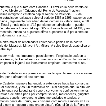
..........................................................32 veïns
confirma lo que autors com Cabanes - Ferrer en la seua versio de
t “ o A. Ubieto en “ Origenes del Reino de Valencia “ havien
isima inmigracio catalana cap al Regne de Valencia. E.Vidal
ento estadistico realizado sobre el periodo 1387 a 1396, sabemos que
ecinos , legalmente procedían de las comarcas valencianas, el 28
e Teruel y nada más el 1´12 por ciento del principado ... puedo
ón catalana a finales del siglo XIV y durante la mitad del XV, y en
entada, nunca ha supuesto cifras superiores al 5 por ciento del
ndo una cifra alta...” .
la cifra major de repobladors correspon a pobles de la nostra
ls del Maestrat, Miravet i Alt Millars. A soles Borriol, quatriplica en
Catalunya .
a ser molt mes important, possiblement l´explicacio està en la
baix Arago, tant en el sector comercial com en l´agricola i sobre tot
lore popular la jota i els instruments empleats, demostren el seu
vila de Castello en els primers anys, va fer que Jaume I concedira en
ira, per a afavorir el seu comerç.
 de Castellón siempre ha tendido a extenderse hacia las comarcas
ual provincia, y asi un testimonio de 1459 asegura que: la dita vila
és tenguda per la qual rahó venen, convenen e conflueixen moltes
strat e de altres parts per comprar salses, mercaderies, gingebre,
çabates, capells, correges, e altres mercaderies e tendes, e
oltes gents de Borriol, axi chistians com moros e mores ab lurs
a vila com a maestra e manera de ciutat”. (Castellón de la Plana en