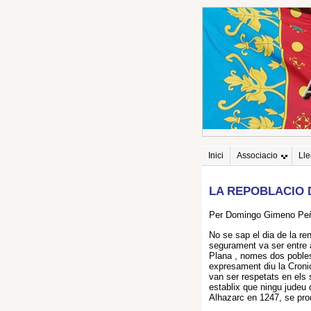
Inici
Associacio
Ll
LA REPOBLACIO 
Per Domingo Gimeno Pe
No se sap el dia de la ren
segurament va ser entre 
Plana , nomes dos pobles
expresament diu la Croni
van ser respetats en els
establix que ningu judeu 
Alhazarc en 1247, se prod