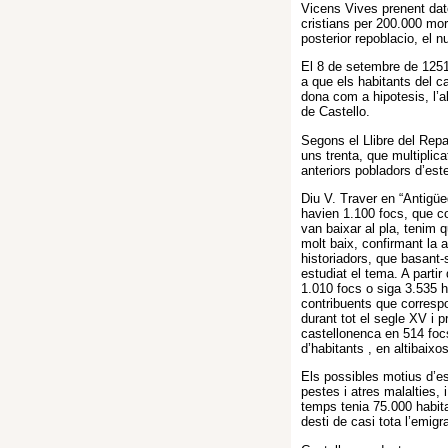
Vicens Vives prenent dat
cristians per 200.000 mor
posterior repoblacio, el
El 8 de setembre de 1251
a que els habitants del ca
dona com a hipotesis, l’
de Castello.
Segons el Llibre del Repa
uns trenta, que multiplic
anteriors pobladors d’este
Diu V. Traver en “Antigüe
havien 1.100 focs, que c
van baixar al pla, tenim 
molt baix, confirmant la 
historiadors, que basant
estudiat el tema. A partir
1.010 focs o siga 3.535 h
contribuents que correspo
durant tot el segle XV i 
castellonenca en 514 focs
d’habitants , en altibaix
Els possibles motius d’e
pestes i atres malalties, 
temps tenia 75.000 habitan
desti de casi tota l’emig