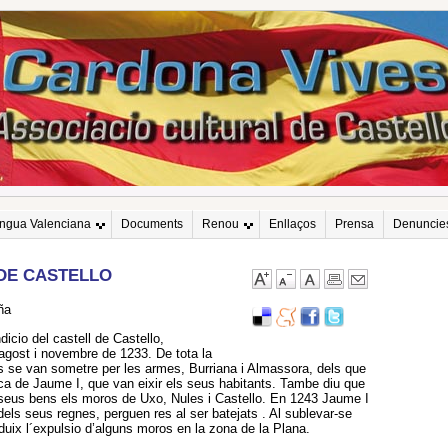
engua Valenciana
Documents
Renou
Enllaços
Prensa
Denuncie
DE CASTELLO
ña
dicio del castell de Castello,
agost i novembre de 1233. De tota la
 se van sometre per les armes, Burriana i Almassora, dels que
ca de Jaume I, que van eixir els seus habitants. Tambe diu que
 seus bens els moros de Uxo, Nules i Castello. En 1243 Jaume I
dels seus regnes, perguen res al ser batejats . Al sublevar-se
uix l´expulsio d’alguns moros en la zona de la Plana.