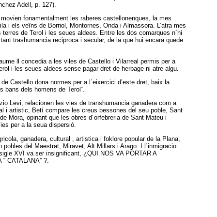
chez Adell, p. 127).
 movien fonamentalment les raberes castellonenques, la mes
ila i els veïns de Borriol, Montornes, Onda i Almassora. L’atra mes
es terres de Terol i les seues aldees. Entre les dos comarques n´hi
tant trashumancia reciproca i secular, de la que hui encara quede
ume ll concedia a les viles de Castello i Vilarreal permis per a
erol i les seues aldees sense pagar dret de herbage ni atre algu.
 de Castello dona normes per a l´eixercici d’este dret, baix la
ls bans dels homens de Terol“.
io Levi, relacionen les vies de transhumancia ganadera com a
ral i artistic, Betí compare les creus bessones del seu poble, Sant
de Mora, opinant que les obres d´orfebreria de Sant Mateu i
ies per a la seua dispersió.
ricola, ganadera, cultural , artistica i foklore popular de la Plana,
pobles del Maestrat, Miravet, Alt Millars i Arago. I l´inmigracio
 sigle XVI va ser insignificant, ¿QUI NOS VA PORTAR A
“ CATALANA” ?.