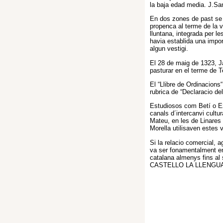
la baja edad media. J.San
En dos zones de past se
propenca al terme de la v
lluntana, integrada per l
havia establida una impor
algun vestigi.
El 28 de maig de 1323, Ja
pasturar en el terme de T
El “Llibre de Ordinacions“
rubrica de “Declaracio de
Estudiosos com Betí o Ez
canals d´intercanvi cultu
Mateu, en les de Linares 
Morella utilisaven estes v
Si la relacio comercial, ag
va ser fonamentalment en 
catalana almenys fins al
CASTELLO LA LLENGUA 