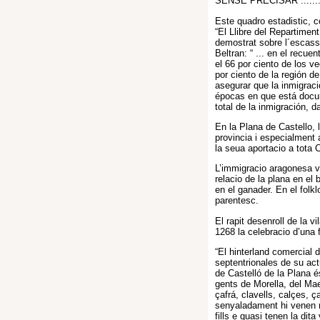
SENSE PRECISAR ...............
Este quadro estadistic, 
“El Llibre del Repartimen
demostrat sobre l´escass
Beltran: “ ... en el recu
el 66 por ciento de los v
por ciento de la región d
asegurar que la inmigraci
épocas en que está docum
total de la inmigración, da
En la Plana de Castello, 
provincia i especialment a
la seua aportacio a tota 
L’immigracio aragonesa v
relacio de la plana en el 
en el ganader. En el folk
parentesc.
El rapit desenroll de la 
1268 la celebracio d’una f
“El hinterland comercial
septentrionales de su act
de Castelló de la Plana 
gents de Morella, del Mae
çafrá, clavells, calçes, 
senyaladament hi venen m
fills e quasi tenen la dit