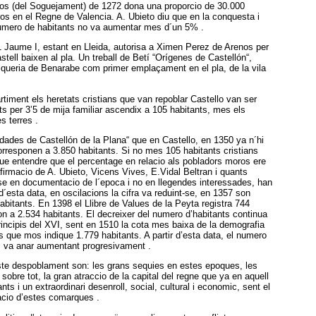
os (del Soguejament) de 1272 dona una proporcio de 30.000
os en el Regne de Valencia. A. Ubieto diu que en la conquesta i
 numero de habitants no va aumentar mes d´un 5% .
 Jaume I, estant en Lleida, autorisa a Ximen Perez de Arenos per
stell baixen al pla. Un treball de Betí “Orígenes de Castellón“,
alqueria de Benarabe com primer emplaçament en el pla, de la vila
rtiment els heretats cristians que van repoblar Castello van ser
ats per 3’5 de mija familiar ascendix a 105 habitants, mes els
s terres .
dades de Castellón de la Plana“ que en Castello, en 1350 ya n´hi
orresponen a 3.850 habitants. Si no mes 105 habitants cristians
que entendre que el percentage en relacio als pobladors moros ere
afirmacio de A. Ubieto, Vicens Vives, E.Vidal Beltran i quants
-se en documentacio de l´epoca i no en llegendes interessades, han
 d´esta data, en oscilacions la cifra va reduint-se, en 1357 son
abitants. En 1398 el Llibre de Values de la Peyta registra 744
n a 2.534 habitants. El decreixer del numero d’habitants continua
principis del XVI, sent en 1510 la cota mes baixa de la demografia
 que mos indique 1.779 habitants. A partir d’esta data, el numero
os va anar aumentant progresivament .
ste despoblament son: les grans sequies en estes epoques, les
i sobre tot, la gran atraccio de la capital del regne que ya en aquell
ts i un extraordinari desenroll, social, cultural i economic, sent el
racio d’estes comarques .