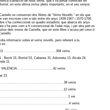
litica d’atraccio de nous veïns, que li va portar conflictes en
rriol, en esta ultima inclus pleits importants, en el seu senyor,
Castello se conserven dos llibres de “Veïns Novells “ en els que
se van inscriure com a tals entre els anys 1439-1567 i 1570-1706.
libre s’ha confeccionat un quadro estadistic que abarca els anys
ta s’ha pres com a fi convencional de l’edat mija, i per atra part es
ulsio dels moros de Castella, que en este llibre s’acusa pel cese d
astello.
olta informacio sobre el veïns novells, pero referent a la
o es :
..............................................358 veïns
 , Bechi 15, Borriol 53, Cabanes 31, Adzeneta 13, Alcala 24,
Onda 11.
CIA ....................................42 veïns
at 23.
..............................................................38 veïns
............................................................12 veïns
.................................................................1 vei
...................................................................4 veïns