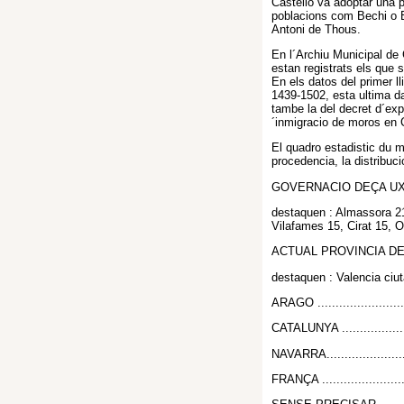
Castello va adoptar una po
poblacions com Bechi o Bo
Antoni de Thous.
En l´Archiu Municipal de 
estan registrats els que 
En els datos del primer l
1439-1502, esta ultima da
tambe la del decret d´exp
´inmigracio de moros en C
El quadro estadistic du m
procedencia, la distribuci
GOVERNACIO DEÇA UXO .......
destaquen : Almassora 21
Vilafames 15, Cirat 15, 
ACTUAL PROVINCIA DE VALEN
destaquen : Valencia ciut
ARAGO ...........................
CATALUNYA ......................
NAVARRA..........................
FRANÇA ..........................