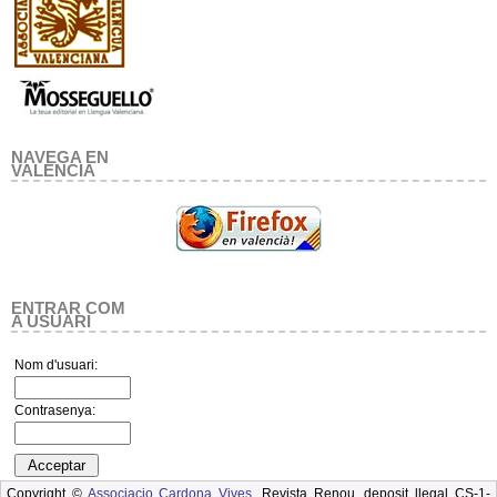
NAVEGA EN
VALENCIA
ENTRAR COM
A USUARI
Nom d'usuari:
Contrasenya:
Copyright ©
Associacio Cardona Vives
. Revista Renou, deposit llegal CS-1-