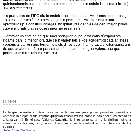
quintacolumnistes del nacionalisme neo-colonialiste català i els seus (ficticis)
"països catalans"
).
La gramatica de l´IEC diu lo mateix que la copia de l´AVL i mos ix debaes. ¿
Tota eixa patracolà de dines llançats a pedre en l´AVL no seria millor
aprofitarlos p´a construir coleges, hospitals, residencies de gent major, pisos
subvencionats o atres coses mes necessaries ?
Per favor, ya esta be de que mos prenguen el pel esta colla d´espavilats
("dame pan i dime tonto"), que se´n vagen tots eixos academics catalanistes i
copions al carrer i que tornen tots els dines que li han furtat als valencians, ans
de que acaben d´afonar per sempre l´autoctona llengua Valenciana que
parlem mosatros (els valencians).
CITES
La lengua valenciana difiere bastante de la catalana para poder permitirse gramática y
vocabulario propio si sus literatos quisieran construirselos, como lo han hecho los catalanes
a la suya (...) En el caso Valencia-Cataluña, lo importante sería no la similitud, sino la
diferencia de las lenguas y la conclusión sería, no la similitud sino la diferencia de los
pueblos
Salvador de Madariaga