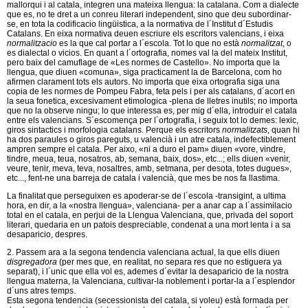
mallorqui i al catala, integren una mateixa llengua: la catalana. Com a dialecte
que es, no te dret a un conreu literari independent, sino que deu subordinar-
se, en tota la codificacio lingüistica, a la normativa de l´Institut d´Estudis
Catalans. En eixa normativa deuen escriure els escritors valencians, i eixa
normalitzacio
es la que cal portar a l´escola. Tot lo que no està
normalitzat
, o
es dialectal o vicios. En quant a l´ortografia, nomes val la del mateix Institut,
pero baix del camuflage de «Les normes de Castello». No importa que la
llengua, que diuen «comuna», siga practicament la de Barcelona, com ho
afirmen clarament tots els autors. No importa que eixa ortografia siga una
copia de les normes de Pompeu Fabra, feta pels i per als catalans, d´acort en
la seua fonetica, excesivament etimologica -plena de lletres inutils; no importa
que no la observe ningu; lo que interessa es, per mig d´ella, introduir el catala
entre els valencians. S´escomença per l´ortografia, i seguix tot lo demes: lexic,
giros sintactics i morfologia catalans. Perque els escritors
normalitzats
, quan hi
ha dos paraules o giros pareguts, u valencià i un atre catala, indefectiblement
ampren sempre el catala. Per aixo, «ni a duro el pam» diuen «vore, vindre,
tindre, meua, teua, nosatros, ab, semana, baix, dos», etc...; ells diuen «venir,
veure, tenir, meva, teva, nosaltres, amb, setmana, per desota, totes dugues»,
etc..., fent-ne una barreja de catala i valencià, que mes be nos fa llastima.
La finalitat que perseguixen es apoderar-se de l´escola -transigint, a ultima
hora, en dir, a la «nostra llengua», valenciana- per a anar cap a l´assimilacio
total en el catala, en perjui de la Llengua Valenciana, que, privada del soport
literari, quedaria en un patois despreciable, condenat a una mort lenta i a sa
desaparicio, despres.
2. Passem ara a la segona tendencia valenciana actual, la que ells diuen
disgregadora
(per mes que, en realitat, no separa res que no estiguera ya
separat), i l´unic que ella vol es, ademes d´evitar la desaparicio de la nostra
llengua materna, la Valenciana, cultivar-la noblement i portar-la a l´esplendor
d´uns atres temps.
Esta segona tendencia (secessionista del catala, si voleu) està formada per