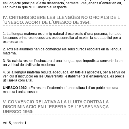
es l´objecte principal d´esta dissertacio, permeteu-me, abans d´entrar en ell,
llegir-vos lo que diu l´Unesco al respecte.
IV. CRITERIS SOBRE LES LLENGÜES NO OFICIALS DE L
´UNESCO. ACORT DE L´UNESCO DE 1954:
1. La llengua materna es el mig natural d´expressio d´una persona; i una de
les seues primeres necessitats es desenrollar al maxim la seua aptitut per a
expressar-se.
2. Tots els alumnes han de començar els seus cursos escolars en la llengua
materna.
3. No existix res, en l´estructura d´una llengua, que impedixca convertir-la en
un vehicul de civilisacio moderna.
4. Si la llengua materna resulta adequada, en tots els aspectes, per a servir de
vehicul d´instruccio en les Universitats i establiments d´ensenyança, es precis
utilisar-la com a tal.
UNESCO 1962
: «En resum, l´extermini d´una cultura i d´un poble son una
mateixa i unica cosa.»
V. CONVENCIO RELATIVA A LA LLUITA CONTRA LA
DISCRIMINACIO EN L´ESFERA DE L´ENSENYANÇA
UNESCO 1960:
Art. 5, apartat 1.