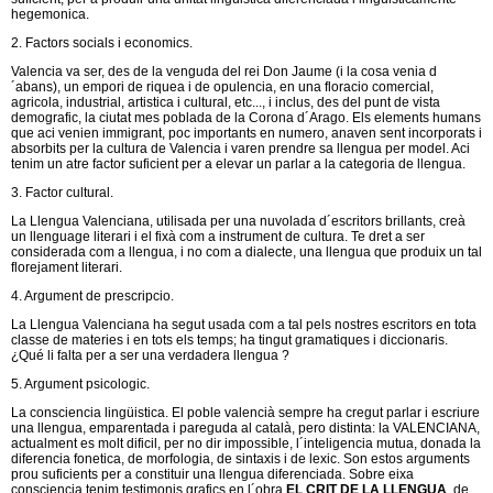
hegemonica.
2. Factors socials i economics.
Valencia va ser, des de la venguda del rei Don Jaume (i la cosa venia d
´abans), un empori de riquea i de opulencia, en una floracio comercial,
agricola, industrial, artistica i cultural, etc..., i inclus, des del punt de vista
demografic, la ciutat mes poblada de la Corona d´Arago. Els elements humans
que aci venien immigrant, poc importants en numero, anaven sent incorporats i
absorbits per la cultura de Valencia i varen prendre sa llengua per model. Aci
tenim un atre factor suficient per a elevar un parlar a la categoria de llengua.
3. Factor cultural.
La Llengua Valenciana, utilisada per una nuvolada d´escritors brillants, creà
un llenguage literari i el fixà com a instrument de cultura. Te dret a ser
considerada com a llengua, i no com a dialecte, una llengua que produix un tal
florejament literari.
4. Argument de prescripcio.
La Llengua Valenciana ha segut usada com a tal pels nostres escritors en tota
classe de materies i en tots els temps; ha tingut gramatiques i diccionaris.
¿Qué li falta per a ser una verdadera llengua ?
5. Argument psicologic.
La consciencia lingüistica. El poble valencià sempre ha cregut parlar i escriure
una llengua, emparentada i pareguda al català, pero distinta: la VALENCIANA,
actualment es molt dificil, per no dir impossible, l´inteligencia mutua, donada la
diferencia fonetica, de morfologia, de sintaxis i de lexic. Son estos arguments
prou suficients per a constituir una llengua diferenciada. Sobre eixa
consciencia tenim testimonis grafics en l´obra
EL CRIT DE LA LLENGUA
, de