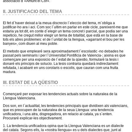
associacio d´«Amunt el Cor».
II. JUSTIFICACIO DEL TEMA
El fet d´haver deixat a la meua discrecio l´eleccio del tema, m´obliga a
justificar-ho ara i aci. Com soc l´ultim en parlar en este cicle, pareixent-me que
estaria ya tot dit, en conte d´elegir un tema concret i parcial, que podia ser una
repeticio, he cregut millor elegir un tema de totalitat, que està en la base de
tots els atres problemes: el de l´unitat de la llengua, «agarrant el bou per les
banyes», com diuen al meu poble.
El metodo que emplearé sera aproximadament l´escolastic -no debades he
passat pels seminaris i per l´Universitat Pontificia de Valencia-; aixina es que
començare per una exposicio de l´estat de la qüestio, formularé la tesis i
donaré els principis de solucio. La tesis contraria quedarà indirectament
refutada, i acabaré en uns corolaris o escolis, que cauran com una fruita
madura.
III. ESTAT DE LA QÜESTIO
Començaré per exposar les tendencies actuals sobre la naturalea de la
Llengua Valenciana.
Dos son, en l´actualitat, les tendencies principals que dividixen als valencians,
que es preocupen de la naturalea de la seua Llengua: una tendencia
unificadora, i una atra, disgregadora, en relacio al catala, ya s´enten.
Procuraré explicar-les objectivament.
1. La tendencia unificadora opina que la Llengua Valenciana es un dialecte
del catala. Segons ells, la «nostra llengua» es u dels dialectes que, junt al