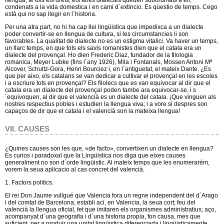
llengua, te tots els drets; els atres dialectes queden subordinats a ell,
condenats a la vida domestica i en cami d´extincio. Es qüestio de temps. Cego
està qui no sap llegir en l´historia.
Per una atra part, no hi ha cap llei lingüistica que impedixca a un dialecte
poder convertir-se en llengua de cultura, si les circumstancies li son
favorables. La qualitat de dialecte no es un estigma vitalici. Va haver un temps,
un llarc temps, en que tots els savis romanistes dien que el catala era un
dialecte del provençal. Ho dien Frederic Diaz, fundador de la filologia
romanica, Meyer Lubke (fins l´any 1926), Mila i Fontanals, Mossen Antoni Mª
Alcover, Schultz-Gora, Henri Bourciez i, en l´antiguetat, el mateix Dante. ¿Es
que per aixo, els catalans se van dedicar a cultivar el provençal en les escoles
i a escriure tots en provençal? Els filolecs que es van equivocar al dir que el
catala era un dialecte del provençal poden tambe ara equivocar-se, i s
´equivoquen, al dir que el valencià es un dialecte del catala. ¡Que vinguen als
nostres respectius pobles i estudien la llengua viva; i a vore si despres son
capaços de dir que el catala i el valencià son la mateixa llengua!
VII. CAUSES
¿Quines causes son les que, «de facto», convertixen un dialecte en llengua?
Es curios i paradoxal que la Lingüistica nos diga que eixes causes
generalment no son d´orde lingüistic. Al mateix temps que les enumerarém,
vorem la seua aplicacio al cas concret del valencià.
1. Factors politics.
El rei Don Jaume vullgué que Valencia fora un regne independent del d´Arago
i del comtat de Barcelona; establi aci, en Valencia, la seua cort; feu del
valencià la llengua oficial, fet que imitaren els organismes administratius; aço,
acompanyat d´una geografia i d´una historia propia, fon causa, mes que
suficient, per a produir una unitat lingüistica diferenciada i lingüisticamente