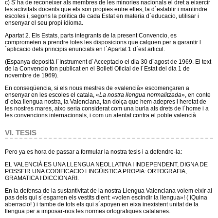
c) S´ha de reconeixer als membres de les minories nacionals el dret a eixercir
les activitats docents que els son propies entre elles, la d´establir i mantindre
escoles i, segons la politica de cada Estat en materia d´educacio, utilisar i
ensenyar el seu propi idioma.
Apartat 2. Els Estats, parts integrants de la present Convencio, es
comprometen a prendre totes les disposicions que calguen per a garantir l
´aplicacio dels principis enunciats en l´Apartat 1 d´est articul.
(Espanya deposità l´Instrument d´Acceptacio el dia 30 d´agost de 1969. El text
de la Convencio fon publicat en el Bolleti Oficial de l´Estat del dia 1 de
novembre de 1969).
En conseqüencia, si els nous mestres de «valencià» escomençaren a
ensenyar en les escoles el catala, «
La nostra llengua normalitzada
», en conte
d´eixa llengua nostra, la Valenciana, tan dolça que hem adepres i heretat de
les nostres mares, aixo seria considerat com una burla als drets de l´home i a
les convencions internacionals, i com un atentat contra el poble valencià.
VI. TESIS
Pero ya es hora de passar a formular la nostra tesis i a defendre-la:
EL VALENCIÀ ES UNA LLENGUA NEOLLATINA I INDEPENDENT, DIGNA DE
POSSEIR UNA CODIFICACIO LINGÜISTICA PROPIA: ORTOGRAFIA,
GRAMATICA I DICCIONARI.
En la defensa de la sustantivitat de la nostra Llengua Valenciana volem eixir al
pas dels qui s´esgarren els vestits dient: «volen escindir la llengua»! ( iQuina
aberracio! ) i tambe de tots els qui s´apoyen en eixa inexistent unitat de la
llengua per a imposar-nos les normes ortografiques catalanes.