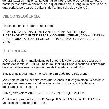
generalisada en l´historia, i la voluntat del nostre poble de reivindicar tota la
nostra personalitat valenciana, de la qual forma part la llengua, la perdua de la
qual seria la perdua de la cultura i de l´anima del poble valencià.
VIII. CONSEQÜENCIA
En conseqüencia, podem acabar dient:
EL VALENCIÀ ES UNA LLENGUA NEOLLATINA, AUTOCTONA I
INDEPENDENT, QUE TE DRET A UN CONREU LITERARI, COM A LLENGUA
DE CULTURA, I A POSSEIR ORTOGRAFIA, GRAMATICA I VOCABULARI
PROPIS.
IX. COROLARI
L´Ortografia valenciana llegítima es l´ortografia valenciana, aço es, la de la
nostra Academia de Cultura, i no la de l´Institut d´Estudis catalans, disfrassada
baix de l´eufemisme de «les normes de Castello» o «del 32».
Salvador de Madariaga, en el seu llibre
España
(pg. 186), escriu:
«Valencia no quiere ser otra cosa que Valencia. Su lengua difiere lo bastante
para poder permitirse gramática y vocabulario propios, si sus literatos
quisieran construírselos. »
Puix sí, aixo volem. AIXO ES PRECISAMENT LO QUE VOLEM.
Conferencia pronunciada per D. Josep Mª Guinot i Galàn, en Lo Rat Penat,
Valencia, el 11 de giner de 1983.