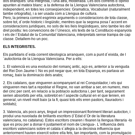
dos branques: una integrista, i una atra, moderada. Les dos corrents d´opinio
apunten al mateix blanc: a la defensa de la Llengua Valenciana autoctona,
independent, en totes les conseqüencies: Gramatica, Vocabulari (naturalment
tambe ortografia), i a ser usada com a Llengua de cultura.
Pero, la primera corrent esgrimix arguments o consideracions de tota classe,
sobre tot, d´orde historic i lingüistic, mentres que la segona posa l´accent en
consideracions juridiques, no sols de les lleis lingüistiques, sino tambe les del
dret positiu: les convencions de l´Unesco, els texts de la Constitucio espanyola
i els de l´Estatut de la Comunitat Valenciana, interpretats sense trampa de cap
classe. Detallem-ho un poc.
ELS INTEGRISTES.
Els partidaris d´esta corrent ideologica arranquen, com a punt d´eixida, de l
´autoctonia de la Llengua Valenciana. Per a ells:
1. El valencià es una evolucio del romanç antic, aço es, anterior a la venguda
del Rei Don Jaume I. No es pot negar que, en tota Espanya, es parlava un
romaç, baix la dominacio dels arabs;
2. Els catalans, que vingueren acompanyant al rei Conquistador, i els qui
vingueren mes tart a repoblar el Regne, no van arribar a ser, en numero, mes
del cinc per cent, en relacio a la poblacio autoctona i, per tant, segurament
serien absorbits per ella, sobretot en l´aspecte cultural en el que tenien, en
general, un nivell molt baix (a la fi, quasi tots ells eren pastors, llauradors i
soldats);
3. Valencia, als pocs anys, tingué un impressionant floriment literari autocton, i
produi una nuvolada de brillants escritors (l´Edat d´Or de la literatura
valenciana, no catalana). Estos escritors crearen i fixaren la llengua literaria -lo
que es prou per a donar-li justament el nom de Llengua-. L´influencia dels
escritors valencians sobre el catala s´afegia a la decisiva influencia que
anteriorment havien eixercit sobre ella fets, tan importants, com la promulgacio