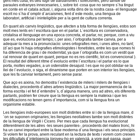
gent mes culta, es deu fugir de barbarismes i solecismes, pero tambe de
paraules extranyes innecesaries, i, sobre tot -cosa que no sempre s´ha tingut
en conte en el catala actual, i, alguna volta dins de la nostra casa- el llenguage
escrit no s´ha d´omplir d´arcaismes, fent d´este modo, una llengua de
laboratori, artificial i ininteligible per a la gent de cultura correnta.
En quant als canvis lingüistics, que afecten a tota forma de llengües, estos son
molt mes lents en l´escritura que en el parlar. L´escritura es conservadora,
cristalisa el llenguage en una epoca concreta, el parlar, no; perque, com a viu
que es, evoluciona pel temps; i, per aixo, l´ortografia tambe canvia, per a
adequar-la mes a la pronunciacio: unes ortografies mes, i unes atres, no tant;
(d´aci que hi haja ortografies etimologistes i fonetistes, entre les que nomes hi
ha diferencia de grau i de modernitat, ya que l´ortografia es com un vestit que
cal renovar de quant en quant, perque no es res cientific, tot es convencional ).
El resultat del diferent ritme d´evolucio entre l´escritura i el parlar es lo que
porta, moltes vegades, a un ostensible desajust. I es que no pot oblidar-se la
llei de l´evolucio, o siga, el dinamisme que porten en son interior les llengües,
que les fa canviar lentament, pero sense parar.
Que aço es aixina, ho demostra l´existencia de milers i milers de llengües i
dialectes, procedents d´atres arbres lingüistics. La major permanencia de la
forma escrita i el fet d´entendre´s, d´alguna manera, uns ad atres, els diferents
parlants, podrien fer creure que la llengua es sempre la mateixa i que les
modificacions no tenen gens d´importancia, com si la llengua fora un
organisme estable.
Les llengües indo-europees son molt distintes entre si i de la llengua mare, d
´on se suponen originaries; les llengües neollatines tambe son molt distintes
de la llengua de Virgili i Cicero. Per mes que cada llengua ha evolucionat
diferentment de les atres -les seues parentes-, procedents del mateix tronc, hi
ha un canvi important entre la fase moderna d´una llengua i els seus principis.
Si volem fer la prova, anem reculant en la lectura de texts i vorem com creixen
les dificultats d´inteligencia (proveu-ho en valencià, a vore qué passa, quan