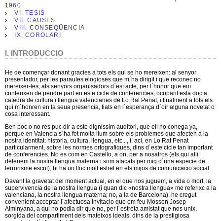
1960
VI. TESIS
VII. CAUSES
VIII. CONSEQÜENCIA
IX. COROLARI
I. INTRODUCCIO
He de començar donant gracies a tots els qui se ho mereixen: al senyor
presentador, per les paraules elogioses que m´ha dirigit i que reconec no
mereixer-les; als senyors organisadors d´est acte, per l´honor que em
conferixen de pendre part en este cicle de conferencies, ocupant esta docta
catedra de cultura i llengua valencianes de Lo Rat Penat, i finalment a tots els
qui m´honren en la seua presencia, fiats en l´esperança d´oir alguna novetat o
cosa interessant.
Ben poc o no res puc dir a este dignissim auditori, que ell no conega ya,
perque en Valencia s´ha fet molta llum sobre els problemes que afecten a la
nostra identitat: historia, cultura, llengua, etc..., i, aci, en Lo Rat Penat
particularment, sobre les normes ortografiques, dins d´este cicle tan important
de conferencies. No es com en Castello, a on, per a nosatros (els qui alli
defenem la nostra llengua materna i som atacats per mig d´una especie de
terrorisme escrit), hi ha un lloc molt estret en els mijos de comunicacio social.
Davant la gravetat del moment actual, en el que nos juguem, a vida o mort, la
supervivencia de la nostra llengua (i quan dic «nostra llengua» me referixc a la
valenciana, la nostra llengua materna; no, a la de Barcelona), he cregut
convenient acceptar l´afectuosa invitacio que em feu Mossen Josep
Alminyana, a qui no podia dir que no, per l´estreta amistat que nos unix,
sorgida del compartiment dels mateixos ideals, dins de la prestigiosa