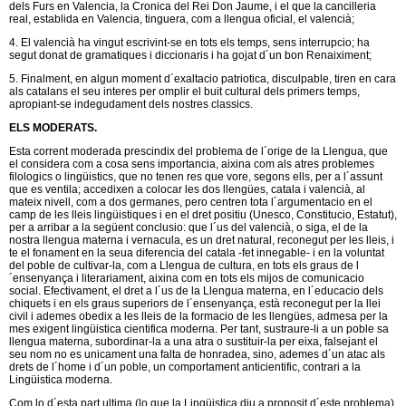
dels Furs en Valencia, la Cronica del Rei Don Jaume, i el que la cancilleria
real, establida en Valencia, tinguera, com a llengua oficial, el valencià;
4. El valencià ha vingut escrivint-se en tots els temps, sens interrupcio; ha
segut donat de gramatiques i diccionaris i ha gojat d´un bon Renaiximent;
5. Finalment, en algun moment d´exaltacio patriotica, disculpable, tiren en cara
als catalans el seu interes per omplir el buit cultural dels primers temps,
apropiant-se indegudament dels nostres classics.
ELS MODERATS.
Esta corrent moderada prescindix del problema de l´orige de la Llengua, que
el considera com a cosa sens importancia, aixina com als atres problemes
filologics o lingüistics, que no tenen res que vore, segons ells, per a l´assunt
que es ventila; accedixen a colocar les dos llengües, catala i valencià, al
mateix nivell, com a dos germanes, pero centren tota l´argumentacio en el
camp de les lleis lingüistiques i en el dret positiu (Unesco, Constitucio, Estatut),
per a arribar a la següent conclusio: que l´us del valencià, o siga, el de la
nostra llengua materna i vernacula, es un dret natural, reconegut per les lleis, i
te el fonament en la seua diferencia del catala -fet innegable- i en la voluntat
del poble de cultivar-la, com a Llengua de cultura, en tots els graus de l
´ensenyança i literariament, aixina com en tots els mijos de comunicacio
social. Efectivament, el dret a l´us de la Llengua materna, en l´educacio dels
chiquets i en els graus superiors de l´ensenyança, està reconegut per la llei
civil i ademes obedix a les lleis de la formacio de les llengües, admesa per la
mes exigent lingüistica cientifica moderna. Per tant, sustraure-li a un poble sa
llengua materna, subordinar-la a una atra o sustituir-la per eixa, falsejant el
seu nom no es unicament una falta de honradea, sino, ademes d´un atac als
drets de l´home i d´un poble, un comportament anticientific, contrari a la
Lingüistica moderna.
Com lo d´esta part ultima (lo que la Lingüistica diu a proposit d´este problema)