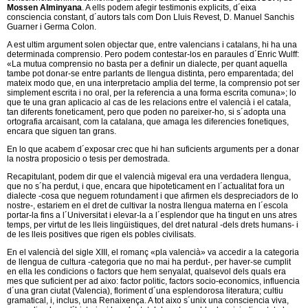
Mossen Alminyana
. A ells podem afegir testimonis explicits, d´eixa
consciencia constant, d´autors tals com Don Lluis Revest, D. Manuel Sanchis
Guarner i Germa Colon.
A est ultim argument solen objectar que, entre valencians i catalans, hi ha una
determinada comprensio. Pero podem contestar-los en paraules d´Enric Wulff:
«La mutua comprensio no basta per a definir un dialecte, per quant aquella
tambe pot donar-se entre parlants de llengua distinta, pero emparentada; del
mateix modo que, en una interpretacio amplia del terme, la comprensio pot ser
simplement escrita i no oral, per la referencia a una forma escrita comuna»; lo
que te una gran aplicacio al cas de les relacions entre el valencià i el catala,
tan diferents foneticament, pero que poden no pareixer-ho, si s´adopta una
ortografia arcaisant, com la catalana, que amaga les diferencies fonetiques,
encara que siguen tan grans.
En lo que acabem d´exposar crec que hi han suficients arguments per a donar
la nostra proposicio o tesis per demostrada.
Recapitulant, podem dir que el valencià migeval era una verdadera llengua,
que no s´ha perdut, i que, encara que hipoteticament en l´actualitat fora un
dialecte -cosa que neguem rotundament i que afirmen els despreciadors de lo
nostre-, estariem en el dret de cultivar la nostra llengua materna en l´escola
portar-la fins a l´Universitat i elevar-la a l´esplendor que ha tingut en uns atres
temps, per virtut de les lleis lingüistiques, del dret natural -dels drets humans- i
de les lleis positives que rigen els pobles civilisats.
En el valencià del sigle XIII, el romanç «pla valencià» va accedir a la categoria
de llengua de cultura -categoria que no mai ha perdut-, per haver-se cumplit
en ella les condicions o factors que hem senyalat, qualsevol dels quals era
mes que suficient per ad aixo: factor politic, factors socio-economics, influencia
d´una gran ciutat (Valencia), floriment d´una esplendorosa literatura; cultiu
gramatical, i, inclus, una Renaixença. A tot aixo s´unix una consciencia viva,