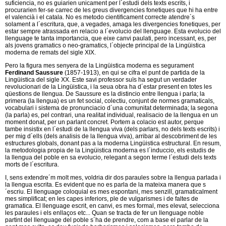
suficiencia, no es guiarien unicament per l´estudi dels texts escrits, i
procurarien fer-se carrec de les greus divergencies fonetiques que hi ha entre
el valencià i el catala. No es metodo cientificament correcte atendre´s
solament a l´escritura, que, a vegades, amaga les divergencies fonetiques, per
estar sempre atrassada en relacio a l´evolucio del llenguage. Esta evolucio del
llenguage te tanta importancia, que eixe canvi paulati, pero incessant, es, per
als jovens gramatics o neo-gramatics, l´objecte principal de la Lingüistica
moderna de remats del sigle XIX.
Pero la figura mes senyera de la Lingüistica moderna es segurament
Ferdinand
Saussure
(1857-1913), en qui se cifra el punt de partida de la
Lingüistica del sigle XX. Este savi professor suïs ha segut un verdader
revolucionari de la Lingüistica, i la seua obra ha d´estar present en totes les
qüestions de llengua. De Saussure es la distincio entre llengua i parla; la
primera (la llengua) es un fet social, colectiu, conjunt de normes gramaticals,
vocabulari i sistema de pronunciacio d´una comunitat determinada; la segona
(la parla) es, pel contrari, una realitat individual, realisacio de la llengua en un
moment donat, per un parlant concret. Portem a colacio est autor, perque
tambe insistix en l´estudi de la llengua viva (dels parlars, no dels texts escrits) i
per mig d´ells (dels analisis de la llengua viva), arribar al descobriment de les
estructures globals, donant pas a la moderna Lingüistica estructural. En resum,
la metodologia propia de la Lingüistica moderna es l´induccio, els estudis de
la llengua del poble en sa evolucio, relegant a segon terme l´estudi dels texts
morts de l´escritura.
I, sens extendre´m molt mes, voldria dir dos paraules sobre la llengua parlada i
la llengua escrita. Es evident que no es parla de la mateixa manera que s
´escriu. El llenguage coloquial es mes espontani, mes senzill, gramaticalment
mes simplificat; en les capes inferiors, ple de vulgarismes i de faltes de
gramatica. El llenguage escrit, en canvi, es mes formal, mes elevat, selecciona
les paraules i els enllaços etc... Quan se tracta de fer un llenguage noble
partint del llenguage del poble s´ha de prendre, com a base el parlar de la