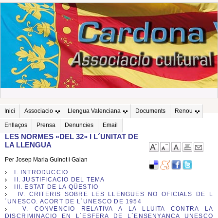
Inici
Associacio
Llengua Valenciana
Documents
Renou
Enllaços
Prensa
Denuncies
Email
LES NORMES «DEL 32» I L´UNITAT DE
LA LLENGUA
Per Josep Maria Guinot i Galan
I. INTRODUCCIO
II. JUSTIFICACIO DEL TEMA
III. ESTAT DE LA QÜESTIO
IV. CRITERIS SOBRE LES LLENGÜES NO OFICIALS DE L
´UNESCO. ACORT DE L´UNESCO DE 1954
V. CONVENCIO RELATIVA A LA LLUITA CONTRA LA
DISCRIMINACIO EN L´ESFERA DE L´ENSENYANÇA UNESCO