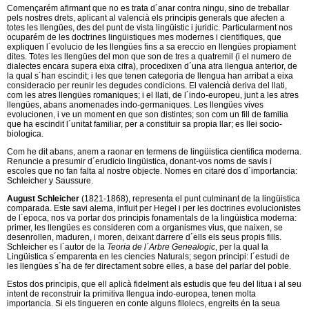
Començarém afirmant que no es trata d´anar contra ningu, sino de treballar
pels nostres drets, aplicant al valencià els principis generals que afecten a
totes les llengües, des del punt de vista lingüistic i juridic. Particularment nos
ocuparém de les doctrines lingüistiques mes modernes i cientifiques, que
expliquen l´evolucio de les llengües fins a sa ereccio en llengües propiament
dites. Totes les llengües del mon que son de tres a quatremil (i el numero de
dialectes encara supera eixa cifra), procedixen d´una atra llengua anterior, de
la qual s´han escindit; i les que tenen categoria de llengua han arribat a eixa
consideracio per reunir les degudes condicions. El valencià deriva del llati,
com les atres llengües romaniques; i el llati, de l´indo-europeu, junt a les atres
llengües, abans anomenades indo-germaniques. Les llengües vives
evolucionen, i ve un moment en que son distintes; son com un fill de familia
que ha escindit l´unitat familiar, per a constituir sa propia llar; es llei socio-
biologica.
Com he dit abans, anem a raonar en termens de lingüistica cientifica moderna.
Renuncie a presumir d´erudicio lingüistica, donant-vos noms de savis i
escoles que no fan falta al nostre objecte. Nomes en citaré dos d´importancia:
Schleicher y Saussure.
August Schleicher
(1821-1868), representa el punt culminant de la lingüistica
comparada. Este savi alema, influit per Hegel i per les doctrines evolucionistes
de l´epoca, nos va portar dos principis fonamentals de la lingüistica moderna:
primer, les llengües es consideren com a organismes vius, que naixen, se
desenrollen, maduren, i moren, deixant darrere d´ells els seus propis fills.
Schleicher es l´autor de la
Teoria de l´Arbre Genealogic
, per la qual la
Lingüistica s´emparenta en les ciencies Naturals; segon principi: l´estudi de
les llengües s´ha de fer directament sobre elles, a base del parlar del poble.
Estos dos principis, que ell aplicà fidelment als estudis que feu del litua i al seu
intent de reconstruir la primitiva llengua indo-europea, tenen molta
importancia. Si els tingueren en conte alguns filolecs, engreits én la seua