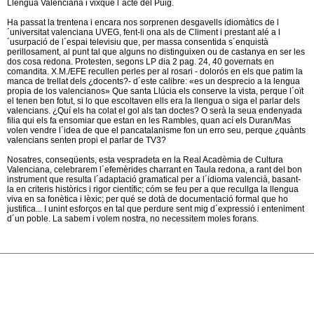
Llengua Valenciana i vixqué l´acte del Puig.
Ha passat la trentena i encara nos sorprenen desgavells idiomàtics de l
´universitat valenciana UVEG, fent-li ona als de Climent i prestant alé a l
´usurpació de l´espai televisiu que, per massa consentida s´enquistà
perillosament, al punt tal que alguns no distinguixen ou de castanya en ser les
dos cosa redona. Protesten, segons LP dia 2 pag. 24, 40 governats en
comandita. X.M./EFE recullen perles per al rosari - dolorós en els que patim la
manca de trellat dels ¿docents?- d´este calibre: «es un desprecio a la lengua
propia de los valencianos» Que santa Llúcia els conserve la vista, perque l´oït
el tenen ben fotut, si lo que escoltaven ells era la llengua o siga el parlar dels
valencians. ¿Quí els ha colat el gol als tan doctes? O serà la seua endenyada
filia qui els fa ensomiar que estan en les Rambles, quan ací els Duran/Mas
volen vendre l´idea de que el pancatalanisme fon un erro seu, perque ¿quànts
valencians senten propi el parlar de TV3?
Nosatres, conseqüents, esta vespradeta en la Real Acadèmia de Cultura
Valenciana, celebrarem l´efemèrides charrant en Taula redona, a rant del bon
instrument que resulta l´adaptació gramatical per a l´idioma valencià, basant-
la en criteris històrics i rigor científic; cóm se feu per a que recullga la llengua
viva en sa fonètica i lèxic; per qué se dotà de documentació formal que ho
justifica... I unint esforços en tal que perdure sent mig d´expressió i enteniment
d´un poble. La sabem i volem nostra, no necessitem moles forans.