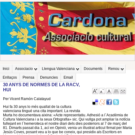
Inici
Associacio
Llengua Valenciana
Documents
Renou
Enllaços
Prensa
Denuncies
Email
30 ANYS DE NORMES DE LA RACV,
HUI
Per Vicent Ramón Calatayud
Hui fa 30 anys lo més quallat de la cultura
valenciana tingué una cita important. La revista
Murta ho documentava aixina: «Acte representatiu. Adhesió a l´Acadèmia de
Cultura Valenciana i a la seua Ortografia» sic. Qui vullga pot ampliar la notícia
fullejant en l´hemeroteca el nostre diari dels dies posteriors al 7 de març del
81. Dimarts passat dia 1, ací en Opinió, venia un illustrat articul firmat per Maria
Jesús Coves, posant veu a lo que be coneix, qui presidix als Escritors en