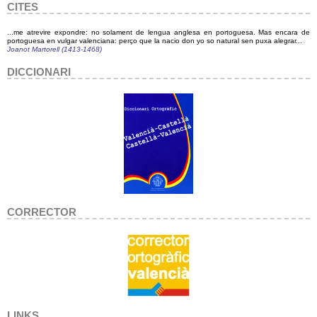
CITES
...me atrevire expondre: no solament de lengua anglesa en portoguesa. Mas encara de
portoguesa en vulgar valenciana: perço que la nacio don yo so natural sen puxa alegrar...
Joanot Martorell (1413-1468)
DICCIONARI
CORRECTOR
LINKS