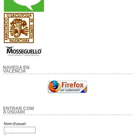
NAVEGA EN
VALENCIA
ENTRAR COM
A USUARI
Nom d'usuari: