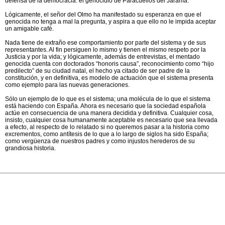
defensa de la democracia: el genocidio de Paracuellos del Jarama.
Lógicamente, el señor del Olmo ha manifestado su esperanza en que el
genocida no tenga a mal la pregunta, y aspira a que ello no le impida aceptar
un amigable café.
Nada tiene de extraño ese comportamiento por parte del sistema y de sus
representantes. Al fin persiguen lo mismo y tienen el mismo respeto por la
Justicia y por la vida; y lógicamente, además de entrevistas, el mentado
genocida cuenta con doctorados “honoris causa”, reconocimiento como “hijo
predilecto” de su ciudad natal, el hecho ya citado de ser padre de la
constitución, y en definitiva, es modelo de actuación que el sistema presenta
como ejemplo para las nuevas generaciones.
Sólo un ejemplo de lo que es el sistema; una molécula de lo que el sistema
está haciendo con España. Ahora es necesario que la sociedad española
actúe en consecuencia de una manera decidida y definitiva. Cualquier cosa,
insisto, cualquier cosa humanamente aceptable es necesario que sea llevada
a efecto, al respecto de lo relatado si no queremos pasar a la historia como
excrementos, como antítesis de lo que a lo largo de siglos ha sido España;
como vergüenza de nuestros padres y como injustos herederos de su
grandiosa historia.