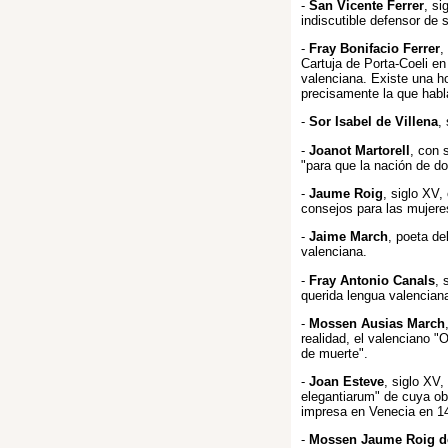
-
San Vicente Ferrer
, s
indiscutible defensor de 
-
Fray Bonifacio Ferrer
,
Cartuja de Porta-Coeli en 
valenciana. Existe una ho
precisamente la que habl
-
Sor Isabel de Villena
,
-
Joanot Martorell
, con 
"para que la nación de do
-
Jaume Roig
, siglo XV,
consejos para las mujere
-
Jaime March
, poeta de
valenciana.
-
Fray Antonio Canals
, 
querida lengua valencian
-
Mossen Ausias March
realidad, el valenciano "
de muerte".
-
Joan Esteve
, siglo XV,
elegantiarum" de cuya ob
impresa en Venecia en 1
-
Mossen Jaume Roig de