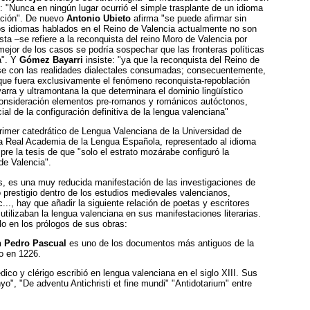
: "Nunca en ningún lugar ocurrió el simple trasplante de un idioma
lación". De nuevo
Antonio Ubieto
afirma "se puede afirmar sin
 los idiomas hablados en el Reino de Valencia actualmente no son
a –se refiere a la reconquista del reino Moro de Valencia por
mejor de los casos se podría sospechar que las fronteras políticas
a". Y
Gómez Bayarri
insiste: "ya que la reconquista del Reino de
se con las realidades dialectales consumadas; consecuentemente,
que fuera exclusivamente el fenómeno reconquista-repoblación
arra y ultramontana la que determinara el dominio lingüístico
consideración elementos pre-romanos y románicos autóctonos,
al de la configuración definitiva de la lengua valenciana"
primer catedrático de Lengua Valenciana de la Universidad de
 la Real Academia de la Lengua Española, representado al idioma
re la tesis de que "solo el estrato mozárabe configuró la
 de Valencia".
os, es una muy reducida manifestación de las investigaciones de
 prestigio dentro de los estudios medievales valencianos,
..., hay que añadir la siguiente relación de poetas y escritores
tilizaban la lengua valenciana en sus manifestaciones literarias.
lo en los prólogos de sus obras:
n Pedro Pascual
es uno de los documentos más antiguos de la
o en 1226.
dico y clérigo escribió en lengua valenciana en el siglo XIII. Sus
", "De adventu Antichristi et fine mundi" "Antidotarium" entre