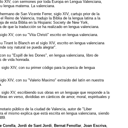
iglo XIV, con sermones por toda Europa en Lengua Valenciana,
su lengua materna. La valenciana.
 hermano de San Vicente Ferrer, siglo XIV, cartujo prior de la
el Reino de Valencia, tradujo la Biblia de la lengua latina a la
ja de esta Biblia en la Hispanic Society de New York,
a de que la traducción se ha realizado en lengua valenciana.
 siglo XV, con su "Vita Christi" escrito en lengua valenciana.
su Tirant lo Blanch en el siglo XIV, escrito en lengua valenciana
nde soy natural se pueda alegrar".
 con su "Espill de les Dones", en lengua valenciana, libro de
s de vida honrada.
l siglo XIV, con su primer código para la poesía de lengua
siglo XIV, con su "Valerio Maximo" extraído del latín en nuestra
a.
, siglo XV, escribiendo sus obras en un lenguaje que responde a la
Obras en verso, divididas en cánticos de amor, moral, espirituales y
 notario público de la ciudad de Valencia, autor de "Liber
ra el mismo explica que está escrita en lengua valenciana, siendo
489.
 Corella
,
Jordi de Sant Jordi
,
Bernat Fenollar
,
Joan Escriva
,