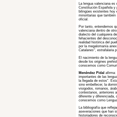
La lengua valenciana es 
Constitución Española y 
bilingües existentes hoy 
minoritarias que tambié
oficial.
Por tanto, entendemos qu
valenciana dentro de otro
dialecto del cualquiera d
fehacientes del desconoci
realidad histórica del pu
por la megalomanía anexi
Catalanes"
, estrafalaria 
El nacimiento de la lengu
desde los origines prehis
conocemos como Comunida
Menéndez Pidal
afirma:
importantes de las lengua
la llegada de estos". Est
sino embellecer, la domin
visigodos, romanos, árabe
contestanos, anteriores a
diferente y diferenciada,
conocemos como Lengua 
La bibliografía que reflej
aseveraciones que han si
historiadores de reconoci