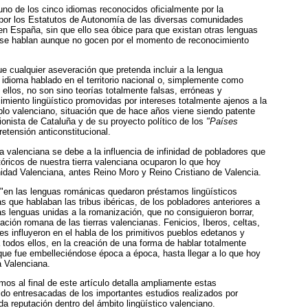
uno de los cinco idiomas reconocidos oficialmente por la
por los Estatutos de Autonomía de las diversas comunidades
en España, sin que ello sea óbice para que existan otras lenguas
n se hablan aunque no gocen por el momento de reconocimiento
e cualquier aseveración que pretenda incluir a la lengua
 idioma hablado en el territorio nacional o, simplemente como
e ellos, no son sino teorías totalmente falsas, erróneas y
miento lingüístico promovidas por intereses totalmente ajenos a la
eblo valenciano, situación que de hace años viene siendo patente
onista de Cataluña y de su proyecto político de los
"Países
pretensión anticonstitucional.
a valenciana se debe a la influencia de infinidad de pobladores que
tóricos de nuestra tierra valenciana ocuparon lo que hoy
d Valenciana, antes Reino Moro y Reino Cristiano de Valencia.
 "en las lenguas románicas quedaron préstamos lingüísticos
s que hablaban las tribus ibéricas, de los pobladores anteriores a
as lenguas unidas a la romanización, que no consiguieron borrar,
ación romana de las tierras valencianas. Fenicios, Iberos, celtas,
s influyeron en el habla de los primitivos pueblos edetanos y
 todos ellos, en la creación de una forma de hablar totalmente
 que fue embelleciéndose época a época, hasta llegar a lo que hoy
Valenciana.
amos al final de este artículo detalla ampliamente estas
do entresacadas de los importantes estudios realizados por
da reputación dentro del ámbito lingüístico valenciano.