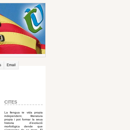
s
Email
CITES
La llengua te vida propia
independent, lliteratura
propia i pot formar la seua
historia d’evolució
morfológica dende que
s’emancipa de sa mare. El