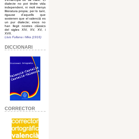
dialecte no pot tindre vida
independent, ni molt menys
lliteratura propia; per lo tant,
rigause d’aquells que
sostenen que el valenciá es
un pur dialecte; eixos no
han llegit nostres clássics
del sigles XIV, XV, XV, i
XVII.
Lluis Fullana i Mira (1916)
DICCIONARI
CORRECTOR