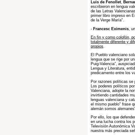
Luis de Fenollet
,
Berna
escribieron en lengua va
de las Letras Valencianas
primer libro impreso en E
de la Verge María".
-
Francesc Eximenis
, u
En fin y como colofón, p
totalmente diferente y di
propios
.
El Pueblo valenciano so
lengua que se rige por u
Puig-Valencia”, auspicia
Lengua y Literatura, enti
predicamento entre los v
Por razones políticas se
Los poderes políticos po
Valenciana, adopte la nor
invirtiendo cantidades mu
lenguas valenciana y cat
el mismo pueblo" frase q
alemán somos alemanes
Por ello, los que defend
en una lucha contra los 
Televisión Autonómica Va
nuestra más preciada señ