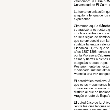
valenciano". (
Hussein M
Universidad de El Cairo, 
La fuerte colonización que
aniquiló la lengua de los
expresaban.
Citaremos aquí a
Sánche
se arabizó la estructura 
muchos cientos de vocabl
en seis siglos de domina
que se enriqueció con la
sustituir la lengua vale
Hispánica –1,2%- que se i
años 1387-1396, censo co
por la Profesora
Cabanes
casas y tierras a dichos 
otorgadas a otras tropas,
Posteriormente las lectu
modificado sustancialmen
Valencia una vez conquis
El catedrático medieval
A
que estos musulmanes hab
conversación ordinaria ut
distinto al que se habla
Aragón o resto de Españ
El catedrático de la Uni
"entre las diez lenguas 
encuentra la valenciana. 