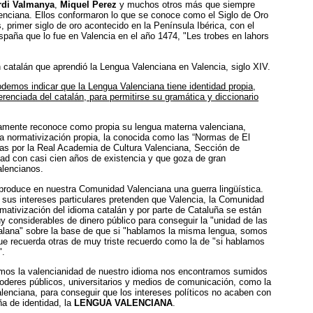
rdi Valmanya
,
Miquel Perez
y muchos otros más que siempre
lenciana. Ellos conformaron lo que se conoce como el Siglo de Oro
, primer siglo de oro acontecido en la Península Ibérica, con el
spaña que lo fue en Valencia en el año 1474, "Les trobes en lahors
n catalán que aprendió la Lengua Valenciana en Valencia, siglo XIV.
odemos indicar que la Lengua Valenciana tiene identidad propia,
ferenciada del catalán, para permitirse su gramática y diccionario
lamente reconoce como propia su lengua materna valenciana,
na normativización propia, la conocida como las “Normas de El
das por la Real Academia de Cultura Valenciana, Sección de
dad con casi cien años de existencia y que goza de gran
alencianos.
 produce en nuestra Comunidad Valenciana una guerra lingüística.
r sus intereses particulares pretenden que Valencia, la Comunidad
mativización del idioma catalán y por parte de Cataluña se están
y considerables de dinero público para conseguir la "unidad de las
alana" sobre la base de que si "hablamos la misma lengua, somos
ue recuerda otras de muy triste recuerdo como la de "si hablamos
".
emos la valencianidad de nuestro idioma nos encontramos sumidos
poderes públicos, universitarios y medios de comunicación, como la
lenciana, para conseguir que los intereses políticos no acaben con
a de identidad, la
LENGUA VALENCIANA
.