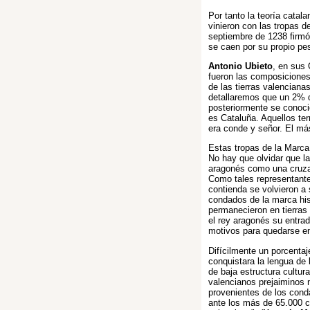
Por tanto la teoría catal
vinieron con las tropas 
septiembre de 1238 firmó
se caen por su propio pe
Antonio Ubieto
, en sus
fueron las composiciones
de las tierras valencian
detallaremos que un 2% d
posteriormente se conoci
es Cataluña. Aquellos ter
era conde y señor. El má
Estas tropas de la Marca
No hay que olvidar que l
aragonés como una cruza
Como tales representante
contienda se volvieron a 
condados de la marca hi
permanecieron en tierras 
el rey aragonés su entrad
motivos para quedarse en
Difícilmente un porcenta
conquistara la lengua de
de baja estructura cultur
valencianos prejaiminos n
provenientes de los cond
ante los más de 65.000 c