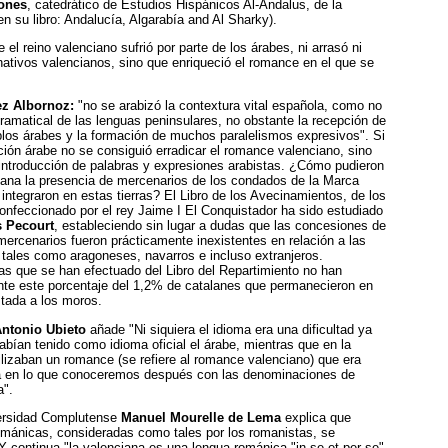
ones
, catedrático de Estudios Hispánicos Al-Andalus, de la
en su libro: Andalucía, Algarabía and Al Sharky).
 el reino valenciano sufrió por parte de los árabes, ni arrasó ni
 nativos valencianos, sino que enriqueció el romance en el que se
z Albornoz:
"no se arabizó la contextura vital española, como no
gramatical de las lenguas peninsulares, no obstante la recepción de
os árabes y la formación de muchos paralelismos expresivos". Si
ción árabe no se consiguió erradicar el romance valenciano, sino
 introducción de palabras y expresiones arabistas. ¿Cómo pudieron
nciana la presencia de mercenarios de los condados de la Marca
ntegraron en estas tierras? El Libro de los Avecinamientos, de los
nfeccionado por el rey Jaime I El Conquistador ha sido estudiado
 Pecourt
, estableciendo sin lugar a dudas que las concesiones de
mercenarios fueron prácticamente inexistentes en relación a las
 tales como aragoneses, navarros e incluso extranjeros.
ras que se han efectuado del Libro del Repartimiento no han
te este porcentaje del 1,2% de catalanes que permanecieron en
tada a los moros.
ntonio Ubieto
añade "Ni siquiera el idioma era una dificultad ya
ían tenido como idioma oficial el árabe, mientras que en la
ilizaban un romance (se refiere al romance valenciano) que era
ba en lo que conoceremos después con las denominaciones de
a".
versidad Complutense
Manuel Mourelle de Lema
explica que
románicas, consideradas como tales por los romanistas, se
Y continua "la valenciana es una lengua románica "in se et per se",