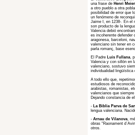
una frase de
Henri Meier
a otro pueblo a otra pob
posibilidad de error que
un fenómeno de reconquist
Jaime I, en 1238-. En el 
son producto de la lengu
Valencia debió encontrar
es incoherente defender 
aragonesa, barceloni, nav
valenciano sin tener en 
parla romanç, base esenci
El Padre
Luis Fullana
, 
Valencia y con sillón en
valenciano, sostuvo siemp
individualidad lingüística
A todo ello que, repetim
estudiosos de reconocido
arabistas, romanistas, etc
valencianos que siempre u
Dejando constancia de el
-
La Biblia Parva de Sa
lengua valenciana. Nacid
-
Arnau de Vilanova
, mé
obras "Raonament d´Avinyo
otros.