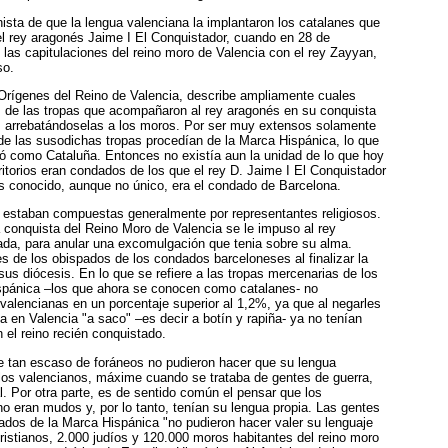
anista de que la lengua valenciana la implantaron los catalanes que
del rey aragonés Jaime I El Conquistador, cuando en 28 de
 las capitulaciones del reino moro de Valencia con el rey Zayyan,
so.
 Orígenes del Reino de Valencia, describe ampliamente cuales
 de las tropas que acompañaron al rey aragonés en su conquista
as arrebatándoselas a los moros. Por ser muy extensos solamente
e las susodichas tropas procedían de la Marca Hispánica, lo que
ó como Cataluña. Entonces no existía aun la unidad de lo que hoy
ritorios eran condados de los que el rey D. Jaime I El Conquistador
s conocido, aunque no único, era el condado de Barcelona.
 estaban compuestas generalmente por representantes religiosos.
a conquista del Reino Moro de Valencia se le impuso al rey
da, para anular una excomulgación que tenia sobre su alma.
s de los obispados de los condados barceloneses al finalizar la
sus diócesis. En lo que se refiere a las tropas mercenarias de los
spánica –los que ahora se conocen como catalanes- no
valencianas en un porcentaje superior al 1,2%, ya que al negarles
a en Valencia "a saco" –es decir a botín y rapiña- ya no tenían
 el reino recién conquistado.
je tan escaso de foráneos no pudieron hacer que su lengua
 los valencianos, máxime cuando se trataba de gentes de guerra,
al. Por otra parte, es de sentido común el pensar que los
o eran mudos y, por lo tanto, tenían su lengua propia. Las gentes
ados de la Marca Hispánica "no pudieron hacer valer su lenguaje
ristianos, 2.000 judíos y 120.000 moros habitantes del reino moro