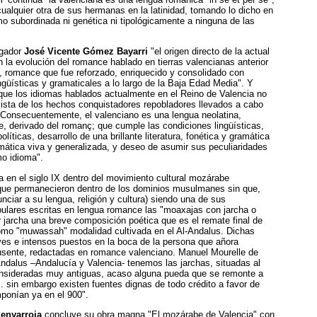
ualquier otra de sus hermanas en la latinidad, tomando lo dicho en
 subordinada ni genética ni tipológicamente a ninguna de las
igador
José Vicente Gómez Bayarri
"el origen directo de la actual
 la evolución del romance hablado en tierras valencianas anterior
I, romance que fue reforzado, enriquecido y consolidado con
ngüísticas y gramaticales a lo largo de la Baja Edad Media". Y
ue los idiomas hablados actualmente en el Reino de Valencia no
vista de los hechos conquistadores repobladores llevados a cabo
. Consecuentemente, el valenciano es una lengua neolatina,
e, derivado del romanç; que cumple las condiciones lingüísticas,
olíticas, desarrollo de una brillante literatura, fonética y gramática
omática viva y generalizada, y deseo de asumir sus peculiaridades
o idioma".
a en el siglo IX dentro del movimiento cultural mozárabe
que permanecieron dentro de los dominios musulmanes sin que,
unciar a su lengua, religión y cultura) siendo una de sus
ulares escritas en lengua romance las "moaxajas con jarcha o
r jarcha una breve composición poética que es el remate final de
mo "muwassah" modalidad cultivada en el Al-Andalus. Dichas
ves e intensos puestos en la boca de la persona que añora
usente, redactadas en romance valenciano. Manuel Mourelle de
ndalus –Andalucía y Valencia- tenemos las jarchas, situadas al
onsideradas muy antiguas, acaso alguna pueda que se remonte a
.. sin embargo existen fuentes dignas de todo crédito a favor de
ponían ya en el 900".
Penyarroja
concluye su obra magna "El mozárabe de Valencia" con