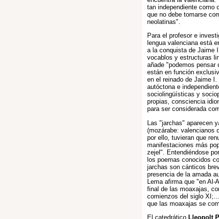
tan independiente como c
que no debe tomarse como
neolatinas".
Para el profesor e invest
lengua valenciana está en
a la conquista de Jaime 
vocablos y estructuras li
añade "podemos pensar q
están en función exclusi
en el reinado de Jaime I
autóctona e independient
sociolingüísticas y sociop
propias, consciencia idi
para ser considerada com
Las "jarchas" aparecen y
(mozárabe: valencianos 
por ello, tuvieran que ren
manifestaciones más pop
zejel". Entendiéndose po
los poemas conocidos co
jarchas son cánticos bre
presencia de la amada a
Lema afirma que "en Al-A
final de las moaxajas, c
comienzos del siglo XI;..
que las moaxajas se com
El catedrático
Lleopolt 