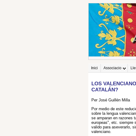
Inici
Associacio
Ll
LOS VALENCIANO
CATALÁN?
Per José Guillén Milla
Por medio de este reducid
sobre la lengua valencia
se amparan en razones tan
europeas", etc. siempre s
valido para aseverarlo, s
valenciano.