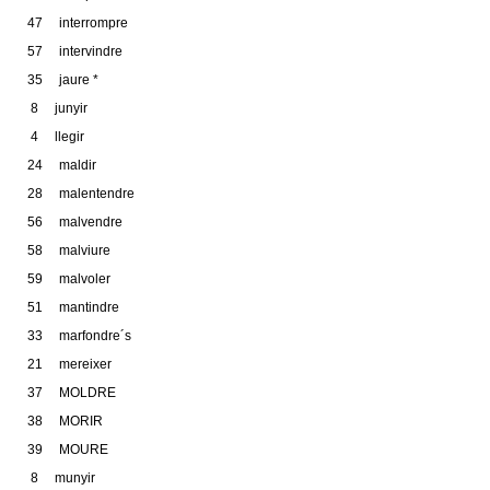
47 interrompre
57 intervindre
35 jaure *
8 junyir
4 llegir
24 maldir
28 malentendre
56 malvendre
58 malviure
59 malvoler
51 mantindre
33 marfondre´s
21 mereixer
37 MOLDRE
38 MORIR
39 MOURE
8 munyir