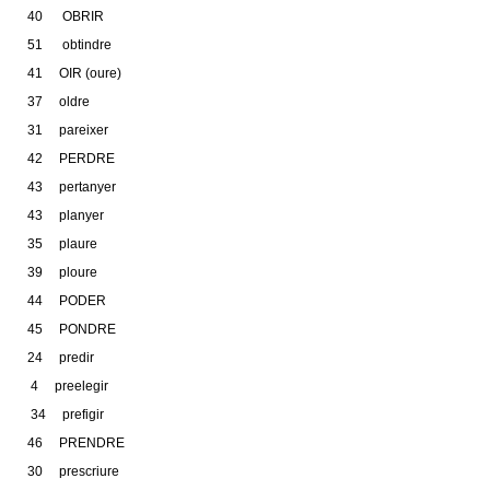
40 OBRIR
51 obtindre
41 OIR (oure)
37 oldre
31 pareixer
42 PERDRE
43 pertanyer
43 planyer
35 plaure
39 ploure
44 PODER
45 PONDRE
24 predir
4 preelegir
34 prefigir
46 PRENDRE
30 prescriure