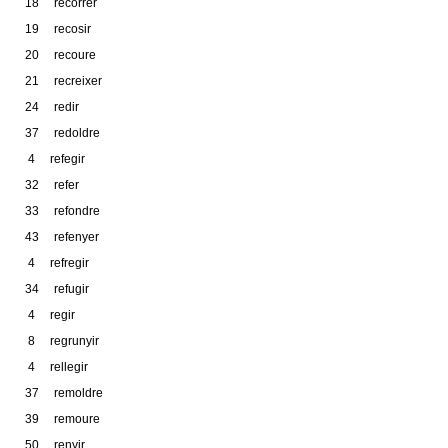
18 recorrer
19 recosir
20 recoure
21 recreixer
24 redir
37 redoldre
4 refegir
32 refer
33 refondre
43 refenyer
4 refregir
34 refugir
4 regir
8 regrunyir
4 rellegir
37 remoldre
39 remoure
50 renyir