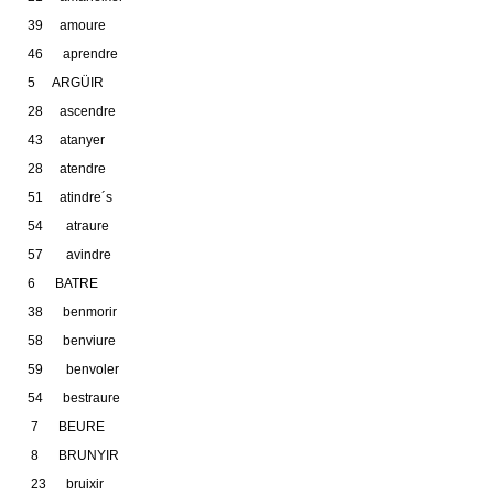
39 amoure
46 aprendre
5 ARGÜIR
28 ascendre
43 atanyer
28 atendre
51 atindre´s
54 atraure
57 avindre
6 BATRE
38 benmorir
58 benviure
59 benvoler
54 bestraure
7 BEURE
8 BRUNYIR
23 bruixir