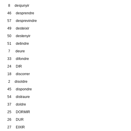
8 desjunyir
46 desprendre
57 desprevindre
49 desteixir
50 destenyir
51 detindre
7 deure
33 difondre
24 DIR
18 discorrer
2 disoldre
45 dispondre
54 distraure
37 doldre
25 DORMIR
26 DUR
27 EIXIR