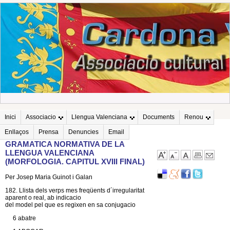
Inici
Associacio
Llengua Valenciana
Documents
Renou
Enllaços
Prensa
Denuncies
Email
GRAMATICA NORMATIVA DE LA
LLENGUA VALENCIANA
(MORFOLOGIA. CAPITUL XVIII FINAL)
Per Josep Maria Guinot i Galan
182. Llista dels verps mes freqüents d´irregularitat
aparent o real, ab indicacio
del model pel que es regixen en sa conjugacio
6 abatre