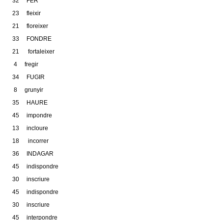
32 FER
23 fleixir
21 floreixer
33 FONDRE
21 fortaleixer
4 fregir
34 FUGIR
8 grunyir
35 HAURE
45 impondre
13 incloure
18 incorrer
36 INDAGAR
45 indispondre
30 inscriure
45 indispondre
30 inscriure
45 interpondre