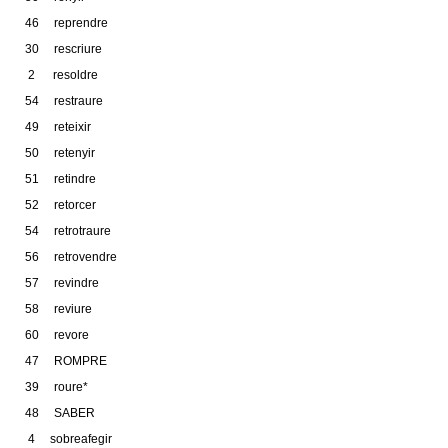
46 reprendre
30 rescriure
2 resoldre
54 restraure
49 reteixir
50 retenyir
51 retindre
52 retorcer
54 retrotraure
56 retrovendre
57 revindre
58 reviure
60 revore
47 ROMPRE
39 roure*
48 SABER
4 sobreafegir