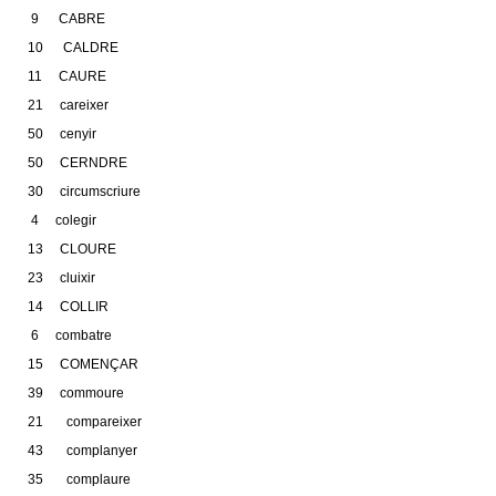
9 CABRE
10 CALDRE
11 CAURE
21 careixer
50 cenyir
50 CERNDRE
30 circumscriure
4 colegir
13 CLOURE
23 cluixir
14 COLLIR
6 combatre
15 COMENÇAR
39 commoure
21 compareixer
43 complanyer
35 complaure