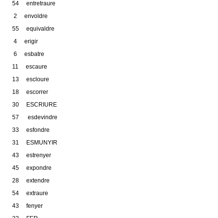
54 entretraure
2 envoldre
55 equivaldre
4 erigir
6 esbatre
11 escaure
13 escloure
18 escorrer
30 ESCRIURE
57 esdevindre
33 esfondre
31 ESMUNYIR
43 estrenyer
45 expondre
28 extendre
54 extraure
43 fenyer