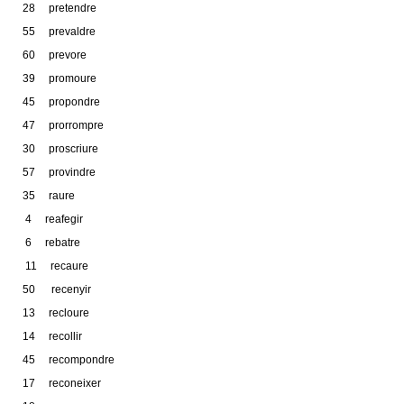
28 pretendre
55 prevaldre
60 prevore
39 promoure
45 propondre
47 prorrompre
30 proscriure
57 provindre
35 raure
4 reafegir
6 rebatre
11 recaure
50 recenyir
13 recloure
14 recollir
45 recompondre
17 reconeixer