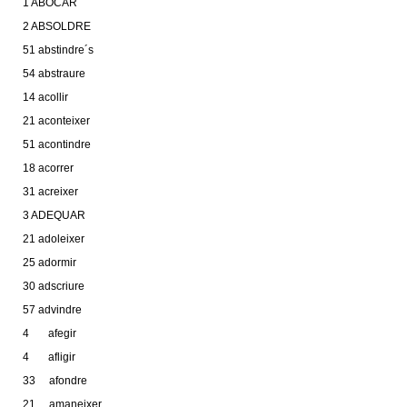
1 ABOCAR
2 ABSOLDRE
51 abstindre´s
54 abstraure
14 acollir
21 aconteixer
51 acontindre
18 acorrer
31 acreixer
3 ADEQUAR
21 adoleixer
25 adormir
30 adscriure
57 advindre
4 afegir
4 afligir
33 afondre
21 amaneixer