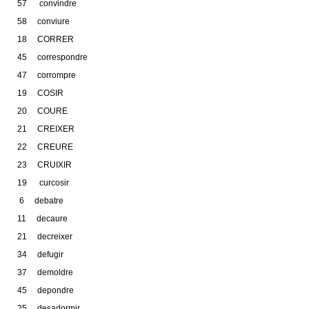
57 convindre
58 conviure
18 CORRER
45 correspondre
47 corrompre
19 COSIR
20 COURE
21 CREIXER
22 CREURE
23 CRUIXIR
19 curcosir
6 debatre
11 decaure
21 decreixer
34 defugir
37 demoldre
45 depondre
25 desadormir