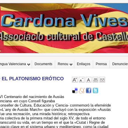
engua Valenciana
Documents
Renou
Enllaços
Prensa
Denuncie
 EL PLATONISMO ERÓTICO
 VI Centenario del nacimiento de Ausiàs
enciana -en cuyo Consell figuraba
nseller de Cultura, Educación y Ciencia- conmemoró la efeméride
o -«L´any de Ausiàs March»- que concluyó con la exposición «Ausiàs
ue una recreación, una mirada histórica; retrospectiva
a colectiva de la primera mitad del siglo XV, de todo el entorno
transcurrió su vida, en un tiempo en el que la «Ciutat i Regne de
spacio clave en el sistema urbano y mediterráneo, como la ciudad