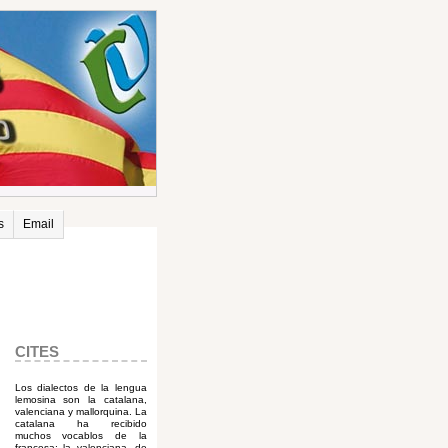
s
Email
CITES
Los dialectos de la lengua
lemosina son la catalana,
valenciana y mallorquina. La
catalana ha recibido
muchos vocablos de la
francesa; la valenciana, de