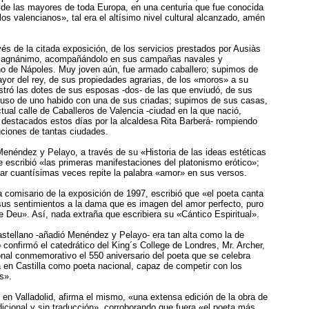
de las mayores de toda Europa, en una centuria que fue conocida
los valencianos», tal era el altísimo nivel cultural alcanzado, amén
és de la citada exposición, de los servicios prestados por Ausiàs
 Magnánimo, acompañándolo en sus campañas navales y
ino de Nápoles. Muy joven aún, fue armado caballero; supimos de
yor del rey, de sus propiedades agrarias, de los «moros» a su
stró las dotes de sus esposas -dos- de las que enviudó, de sus
ncluso de uno habido con una de sus criadas; supimos de sus casas,
tual calle de Caballeros de Valencia -ciudad en la que nació,
 destacados estos días por la alcaldesa Rita Barberá- rompiendo
uciones de tantas ciudades.
enéndez y Pelayo, a través de su «Historia de las ideas estéticas
escribió «las primeras manifestaciones del platonismo erótico»;
r cuantísimas veces repite la palabra «amor» en sus versos.
a comisario de la exposición de 1997, escribió que «el poeta canta
sus sentimientos a la dama que es imagen del amor perfecto, puro
e Deu». Así, nada extraña que escribiera su «Cántico Espiritual».
castellano -añadió Menéndez y Pelayo- era tan alta como la de
 confirmó el catedrático del King´s College de Londres, Mr. Archer,
onal conmemorativo el 550 aniversario del poeta que se celebra
 en Castilla como poeta nacional, capaz de competir con los
os».
en Valladolid, afirma el mismo, «una extensa edición de la obra de
icional y sin traducción», corroborando que fuera «el poeta más