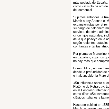
más poblada de España, 
como «el siglo de oro de 
del comercial.
Supimos entonces, a trav
March al rey Alfonso el
expansionistas por el re
su cargo de halconero ma
servicio, de cómo admini
cinco hijos naturales, i
de la que poseyó en la ac
según recientes estudios
con tantas y tantas atrib
Por pluma de Marcelino M
en España», supimos que 
no hay más que comproba
Eduard Mira , el que fuer
desde la profundidad de 
e inalcanzable: la Mare d
«Su influencia sobre el 
Platón o de Petrarca». Lo
en el Congreso Internaci
estos días: «Se invocaba
clásicos italianos y latin
Hasta se publicó en 1555 
March, en valenciano trad