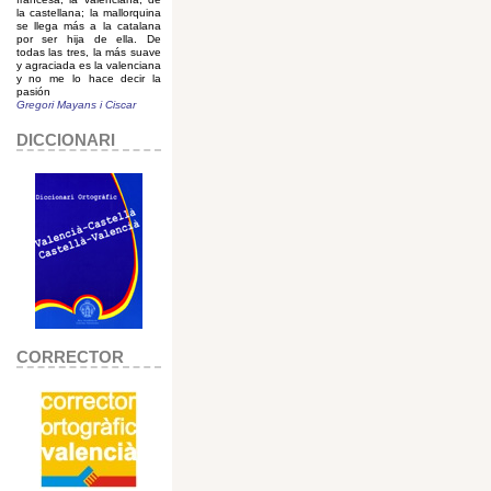
la castellana; la mallorquina
se llega más a la catalana
por ser hija de ella. De
todas las tres, la más suave
y agraciada es la valenciana
y no me lo hace decir la
pasión
Gregori Mayans i Ciscar
DICCIONARI
CORRECTOR