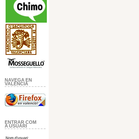
NAVEGA EN
VALENCIA
ENTRAR COM
A USUARI
Nom d'usuari: