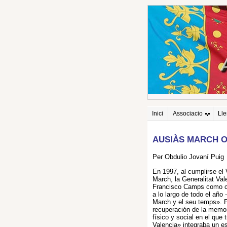
Inici
Associacio
Ll
AUSIÀS MARCH O
Per Obdulio Jovaní Puig
En 1997, al cumplirse el
March, la Generalitat Val
Francisco Camps como co
a lo largo de todo el añ
March y el seu temps». F
recuperación de la memori
físico y social en el que 
Valencia» integraba un e