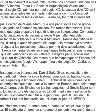
nt, el trencament d´alguns mits, tambe nos comentà l´historia de l
Joan Vilanova i Piera i la Societat Arqueologica Valenciana), l
ins al segle XX, primera part del segle XX, la decada dels ´20 en l
i alguns eixemples de jaciments valencians com: La Cova del
hí, la Bastida de les Alcusses i l´Almoina, tot molt interessant.
gué a carrec de Miquel Martí, que nos parlà sobre l´orige greco-
a visigoda en l´historia valenciana, fon tambe interessant. Nos
tesis que està preparant i que dins de poc l´expossarà. Comentà el
ia, la desaparicio de Sagunt al segle V pel tallament dels
asllat de la poblacio a la zona d´Almenara. Tambe desmitificà la
raps, dient que quan vingueren els araps, els romans ya s´havien
 d´aigua a les poblacions i ciutats per mig dels aqueductes i els
t. Tambe comentà les restes visigotiques trobades en nostre regne
i que els valencians no les valorem. Despres per a acabar nos
e la ciutat de Valéncia i les restes que han aparegut de l´epoca del
, visigotiques (segle VI) i araps (finals del segle IX, Califat de
oneixem tots millor.
a segut prou interessant, Daniel Sala Giner, especialiste del
os parlà del mateix, la seua historia, composicio, tradicions, etc…
es sequies que li corresponen. El Tribunal de les Aigües de la
s antiga institucio de justicia existent en Europa, data dels temps
 està format pels Sindics de les huit sequies i el Sindic Major com
ls. Es reunix tots els dijous a les 12 del migdia en la porta de la
guasil s´encarrega de citar a la gent que jujarà el Tribunal. Ha
atrimoni Cultural Immaterial de l´Humanitat per la UNESCO.
ats “Homens bons”, s´enten com a “home bo” aquell que es just,
da. El calificatiu d´home bo s´ha amprat pel poble valencià, durant