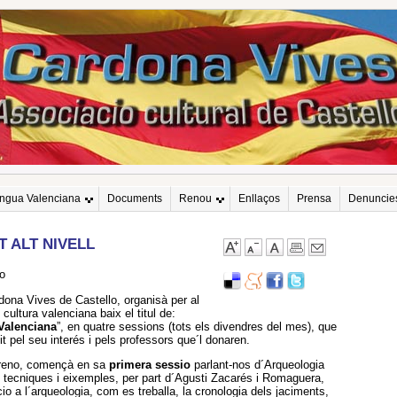
engua Valenciana
Documents
Renou
Enllaços
Prensa
Denuncie
 ALT NIVELL
o
dona Vives de Castello, organisà per al
cultura valenciana baix el titul de:
 Valenciana
”, en quatre sessions (tots els divendres del mes), que
t pel seu interés i pels professors que´l donaren.
Moreno, començà en sa
primera sessio
parlant-nos d´Arqueologia
 tecniques i eixemples, per part d´Agusti Zacarés i Romaguera,
io a l´arqueologia, com es treballa, la cronologia dels jaciments,