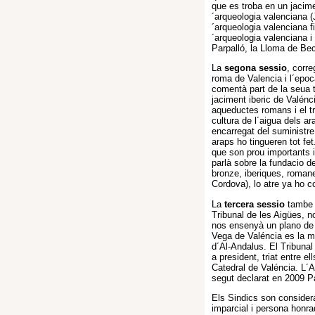
que es troba en un jacime
´arqueologia valenciana (
´arqueologia valenciana f
´arqueologia valenciana 
Parpalló, la Lloma de Bec
La
segona sessio
, corre
roma de Valencia i l´epoc
comentà part de la seua 
jaciment iberic de Valénc
aqueductes romans i el tr
cultura de l´aigua dels a
encarregat del suministre
araps ho tingueren tot fe
que son prou importants 
parlà sobre la fundacio d
bronze, iberiques, romanes
Cordova), lo atre ya ho c
La
tercera sessio
tambe h
Tribunal de les Aigües, n
nos ensenyà un plano de l
Vega de Valéncia es la me
d´Al-Andalus. El Tribunal
a president, triat entre el
Catedral de Valéncia. L´Al
segut declarat en 2009 P
Els Sindics son consider
imparcial i persona honra