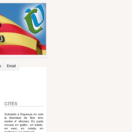
s
Email
CITES
Subsistix a Espanya no sols
la diversitat de lleis sino
tambe d’ idiomes. Es parla
encara en gallec, en bable,
en vasc, en catala, en
mallorqui i en Valencià