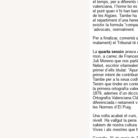
el temps, per a diferents 
valenciana, l´home bo es 
el punt quan n´hi han bar
de les Aigües. Tambe ha 
el repartiment d´una here
existix la formula “compa
´advocats, normalment.
Per a finalizar, comentà 
malament) el Tribunal t
La
quarta sessio
anava a 
mon, a carrec de Francesc
Juli Moreno que nos parl
Nebot, escritor vilarreale
primer d´ells titulat: “A
primer intent de contribui
Tambe per a la seua codif
Tenim que tindre en conte
la primera ortografía val
1879, ademes d´un dicciona
Ortografía Valenciana Clá
diferenciada i netament 
les Normes d´El Puig.
Una volta acabat el curs
nivell. Ha vallgut la pena
sabiem de nostra cultura
Vives i als mestres que h