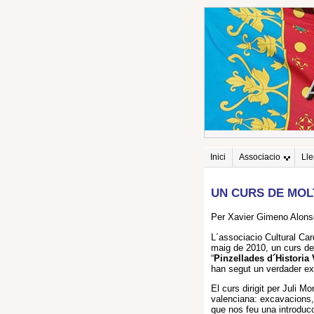
Inici
Associacio
Ll
UN CURS DE MOLT
Per Xavier Gimeno Alons
L´associacio Cultural Car
maig de 2010, un curs de 
“
Pinzellades d´Historia
han segut un verdader exi
El curs dirigit per Juli 
valenciana: excavacions,
que nos feu una introducc