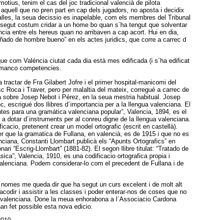
motius, tenim el cas del joc tradicional valencià de pilota
aquell que no pren part en cap dels jugadors, no aposta i decidix
alles, la seua decissio es inapelable, com els membres del Tribunal
segut costum cridar a un home bo quan s´ha tengut que solventar
ncia entre els hereus quan no arribaven a cap acort. Hui en dia,
ñado de hombre bueno” en els actes juridics, que corre a carrec d
que com Valéncia ciutat cada dia està mes edificada (i s´ha edificat
é manco competencies.
tractar de Fra Gilabert Jofre i el primer hospital-manicomi del
 Roca i Traver, pero per malaltia del mateix, corregué a carrec de
à sobre Josep Nebot i Pérez, en la seua mestria habitual. Josep
nc, escrigué dos llibres d´importancia per a la llengua valenciana. El
puntes para una gramática valenciana popular”, Valencia, 1894, es el
r a dotar d´instruments per al conreu digne de la llengua valenciana.
icacio, pretenent crear un model ortografic (escrit en castellà).
r que la gramatica de Fullana, en valencià, es de 1915 i que no es
enciana, Constanti Llombart publicà els “Apunts Ortografics” en
ri “Escrig-Llombart” (1881-82). El segon llibre titulat: “Tratado de
sica”, Valencia, 1910, es una codificacio ortografica propia i
valenciana. Podem considerar-lo com el precedent de Fullana i de
, nomes me queda dir que ha segut un curs excelent i de molt alt
 acodir i assistir a les classes i poder enterar-nos de coses que no
 valenciana. Done la meua enhorabona a l´Associacio Cardona
an fet possible esta nova edicio.