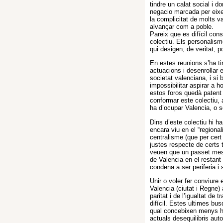
tindre un calat social i d
negacio marcada per eixe 
la complicitat de molts v
alvançar com a poble.
Pareix que es difícil con
colectiu. Els personalism
qui desigen, de veritat,
En estes reunions s’ha tin
actuacions i desenrollar e
societat valenciana, i si
impossibilitar aspirar a 
estos foros quedà patent l
conformar este colectiu, a
ha d’ocupar Valencia, o s
Dins d’este colectiu hi h
encara viu en el “regiona
centralisme (que per cert
justes respecte de certs 
veuen que un passet mes 
de Valencia en el restant
condena a ser periferia i 
Unir o voler fer conviure
Valencia (ciutat i Regne) 
paritat i de l’igualtat de 
difícil. Estes ultimes bu
qual concebixen menys hi
actuals desequilibris aut