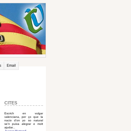
s
Email
CITES
Escrich en vulgar
valenciana, per ço que la
nacio d’on yo so natural
se’n puixa alegrar e molt
ajudar...
Joanot Martorell