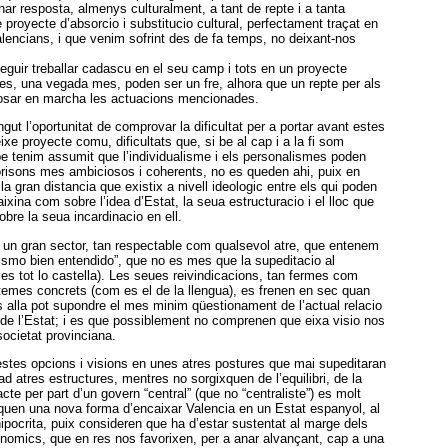
onar resposta, almenys culturalment, a tant de repte i a tanta
proyecte d’absorcio i substitucio cultural, perfectament traçat en
alencians, i que venim sofrint des de fa temps, no deixant-nos
seguir treballar cadascu en el seu camp i tots en un proyecte
es, una vegada mes, poden ser un fre, alhora que un repte per als
 posar en marcha les actuacions mencionades.
gut l’oportunitat de comprovar la dificultat per a portar avant estes
ixe proyecte comu, dificultats que, si be al cap i a la fi som
 be tenim assumit que l’individualisme i els personalismes poden
horisons mes ambiciosos i coherents, no es queden ahi, puix en
a gran distancia que existix a nivell ideologic entre els qui poden
ixina com sobre l’idea d’Estat, la seua estructuracio i el lloc que
obre la seua incardinacio en ell.
a un gran sector, tan respectable com qualsevol atre, que entenem
lismo bien entendido”, que no es mes que la supeditacio al
 es tot lo castella). Les seues reivindicacions, tan fermes com
temes concrets (com es el de la llengua), es frenen en sec quan
alla pot supondre el mes minim qüestionament de l’actual relacio
 de l’Estat; i es que possiblement no comprenen que eixa visio nos
societat provinciana.
 estes opcions i visions en unes atres postures que mai supeditaran
ad atres estructures, mentres no sorgixquen de l’equilibri, de la
tracte per part d’un govern “central” (que no “centraliste”) es molt
squen una nova forma d’encaixar Valencia en un Estat espanyol, al
pocrita, puix consideren que ha d’estar sustentat al marge dels
onomics, que en res nos favorixen, per a anar alvançant, cap a una