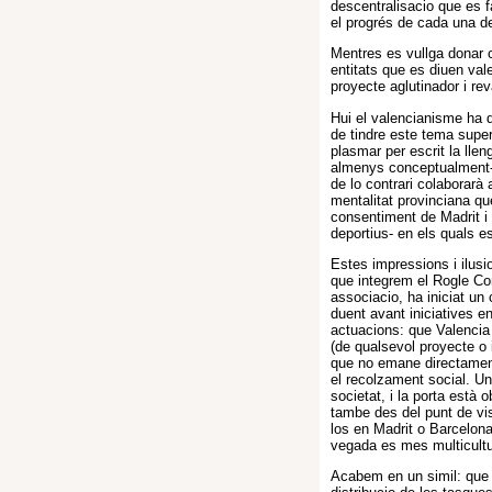
descentralisacio que es f
el progrés de cada una de
Mentres es vullga donar c
entitats que es diuen vale
proyecte aglutinador i rev
Hui el valencianisme ha 
de tindre este tema super
plasmar per escrit la llen
almenys conceptualment-, 
de lo contrari colaborarà a
mentalitat provinciana qu
consentiment de Madrit i 
deportius- en els quals e
Estes impressions i ilus
que integrem el Rogle Con
associacio, ha iniciat un
duent avant iniciatives e
actuacions: que Valencia 
(de qualsevol proyecte o 
que no emane directament
el recolzament social. Un
societat, i la porta està 
tambe des del punt de vi
los en Madrit o Barcelona
vegada es mes multicultur
Acabem en un simil: que 