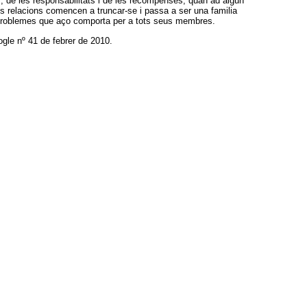
s, de les responsabilitats i de les recompenses; quan ad algun
les relacions comencen a truncar-se i passa a ser una familia
 problemes que aço comporta per a tots seus membres.
Rogle nº 41 de febrer de 2010.