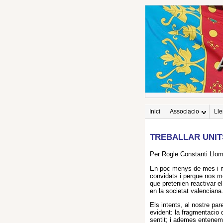
Inici
Associacio
Ll
TREBALLAR UNIT
Per Rogle Constanti Llom
En poc menys de mes i m
convidats i perque nos mo
que pretenien reactivar e
en la societat valenciana
Els intents, al nostre pa
evident: la fragmentacio 
sentit; i ademes entenem 