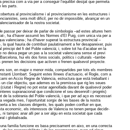
a precisa com a via per a conseguir l’equilibri desijat que permeta
 les parts.
obertura al provincialisme i al provincianisme en les estructures i
ncianistes, sera molt dificil, per no dir impossible, alvançar en un
alencianisador de la nostra societat.
de passar per deixar de parlar de simbologia –ad estes altures hem
at-, ha d’haver assumit les Normes d’El Puig, com unica via per a
gua valenciana-; ha d’haver superat la estructura provincial –
la qual hauria de contribuir paulatinament a fer desapareixer, puix
l principi del fi del Poble valencià; i, sobre tot ha d’acabar en la
e no deixa pegar un pas a la societat valenciana sense el previ
Barcelona, hui els dos foros socials, politics i culturals –tambe
s prenen les decisions que activen o frenen qualsevol proyecte.
ions son, en major o menor mida, compartides per tots els membres
stanti Llombart. Seguint estes llinees d’actuacio, el Rogle, com a
 cami en Accio Regne de Valencia, estructura que està treballant i
n un clar objectiu, que ademes es la premissa que rig les seues
(ciutat i Regne) no pot estar agenollada davant de qualsevol poder
interes supranacional que condicione el seu desenroll i progrés)
 de la sobirania del Poble valencià, i que per ad aço es necessari
a vegada mes, l’oportunitat sorgix de les bases de la nostra
oberta a les classes dirigents, les quals poden confluir en que,
sta economic, els interessos de Valencia no tenen perque decidir-
, ni tampoc anar alli per a ser algu en esta societat que cada
al i globalisada.
una familia funcione es basa precisament en aixo, en una correcta