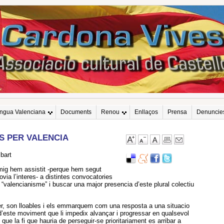
engua Valenciana
Documents
Renou
Enllaços
Prensa
Denuncie
S PER VALENCIA
bart
ig hem assistit -perque hem segut
via l’interes- a distintes convocatories
l “valencianisme” i buscar una major presencia d’este plural colectiu
.
rer, son lloables i els emmarquem com una resposta a una situacio
d’este moviment que li impedix alvançar i progressar en qualsevol
que la fi que hauria de perseguir-se prioritariament es arribar a