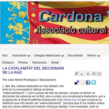
Inici
Associacio
Llengua Valenciana
Documents
Renou
Enllaços
Prensa
Denuncies
Email
LA CATALANITAT DEL DICCIONARI
DE LA RAE
Per Joan Benet Rodriguez i Manzanares
L´atre dia, estava redactant un nou treball i em
trobí en la necessitat d´utilisar el terme,
"valencianisació", i com a pesar de tots els pesars, encara no tenim un
diccionari de valencià en la Ret, sino a soles uns vocabularis-traductors, aní a
la plana de la Real Acadèmia Espanyola (
http://www.rae.es
) per a buscar la
definició que ells donen de "valencianisació", (encara que hi ha moltes voltes
que les seues definicions deixen molt que desijar. Com eixemple, vore la