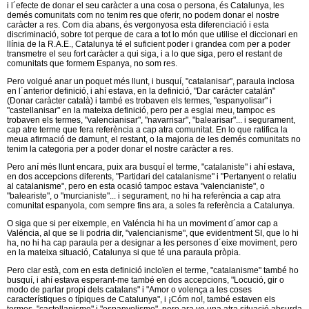
i l´efecte de donar el seu caràcter a una cosa o persona, és Catalunya, les
demés comunitats com no tenim res que oferir, no podem donar el nostre
caràcter a res. Com dia abans, és vergonyosa esta diferenciació i esta
discriminació, sobre tot perque de cara a tot lo món que utilise el diccionari en
llínia de la R.A.E., Catalunya té el suficient poder i grandea com per a poder
transmetre el seu fort caràcter a qui siga, i a lo que siga, pero el restant de
comunitats que formem Espanya, no som res.
Pero volgué anar un poquet més llunt, i busquí, "catalanisar", paraula inclosa
en l´anterior definició, i ahí estava, en la definició, "Dar carácter catalán"
(Donar caràcter català) i també es trobaven els termes, "espanyolisar" i
"castellanisar" en la mateixa definició, pero per a esglai meu, tampoc es
trobaven els termes, "valencianisar", "navarrisar", "balearisar"... i segurament,
cap atre terme que fera referència a cap atra comunitat. En lo que ratifica la
meua afirmació de damunt, el restant, o la majoria de les demés comunitats no
tenim la categoria per a poder donar el nostre caràcter a res.
Pero aní més llunt encara, puix ara busquí el terme, "catalaniste" i ahí estava,
en dos accepcions diferents, "Partidari del catalanisme" i "Pertanyent o relatiu
al catalanisme", pero en esta ocasió tampoc estava "valencianiste", o
"baleariste", o "murcianiste"... i segurament, no hi ha referència a cap atra
comunitat espanyola, com sempre fins ara, a soles fa referència a Catalunya.
O siga que si per eixemple, en Valéncia hi ha un moviment d´amor cap a
Valéncia, al que se li podria dir, "valencianisme", que evidentment SI, que lo hi
ha, no hi ha cap paraula per a designar a les persones d´eixe moviment, pero
en la mateixa situació, Catalunya si que té una paraula pròpia.
Pero clar està, com en esta definició incloïen el terme, "catalanisme" també ho
busquí, i ahí estava esperant-me també en dos accepcions, "Locució, gir o
modo de parlar propi dels catalans" i "Amor o volença a les coses
característiques o típiques de Catalunya", i ¡Cóm no!, també estaven els