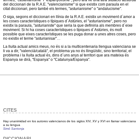
termes, "castellanisme" i "espanyolisme", pero ara ve una atra situació absurda
del diccionari de la R.A.E. "valencianisme" si que existix com paraula en el
citat diccionari, pero també els termes, "asturianisme" o "andalucisme".
O siga, segons el diccionari en llínia de la R.A.E. existix un moviment d´amor a
les coses característiques o típiques d´Astúries, el "asturianisme", pero no
existix la paraula, "asturianiste" que seria la que definiria als membres d´eixe
moviment. Si hi ha coses característiques o típiques d´Astúries, és molt
possible que eixes característiques se les puga donar a unes atres coses, pero
no existix el terme "asturianisar"…
La lluita actual amics meus, no és si a la multicentenaria llengua valenciana se
li va a dir, "valencià/català", el problema ya no és llingüístic, sino territorial, el
problema i la lluita actual és, dins d´uns anys al territori que ara mateixa és
Espanya se dirà, "Espanya" o "Catalunya/Espanya".
CITES
Hay unanimidad en los autores valencianos de los siglos XIV, XV y XVI en llamar valenciana
a su lengua
Simó Santonja
DICCIONARI