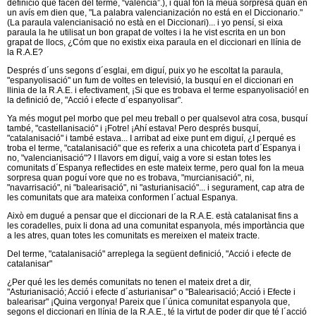
definició que facen del terme, “valencià”.), i qual fon la meua sorpresa quan en
un avís em dien que, "La palabra valencianización no está en el Diccionario."
(La paraula valencianisació no està en el Diccionari)... i yo pensí, si eixa
paraula la he utilisat un bon grapat de voltes i la he vist escrita en un bon
grapat de llocs, ¿Cóm que no existix eixa paraula en el diccionari en llínia de
la R.A.E?
Després d´uns segons d´esglai, em diguí, puix yo he escoltat la paraula,
"espanyolisació" un fum de voltes en televisió, la busquí en el diccionari en
llinia de la R.A.E. i efectivament, ¡Si que es trobava el terme espanyolisació! en
la definició de, "Acció i efecte d´espanyolisar".
Ya més mogut pel morbo que pel meu treball o per qualsevol atra cosa, busquí
també, "castellanisació" i ¡Fotre! ¡Ahí estava! Pero després busquí,
"catalanisació" i també estava... I arribat ad eixe punt em diguí, ¿I perqué es
troba el terme, "catalanisació" que es referix a una chicoteta part d´Espanya i
no, "valencianisació"? I llavors em diguí, vaig a vore si estan totes les
comunitats d´Espanya reflectides en este mateix terme, pero qual fon la meua
sorpresa quan poguí vore que no es trobava, "murcianisació", ni,
"navarrisació", ni "balearisació", ni "asturianisació"... i segurament, cap atra de
les comunitats que ara mateixa conformen l´actual Espanya.
Això em dugué a pensar que el diccionari de la R.A.E. està catalanisat fins a
les coradelles, puix li dona ad una comunitat espanyola, més importància que
a les atres, quan totes les comunitats es mereixen el mateix tracte.
Del terme, "catalanisació" arreplega la següent definició, "Acció i efecte de
catalanisar"
¿Per qué les les demés comunitats no tenen el mateix dret a dir,
"Asturianisació; Acció i efecte d´asturianisar" o "Balearisació; Acció i Efecte i
balearisar" ¡Quina vergonya! Pareix que l´única comunitat espanyola que,
segons el diccionari en llínia de la R.A.E., té la virtut de poder dir que té l´acció