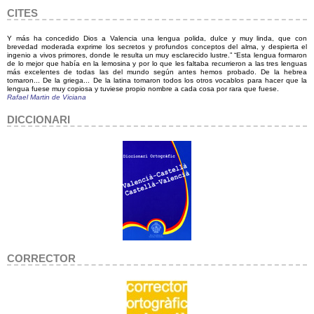
CITES
Y más ha concedido Dios a Valencia una lengua polida, dulce y muy linda, que con
brevedad moderada exprime los secretos y profundos conceptos del alma, y despierta el
ingenio a vivos primores, donde le resulta un muy esclarecido lustre.” “Esta lengua formaron
de lo mejor que había en la lemosina y por lo que les faltaba recurrieron a las tres lenguas
más excelentes de todas las del mundo según antes hemos probado. De la hebrea
tomaron... De la griega... De la latina tomaron todos los otros vocablos para hacer que la
lengua fuese muy copiosa y tuviese propio nombre a cada cosa por rara que fuese.
Rafael Martin de Viciana
DICCIONARI
CORRECTOR