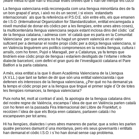
¡Mare meua lo que han d´escoltar estes orelles que s´han de menjar els cucs!
La llengua valenciana està reconeguda com una llengua minoritària des de fa
un bon grapat d´anys, i això no és un secret, i si eixos ´estandarts
internacionals´ als que fa referència el P.S.O.E. són entre ells, els que emanen
de I.S.O. (International Organization for Standardization, entitat encarregada a
nivell mundial de donar els còdics per a les llengües, entre unes atres coses),
la multicentenària llengua valenciana seguix estant inclosa dins del còdic ´cat´
de la llengua catalana, i admesa com ´el català que es parla en la Comunitat
Valenciana´ per que encara no ha hagut un govern valencià en el valor
suficient per a demanar el nostre propi còdic per a dolça llengua valenciana, si
en Valéncia tinguérem uns polítics compromesos en la nostra llengua, cultura i
arraïls, com ho foren, Pujol o Maragall, per a Catalunya, ya fa temps que
tindríem eixe còdic propi de llengua i estaríem deslligats de l’infame i infecte
dialecte barceloní, com definí el gran gurú de l’investigació catalana el Pare
Batllori a la parla catalana.
A més, eixa entitat a la que li diuen Acadèmia Valenciana de la Llengua
(A.V.LL.) que tant se farten de dir que són una entitat valencianista i que
defenen els interessos de la llengua valenciana, ¿Per qué no ha demanat ya
fa temps el còdic propi per a la llengua que tingué el primer sigle d´Or de totes
les llengües romances, la llengua valenciana?
Puix noha fet, molt al contrari d´això, fa apologia de la llengua catalana dins
del nostre regne de Valéncia, escampa l´idea de que en Valéncia parlen català
con ho feren en la passada Fira Internacional del Llibre de Frankfurt, o
recolzen l´idea de que els Borja eren catalans, parlaven català i ho
escampaven per tot arreu.
Hi ha llengües, dialectes i unes atres maneres de parlar, que a soles les parlen
quatre persones damunt d´una montanya, pero els seus governants i entitats
han demanat el còdic I.S.O. i s´ho han donat sense cap problema.