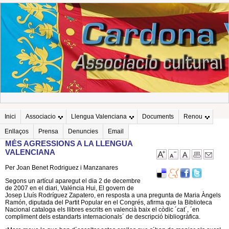
Inici
Associacio
Llengua Valenciana
Documents
Renou
Enllaços
Prensa
Denuncies
Email
MÉS AGRESSIONS A LA LLENGUA
VALENCIANA
Per Joan Benet Rodriguez i Manzanares
Segons un artícul aparegut el dia 2 de decembre
de 2007 en el diari, Valéncia Hui, El govern de
Josep Lluís Rodríguez Zapatero, en resposta a una pregunta de Maria Àngels
Ramón, diputada del Partit Popular en el Congrés, afirma que la Biblioteca
Nacional cataloga els llibres escrits en valencià baix el còdic ´cat´, ´en
compliment dels estandarts internacionals´ de descripció bibliogràfica.