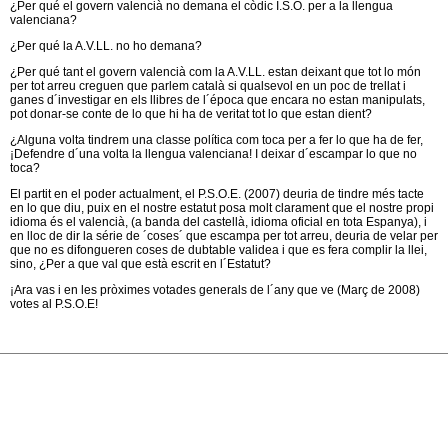
¿Per qué el govern valencià no demana el còdic I.S.O. per a la llengua
valenciana?
¿Per qué la A.V.LL. no ho demana?
¿Per qué tant el govern valencià com la A.V.LL. estan deixant que tot lo món
per tot arreu creguen que parlem català si qualsevol en un poc de trellat i
ganes d´investigar en els llibres de l´época que encara no estan manipulats,
pot donar-se conte de lo que hi ha de veritat tot lo que estan dient?
¿Alguna volta tindrem una classe política com toca per a fer lo que ha de fer,
¡Defendre d´una volta la llengua valenciana! I deixar d´escampar lo que no
toca?
El partit en el poder actualment, el P.S.O.E. (2007) deuria de tindre més tacte
en lo que diu, puix en el nostre estatut posa molt clarament que el nostre propi
idioma és el valencià, (a banda del castellà, idioma oficial en tota Espanya), i
en lloc de dir la série de ´coses´ que escampa per tot arreu, deuria de velar per
que no es difongueren coses de dubtable validea i que es fera complir la llei,
sino, ¿Per a que val que està escrit en l´Estatut?
¡Ara vas i en les pròximes votades generals de l´any que ve (Març de 2008)
votes al P.S.O.E!