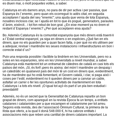
es diuen mai, o molt poquetes voltes, a saber.
Catalunya en els darrers anys, no para de dir per activa i per passiva, que
Espanya és l´enemic, pero quan els ocorregué lo adés citat, en seguida
acceptaren l´ajuda del seu "enemic"; una ajuda que venia de tota Espanya,
nosatres inclosos clar, se l´ajudà en tot lo que és pogué, generadors, paraules
d´ànim, eixèrcit... i tot fon rebut de bon grat. ¿En eixe moment ya no érem el
restant d´Espanya l´enemic? ¿Per qué acceptaren eixa ajuda?
Bo. Ademés Catalunya és la comunitat espanyola que més diners està traent-li
a l´Estat central espanyol, ya siga en diners o en espècies ¿Qué fan en els
diners, que no els guarden per a quan facen falta, o per qué no els utilisen per
a adequar, revisar i mantindre les seues instalacions i infraestructures en bon i
correcte estat d´us?
Puix una resposta possible i factible la tindríem en les Universitats, pero no a
soles en les espanyoles, sino en les Universitats a nivell mundial, a saber.
Catalunya està mantenint tot un entramat de càtedres de català en casi tots els
països del món, ¡Sí, és fort! ¡pero és aixina: del món! I mantindre un despaig i
un catedràtic en qualsevol país del món té un cost en diners que, evidentment,
ha de mantindre qui ho està fomentant, el Govern català, i clar, si paga això i
coses per l’estil, evidentment no li queden diners per a canviar un cable,
asfaltar un carrer o fer les oportunes activitats de manteniment en tota
Catalunya i a tots els nivell. ¡O igual tot açò és part d´un pla ben estudiat i
preestablit!
Ademés, no és un secret que la Generalitat de Catalunya repartix un bon
grapat de diners, com aparegué en la revista Época fa un temps, a entitats
catalanes i catalanistes per a que escampen el catalanisme per tot arreu.
Segons esta revista, des de l’associació Òmnium Cultural, la primera de la
llista que oferix, a la qual li donà 548.000 €, hi ha catorze entitats i
associacions més que reben una cantitat de diners catalans important. La