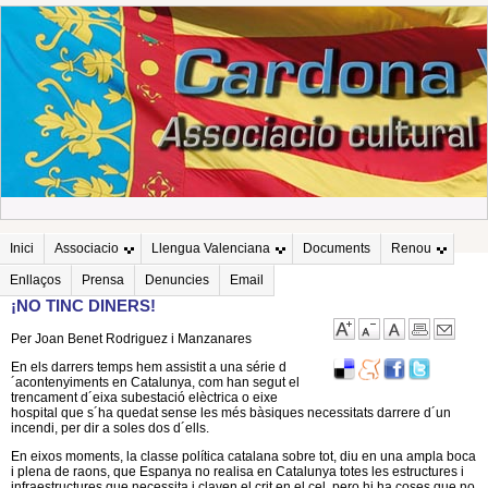
Inici
Associacio
Llengua Valenciana
Documents
Renou
Enllaços
Prensa
Denuncies
Email
¡NO TINC DINERS!
Per Joan Benet Rodriguez i Manzanares
En els darrers temps hem assistit a una série d
´acontenyiments en Catalunya, com han segut el
trencament d´eixa subestació elèctrica o eixe
hospital que s´ha quedat sense les més bàsiques necessitats darrere d´un
incendi, per dir a soles dos d´ells.
En eixos moments, la classe política catalana sobre tot, diu en una ampla boca
i plena de raons, que Espanya no realisa en Catalunya totes les estructures i
infraestructures que necessita i claven el crit en el cel, pero hi ha coses que no