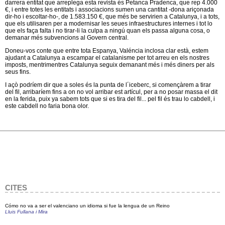
darrera entitat que arreplega esta revista és Petanca Pradenca, que rep 4.000
€, i entre totes les entitats i associacions sumen una cantitat -dona ariçonada
dir-ho i escoltar-ho-, de 1.583.150 €, que més be servirien a Catalunya, i a tots,
que els utilisaren per a modernisar les seues infraestructures internes i tot lo
que els faça falta i no tirar-li la culpa a ningú quan els passa alguna cosa, o
demanar més subvencions al Govern central.
Doneu-vos conte que entre tota Espanya, Valéncia inclosa clar està, estem
ajudant a Catalunya a escampar el catalanisme per tot arreu en els nostres
imposts, mentrimentres Catalunya seguix demanant més i més diners per als
seus fins.
I açò podríem dir que a soles és la punta de l´iceberc, si començàrem a tirar
del fil, arribaríem fins a on no vol arribar est artícul, per a no posar massa el dit
en la ferida, puix ya sabem tots que si es tira del fil... pel fil és trau lo cabdell, i
este cabdell no faria bona olor.
CITES
Cómo no va a ser el valenciano un idioma si fue la lengua de un Reino
Lluis Fullana i Mira