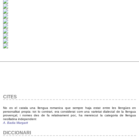
CITES
No es el catala una llengua romanica que sempre haja estat entre les llengües en
personalitat propia: tot lo contrari, era considerat com una varietat dialectal de la llengua
provençal, i nomes des de fa relativament poc, ha mereixcut la categoria de llengua
neollatina independent
A. Badia Margarit
DICCIONARI