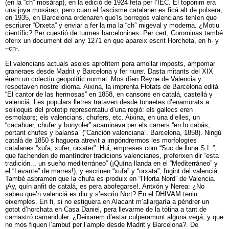
(en la “ch” mosárap), en la edició de 1924 feta per l’IEC. El topónim era
una joya mosárap, pero cuan el fascisme catalaner es ficá alt de polsera,
en 1935, en Barcelona ordenaren que’ls borregos valencians teníen que
escriurer “Orxeta” y enviar a fer la ma la “ch” migeval y moderna. ¿Motiu
científic? Per cuestió de turmes barcelonines. Per cert, Corominas també
oferix un document del any 1271 en que apareix escrit Horcheta, en h- y
–ch-.
El valencians actuals asoles aprofitem pera amollar imposts, ampomar
graneraes desde Madrit y Barcelona y fer riurer. Dasta mitants del XIX
érem un colectiu geopolític normal. Mos díen Reyne de Valencia y
respetaven nostre idioma. Aixina, la imprenta Flotats de Barcelona editá
“El cantor de las hermosas” en 1858, en cansons en catalá, castellá y
valenciá. Les populars lletres trataven desde tonaetes d’enamorats a
soliloquis del prototip representatiu d’una regió: els gallecs eren
esmolaors; els valencians, chufers, etc. Aixina, en una d’elles, un
“cacahuer, chufer y bunyoler” acaminava per els carrers “en lo cabás,
portant chufes y balansa” (“Canción valenciana”. Barcelona, 1858). Ningú
catalá de 1850 s’haguera atrevit a impóndrermos les morfologíes
catalanes “xufa, xufer, orxater”. Hui, empreses com “Suc de lluna S.L.”,
que fachenden de mantíndrer tradicions valencianes, preferixen dir “esta
tradición... un sueño mediterráneo” (¡Quína llanda en el “Mediterráneo” y
el “Levante” de marres!), y escriuen “xufa” y “orxata”, fugint del valenciá.
També asbramen que la chufa es produix en “l’Horta Nord” de Valencia.
¡Ay, quín anfit de catalá, es pera abofegarse!. Antxón y Nerea: ¿No
sabeu que’n valenciá es diu y s’escriu Nort? En el DHIVAM teniu
eixemples. En fi, si no estiguera en Alacant m’allargaría a péndrer un
gotot d’horchata en Casa Daniel, pera llevarme de la tótina a tant de
camastró camanduler. ¿Deixarem d’estar culperamunt alguna vegá, y que
no mos fiquen l’ambut per l’ample desde Madrit y Barcelona?. De