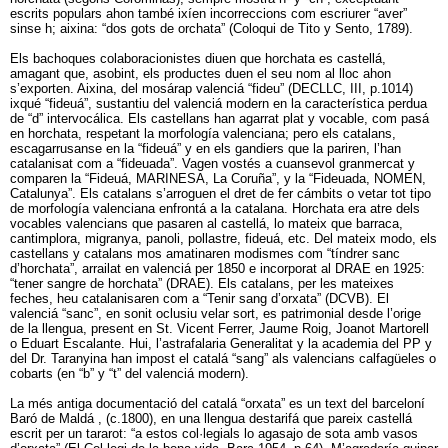
escrits populars ahon també ixíen incorreccions com escriurer “aver”
sinse h; aixina: “dos gots de orchata” (Coloqui de Tito y Sento, 1789).
Els bachoques colaboracionistes diuen que horchata es castellá,
amagant que, asobint, els productes duen el seu nom al lloc ahon
s’exporten. Aixina, del mosárap valenciá “fideu” (DECLLC, III, p.1014)
ixqué “fideuá”, sustantiu del valenciá modern en la característica perdua
de “d” intervocálica. Els castellans han agarrat plat y vocable, com pasá
en horchata, respetant la morfología valenciana; pero els catalans,
escagarrusanse en la “fideuá” y en els gandiers que la pariren, l’han
catalanisat com a “fideuada”. Vagen vostés a cuansevol granmercat y
comparen la “Fideuá, MARINESA, La Coruña”, y la “Fideuada, NOMEN,
Catalunya”. Els catalans s’arroguen el dret de fer cámbits o vetar tot tipo
de morfología valenciana enfrontá a la catalana. Horchata era atre dels
vocables valencians que pasaren al castellá, lo mateix que barraca,
cantimplora, migranya, panoli, pollastre, fideuá, etc. Del mateix modo, els
castellans y catalans mos amatinaren modismes com “tíndrer sanc
d’horchata”, arrailat en valenciá per 1850 e incorporat al DRAE en 1925:
“tener sangre de horchata” (DRAE). Els catalans, per les mateixes
feches, heu catalanisaren com a “Tenir sang d’orxata” (DCVB). El
valenciá “sanc”, en sonit oclusiu velar sort, es patrimonial desde l’orige
de la llengua, present en St. Vicent Ferrer, Jaume Roig, Joanot Martorell
o Eduart Escalante. Hui, l’astrafalaria Generalitat y la academia del PP y
del Dr. Taranyina han impost el catalá “sang” als valencians calfagüeles o
cobarts (en “b” y “t” del valenciá modern).
La més antiga documentació del catalá “orxata” es un text del barceloní
Baró de Maldá , (c.1800), en una llengua destarifá que pareix castellá
escrit per un tararot: “a estos col·legials lo agasajo de sota amb vasos