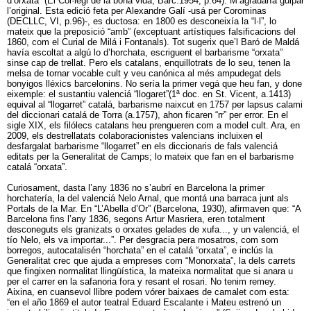
d’orxata” (El Col·legi de la bona vida, Barc.1954, p.64). M’agradaría guipar
l’original. Esta edició feta per Alexandre Galí -usá per Corominas
(DECLLC, VI, p.96)-, es ductosa: en 1800 es desconeixía la “l·l”, lo
mateix que la preposició “amb” (exceptuant artístiques falsificacions del
1860, com el Curial de Milá i Fontanals). Tot sugerix que’l Baró de Maldá
havía escoltat a algú lo d’horchata, escriguent el barbarisme “orxata”
sinse cap de trellat. Pero els catalans, enquillotrats de lo seu, tenen la
melsa de tornar vocable cult y veu canónica al més ampudegat dels
bonyigos lléxics barcelonins. No sería la primer vegá que heu fan, y done
eixemple: el sustantiu valenciá “llogaret”(1ª doc. en St. Vicent, a.1413)
equival al “llogarret” catalá, barbarisme naixcut en 1757 per lapsus calami
del diccionari catalá de Torra (a.1757), ahon ficaren “rr” per error. En el
sigle XIX, els filólecs catalans heu prengueren com a model cult. Ara, en
2009, els destrellatats colaboracionistes valencians incluixen el
desfargalat barbarisme “llogarret” en els diccionaris de fals valenciá
editats per la Generalitat de Camps; lo mateix que fan en el barbarisme
catalá “orxata”.
Curiosament, dasta l’any 1836 no s’aubrí en Barcelona la primer
horchatería, la del valenciá Nelo Arnal, que montá una barraca junt als
Portals de la Mar. En “L’Abella d’Or” (Barcelona, 1930), afirmaven que: “A
Barcelona fins l’any 1836, segons Artur Masriera, eren totalment
desconeguts els granizats o orxates gelades de xufa..., y un valenciá, el
tío Nelo, els va importar...”. Per desgracia pera mosatros, com som
borregos, autocatalisén “horchata” en el catalá “orxata”, e inclús la
Generalitat crec que ajuda a empreses com “Monorxata”, la dels carrets
que fingixen normalitat llingüística, la mateixa normalitat que si anara u
per el carrer en la safanoria fora y resant el rosari. No tenim remey.
Aixina, en cuansevol llibre podem vórer baixaes de camalet com esta:
“en el año 1869 el autor teatral Eduard Escalante i Mateu estrenó un