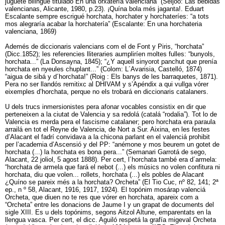
juguete bilingüe titulado En una orxatería valenciana” (Seijoo: Las bebidas
valencianas, Alicante, 1980, p.23). ¡Quína bola més jaganta!. Eduart
Escalante sempre escrigué horchata, horchater y horchateríes: “a tots
mos alegraría acabar la horchatería” (Escalante: En una horchateria
valenciana, 1869)
Ademés de diccionaris valencians com el de Font y Piris, “horchata”
(Dicc.1852); les referencies lliteraries aumpliríen moltes fulles: “bunyols,
horchata...” (La Donsayna, 1845); “¿Y aquell sinyorot panchut que prenía
horchata en nyeules chuplant...” (Colom: L´Avarisia, Castelló, 1874)
“aigua de sibá y d´horchata!” (Roig : Els banys de les barraquetes, 1871).
Pera no ser llandós remitixc al DHIVAM y s’Apéndix a qui vullga vórer
eixemples d’horchata, perque no els trobará en diccionaris catalaners.
U dels trucs inmersionistes pera afonar vocables consistix en dir que
perteneixen a la ciutat de Valencia y sa redolá (catalá “rodalia”). Tot lo de
Valencia es merda pera el fascisme catalaner; pero horchata era paraula
arrailá en tot el Reyne de Valencia, de Nort a Sur. Aixina, en les festes
d’Alacant el fadrí convidava a la chicona parlant en el valenciá prohibit
per l’academia d’Ascensió y del PP: “anémone y mos beurem un gotet de
horchata (...) la horchata es bona pera...” (Semanari Garrotá de sego,
Alacant, 22 joliol, 5 agost 1888). Per cert, l´horchata també era d´armela:
“horchata de armela que fará el nebot (...) els músics no volen confitura ni
horchata, diu que volen... rollets, horchata (...) els pobles de Alacant
¿Quíno se pareix més a la horchata? Orcheta” (El Tio Cuc, nº 82, 141; 2ª
ep., n º 58, Alacant, 1916, 1917, 1924). El topónim mosárap valenciá
Orcheta, que diuen no te res que vórer en horchata, apareix com a
“Orcheta” entre les donacions de Jaume I y un grapat de documents del
sigle XIII. Es u dels topónims, segons Aitzol Altune, emparentats en la
llengua vasca. Per cert, el dicc. Aguiló respetá la grafía migeval Orcheta