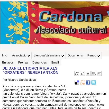
Inici
Associacio
Llengua Valenciana
Documents
Renou
Enllaços
Prensa
Denuncies
Email
DE DANIEL L’HORCHATER ALS
“ORXATERS” NEREA I ANTXÓN
Per Ricardo García Moya
Als chicons que manyoflen Suc de Lluna S.L.
(Monorxata), els diuen Nerea y Antxón; noms
tan valencians com la morfología “orxata”. L’any pasat ya arreplegaren un
prémit en el Palau Sent Jordi de Barcelona, ¡norabona y dinés!. Yo
comprenc que véndrer horchata en Barcelona es l’ansómit d’Antxón y
Nerea; pero, de veres... ¡quín asmusament de neurones em donen eixos
carrets plastificats que ixen per Falles, tots iguals de falsos, coents y,