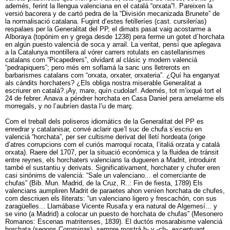
ademés, ferint la llengua valenciana en el catalá “orxata”!. Pareixen la
versió bacorera y de cartó pedra de la “División mecanizada Brunete” de
la normalisació catalana. Fugint d’estes fetilleríes (cast. cursilerías)
respalaes per la Generalitat del PP, el dimats pasat vaig acostarme a
Alboraya (topónim en y grega desde 1238) pera ferme un gotet d´horchata
en algún puesto valenciá de soca y arrail. La veritat, pensí que aplegava
a la Catalunya montillera al vórer carrers rotulats en castellanismes
catalans com “Picapedrers”, olvidant al clásic y modern valenciá
“pedrapiquers”; pero més em soflamá la sanc uns lletrerots en
barbarismes catalans com “orxata, orxater, orxateria”. ¿Quí ha enganyat
als cándits horchaters? ¿Els obliga nostra miserable Generalitat a
escriurer en catalá?.¡Ay, mare, quín cudolar!. Ademés, tot m’ixqué tort el
24 de febrer. Anava a péndrer horchata en Casa Daniel pera amelarme els
morregals, y no l’aubríen dasta l’u de març.
Com el treball dels poliseros idiomátics de la Generalitat del PP es
enredrar y catalanisar, convé aclarir que’l suc de chufa s’escriu en
valenciá “horchata”, per ser cultisme derivat del lletí hordeata (orige
d’atres corrupcions com el curiós marroquí rocata, l’italiá orzata y catalá
orxata). Raere del 1707, per la situació económica y la fluidea de tránsit
entre reynes, els horchaters valencians la dugueren a Madrit, introduint
també el sustantiu y derivats. Significativament, horchater y chufer eren
casi sinónims de valenciá: “Sale un valenciano... el comerciante de
chufas” (Bib. Mun. Madrid, de la Cruz, R..: Fin de fiesta, 1789) Els
valencians aumpliren Madrit de paraetes ahon veníen horchata de chufes,
com descriuen els lliterats: “un valenciano ligero y frescachón, con sus
zaragüelles... Llamábase Vicente Rusafa y era natural de Algemesí... y
se vino (a Madrid) a colocar un puesto de horchata de chufas” (Mesonero
Romanos: Escenas matritenses, 1839). El ductós mosarabisme valenciá
horchata (segons Corominas), sempre mostrá h- y -ch-, exceptuant