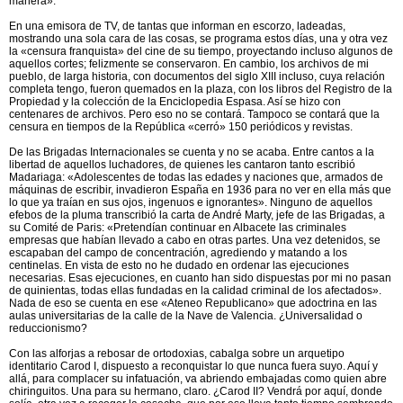
manera».
En una emisora de TV, de tantas que informan en escorzo, ladeadas,
mostrando una sola cara de las cosas, se programa estos días, una y otra vez
la «censura franquista» del cine de su tiempo, proyectando incluso algunos de
aquellos cortes; felizmente se conservaron. En cambio, los archivos de mi
pueblo, de larga historia, con documentos del siglo XIII incluso, cuya relación
completa tengo, fueron quemados en la plaza, con los libros del Registro de la
Propiedad y la colección de la Enciclopedia Espasa. Así se hizo con
centenares de archivos. Pero eso no se contará. Tampoco se contará que la
censura en tiempos de la República «cerró» 150 periódicos y revistas.
De las Brigadas Internacionales se cuenta y no se acaba. Entre cantos a la
libertad de aquellos luchadores, de quienes les cantaron tanto escribió
Madariaga: «Adolescentes de todas las edades y naciones que, armados de
máquinas de escribir, invadieron España en 1936 para no ver en ella más que
lo que ya traían en sus ojos, ingenuos e ignorantes». Ninguno de aquellos
efebos de la pluma transcribió la carta de André Marty, jefe de las Brigadas, a
su Comité de Paris: «Pretendían continuar en Albacete las criminales
empresas que habían llevado a cabo en otras partes. Una vez detenidos, se
escapaban del campo de concentración, agrediendo y matando a los
centinelas. En vista de esto no he dudado en ordenar las ejecuciones
necesarias. Esas ejecuciones, en cuanto han sido dispuestas por mi no pasan
de quinientas, todas ellas fundadas en la calidad criminal de los afectados».
Nada de eso se cuenta en ese «Ateneo Republicano» que adoctrina en las
aulas universitarias de la calle de la Nave de Valencia. ¿Universalidad o
reduccionismo?
Con las alforjas a rebosar de ortodoxias, cabalga sobre un arquetipo
identitario Carod I, dispuesto a reconquistar lo que nunca fuera suyo. Aquí y
allá, para complacer su infatuación, va abriendo embajadas como quien abre
chiringuitos. Una para su hermano, claro. ¿Carod II? Vendrá por aquí, donde