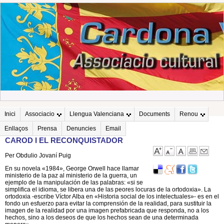
Inici
Associacio
Llengua Valenciana
Documents
Renou
Enllaços
Prensa
Denuncies
Email
CAROD I EL RECONQUISTADOR
Per Obdulio Jovaní Puig
En su novela «1984», George Orwell hace llamar
ministerio de la paz al ministerio de la guerra, un
ejemplo de la manipulación de las palabras: «si se
simplifica el idioma, se libera una de las peores locuras de la ortodoxia». La
ortodoxia -escribe Víctor Alba en «Historia social de los intelectuales»- es en el
fondo un esfuerzo para evitar la comprensión de la realidad, para sustituir la
imagen de la realidad por una imagen prefabricada que responda, no a los
hechos, sino a los deseos de que los hechos sean de una determinada