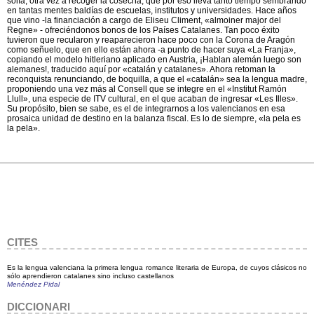
solía, otra vez a recoger la cosecha, que por eso lleva tanto tiempo sembrando
en tantas mentes baldías de escuelas, institutos y universidades. Hace años
que vino -la financiación a cargo de Eliseu Climent, «almoiner major del
Regne» - ofreciéndonos bonos de los Países Catalanes. Tan poco éxito
tuvieron que recularon y reaparecieron hace poco con la Corona de Aragón
como señuelo, que en ello están ahora -a punto de hacer suya «La Franja»,
copiando el modelo hitleriano aplicado en Austria, ¡Hablan alemán luego son
alemanes!, traducido aquí por «catalán y catalanes». Ahora retoman la
reconquista renunciando, de boquilla, a que el «catalán» sea la lengua madre,
proponiendo una vez más al Consell que se integre en el «Institut Ramón
Llull», una especie de ITV cultural, en el que acaban de ingresar «Les Illes».
Su propósito, bien se sabe, es el de integrarnos a los valencianos en esa
prosaica unidad de destino en la balanza fiscal. Es lo de siempre, «la pela es
la pela».
CITES
Es la lengua valenciana la primera lengua romance literaria de Europa, de cuyos clásicos no
sólo aprendieron catalanes sino incluso castellanos
Menéndez Pidal
DICCIONARI