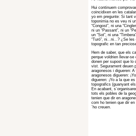
Hui continuem comprovant
coincidixen en les catala
yo em pregunte: Si tant 
toponimia no es veu ni un 
“Congost”, ni una “Cingler
ni un “Passant”, ni un “Pe
un “Sot”, ni una “Timbera”
“Turó”, ni...ni...? ¿Se 
topografic en tan precio
Hem de saber, que els ca
perque voldrien llevar-se
donen per supost que lo 
vist. Segurament deuen pe
aragonesos i digueren: A 
aragonesos digueren: ¡Yo 
digueren: ¡Yo a la que es
topografics (guanyant els
En acabant, s´organisare
tots els pobles de la geo
tenien que dir en aragone
com ho tenien que dir en 
´ho creuen.