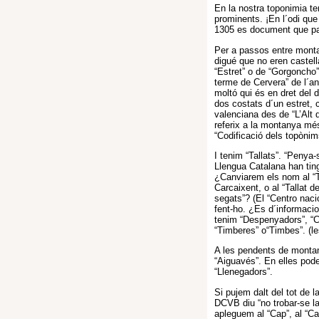
En la nostra toponimia te
prominents. ¡En l´odi que
1305 es document que parl
Per a passos entre monta
digué que no eren castell
“Estret” o de “Gorgoncho”
terme de Cervera” de l´an
moltó qui és en dret del d
dos costats d´un estret, c
valenciana des de “L’Alt 
referix a la montanya mé
“Codificació dels topònims
I tenim “Tallats”. “Penya
Llengua Catalana han tin
¿Canviarem els nom al “T
Carcaixent, o al “Tallat de
segats”? (El “Centro naci
fent-ho. ¿Es d´informacio 
tenim “Despenyadors”, “Ci
“Timberes” o“Timbes”. (le
A les pendents de monta
“Aiguavés”. En elles pode
“Llenegadors”.
Si pujem dalt del tot de 
DCVB diu “no trobar-se l
apleguem al “Cap”, al “Cap