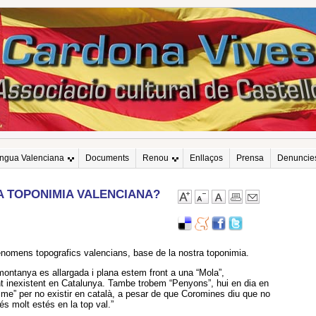
engua Valenciana
Documents
Renou
Enllaços
Prensa
Denuncie
A TOPONIMIA VALENCIANA?
enomens topografics valencians, base de la nostra toponimia.
 montanya es allargada i plana estem front a una “Mola”,
 inexistent en Catalunya. Tambe trobem “Penyons”, hui en dia en
sme” per no existir en català, a pesar de que Coromines diu que no
és molt estés en la top val.”