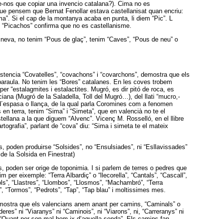
e-nos que copiar una invencio catalana?). Cima no es
que pensem que Bernat Fenollar estava castellanisat quan encriu:
ima”. Si el cap de la montanya acaba en punta, li diem “Pic”. L
i “Picachos” confirma que no es castellanisme.
 neva, no tenim “Pous de glaç”, tenim “Caves”, “Pous de neu” o
stencia “Covatelles”, “covachons” i “covarchons”, demostra que els
paraula. No tenim les “Bores” catalanes. En les coves trobem
per “estalagmites i estalactites. Mugró, es dir pitó de roca, es
iana (Mugró de la Saladella, Toll del Mugró…), del llati “mucro,-
a d´espasa o llança, de la qual parla Coromines com a fenomen
 en terra, tenim “Sima” i “Simeta”, que en valencià no te el
stellana a la que diguem “Alvenc”. Vicenç M. Rosselló, en el llibre
rtografia”, parlant de “cova” diu: “Sima i simeta te el mateix
, poden produirse “Solsides”, no “Ensulsiades”, ni “Esllavissades”
de la Solsida en Finestrat)
, poden ser orige de toponimia. I si parlem de terres o pedres que
m per eixemple: “Terra Albardiç” o “llecorella”, “Cantals”, “Cascall”,
s”, “Llastres”, “Llombos”, “Llosmos”, “Machambró”, “Terra
, “Tormos”, “Pedrots”, “Tap”, “Tap blau” i moltissimes mes.
mostra que els valencians anem anant per camins, “Caminals” o
res” ni “Viaranys” ni “Caminois”, ni “Viarons”, ni, “Carreranys” ni
 “Quant per son mal hom ix d’aquella senda”. Els camins fan