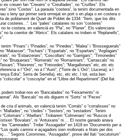
si es creuen fan “Creuers” o “Creullades”, no “Cruïlles”. Els
res” sino “Costes”. La paraula “costera”, la tenim documentada en
.nau o leny qui primer serà ormejat en port o en plaja o en costera o
carta de poblament de Quart de Poblet de 1334: “Item, que los dits
urar costeres...”. Les “pales” catalanes no son “costeres”
 no te costera, en valencià es “Pla”, no “Planer”. Els valencians
” no la coentor de “Abrics”. Els catalans no troben ni “Replanells”,
s”.
 tenim “Pinars” i “Pinades”, no “Pinedes”; “Malea” i “Brosseguerals”
no “Matasser”; “Tochars” i “Espartals”, no “Espartars”; “Argilagars”
erals”, no “Esbarzerars”; “Coscollars” no “Garrigars”; “Timonedes”
rs” no “Bruquerars”; “Romerals” no “Romaninars”; “Carrascals” no
“Teixars”; “Fleixeres”, no “Freixedes”; “Margallonars” etc, etc etc
erencia a l´“Oró”, no a l´“Auró”, (“Torre de L´Oró”; Llucena); a l
Penya Edra”; Serra de Serrella), etc, etc etc. I tot, esta ben
colscolar” o “coscoylar” en el “Llibre del Repartiment” (Del llat.
 podem trobar-nos en “Bancalades” no “Feixaments” ni
onat”. Als “Bancals” no els diguem ni “Sorts” ni “Peces”
de cria d´animals, en valencià tenim “Corrals” o “corralisses” no
im “Mallades”, no “cledes” i “Sesters”, no “sestadors”. Tenim
no “Colomars” i “Abellars”. Trobarem “Colmenars” no “Ruscos d
istixen “Bovalars”, ni “Antuixans” ni.... El nostre ganado anava
r les “Carrerades”. Trobe “Assagador” en 1419 en “Documents per a
: “Los quals camins e açagadors sien mollonats e fitats per dos
....” Segons Coromines, “Assagador”, prove del llatí “secutorium”
a mossarap.