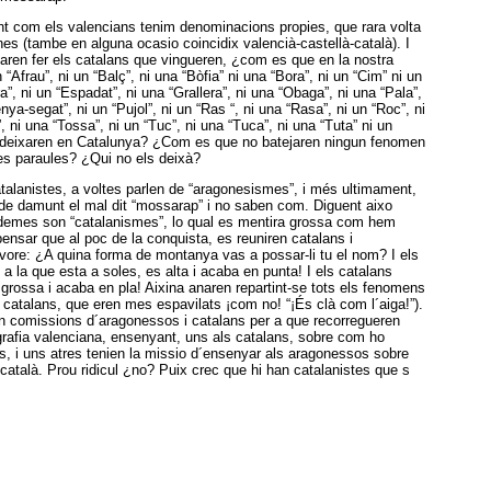
 com els valencians tenim denominacions propies, que rara volta
nes (tambe en alguna ocasio coincidix valencià-castellà-català). I
varen fer els catalans que vingueren, ¿com es que en la nostra
“Afrau”, ni un “Balç”, ni una “Bòfia” ni una “Bora”, ni un “Cim” ni un
a”, ni un “Espadat”, ni una “Grallera”, ni una “Obaga”, ni una “Pala”,
nya-segat”, ni un “Pujol”, ni un “Ras “, ni una “Rasa”, ni un “Roc”, ni
, ni una “Tossa”, ni un “Tuc”, ni una “Tuca”, ni una “Tuta” ni un
les deixaren en Catalunya? ¿Com es que no batejaren ningun fenomen
ses paraules? ¿Qui no els deixà?
talanistes, a voltes parlen de “aragonesismes”, i més ultimament,
 de damunt el mal dit “mossarap” i no saben com. Diguent aixo
demes son “catalanismes”, lo qual es mentira grossa com hem
nsar que al poc de la conquista, es reuniren catalans i
vore: ¿A quina forma de montanya vas a possar-li tu el nom? I els
a la que esta a soles, es alta i acaba en punta! I els catalans
 grossa i acaba en pla! Aixina anaren repartint-se tots els fenomens
 catalans, que eren mes espavilats ¡com no! “¡És clà com l´aiga!”).
n comissions d´aragonessos i catalans per a que recorregueren
grafia valenciana, ensenyant, uns als catalans, sobre com ho
s, i uns atres tenien la missio d´ensenyar als aragonessos sobre
català. Prou ridicul ¿no? Puix crec que hi han catalanistes que s