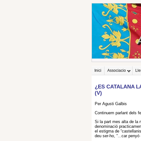
Inici
Associacio
Ll
¿ES CATALANA L
(V)
Per Agusti Galbis
Continuem parlant dels f
Si la part mes alta de la
denominació practicament
el estigma de “castellani
deu ser-ho, “...car penyó 