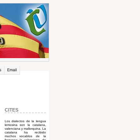
s
Email
CITES
Los dialectos de la lengua
lemosina son la catalana,
valenciana y mallorquina. La
catalana ha recibido
muchos vocablos de la
francesa; la valenciana, de