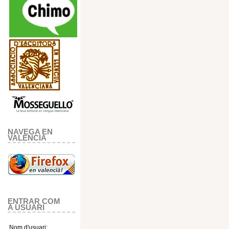
NAVEGA EN
VALENCIA
ENTRAR COM
A USUARI
Nom d'usuari: