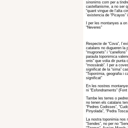
sinonims com per a tindr
castellanisme, a no ser 
“quant vingue de l’alta c
´existencia de “Picayos” 
I per les montanyes a on
“Neveres”
Respecte de “Cova”, l´exi
catalans no dugueren la 
“mugronets” i “canellons” 
paraula toponimica valenc
onis” que volia dir punt
“mossàrab”. I per a coves
significat de la “sima” ca
“Toponímia, geografia i ca
significat”
En les nostres montanyes
ni “Esfondraments” (Font 
Tambe les terres o pedres
no tenen els catalans teni
“Pedres Codisses”, “Cudol
Pinyolada”, “Pedra Tosca”
La nostra toponimia nos 
“Sendes”, no per no “Sende
“Tiranys”. Ausias March: