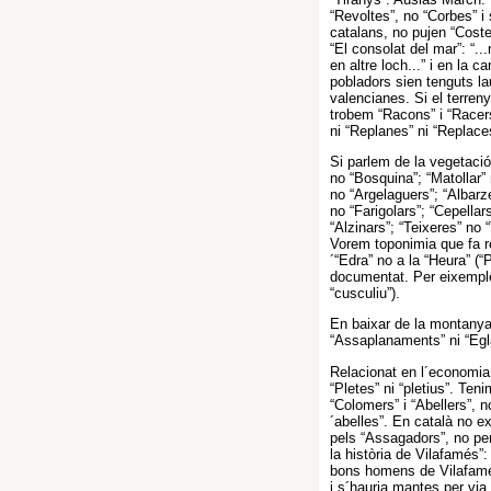
“Revoltes”, no “Corbes” i 
catalans, no pujen “Coste
“El consolat del mar”: “..
en altre loch...” i en la 
pobladors sien tenguts la
valencianes. Si el terreny
trobem “Racons” i “Racers
ni “Replanes” ni “Replace
Si parlem de la vegetació
no “Bosquina”; “Matollar” 
no “Argelaguers”; “Albarz
no “Farigolars”; “Cepella
“Alzinars”; “Teixeres” no 
Vorem toponimia que fa ref
´“Edra” no a la “Heura” (“
documentat. Per eixemple “
“cusculiu”).
En baixar de la montanya
“Assaplanaments” ni “Egla
Relacionat en l´economia 
“Pletes” ni “pletius”. Ten
“Colomers” i “Abellers”, 
´abelles”. En català no ex
pels “Assagadors”, no pe
la història de Vilafamés”
bons homens de Vilafameç
i s´hauria mantes per vi