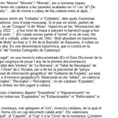
nim “Morros” “Morrets” i “Morrals”, per a nomenar roques
 tenen els catalans a les paraules acabades en “o” i en “al”! De
a “… del dit morral o cabeç de fita coberta entro al aljub...”
nyes tenim els “Collados” o “Colladets”, dels quals Corominas
anisme, sino d´orige mossarap. Si el pas es estret, parlem de
, no de “Congost” ni de “Afrau”. Vejam-ho en les “Afrontacions del
y 1322: “...a hun stret de roqua e passant lo barranch puga a hun
it stret...”. (En català nomes parlen d´“estret” si es de mar). Als
oll o collado, solen estar els “Alts”. Molt abundant en toponimia
de Mola” en Ares a “L´Alt de la Barcella” en Banyeres. A voltes es
s alta. Es una denominació toponímica, que ni consta en la
” del “Institut Cartografic de Catalunya”.
-segat”, es una invencio indocumentada (En el Gran Diccionari de la
gut vergonya de posar l´any de la primera documentacio)
allat dels Venters” de “La Romana”, al “Tallat de Navargues” de
 l´Ainer” de L´Atzubia, per a dir-los la preciositat de “penya-
onal de información geográfica” del “Gobierno de España”, ya esta
o d´invencio geografica?). Relacionat en els “tallats”, en valencià
ngles”, “Recingles” i “Recinglons”, no els catalans “Espadats”,
s timbes les fem jugant a cartes)
nyes o barrancs diguem “Sospalmes” o “Aiguavessants” no
m trobar-nos “Esgoladors” no “Esllavissadors” ni “Relliscadors” ni
la montanya, mai apleguem al “cim”, invencio catalana, de la qual el
a forma cim en cap document català antic”. Els valencians
oll”, al “Capsilló”, al “Cop” o a la “Cima” de la montanya. (¿tindrem