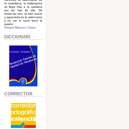
la castellana; la mallorquina
se llega más a la catalana
por ser hija de ella. De
todas las tres, la más suave
y agraciada es la valenciana
y no me lo hace decir la
pasión
Gregori Mayans i Ciscar
DICCIONARI
CORRECTOR