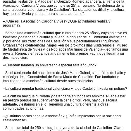
pasadas fiestas de la Magdalena, Gonzalo Romero abandera, al frente de la
Asociación Cardona Vives, que cumple su 25° aniversario, "la defensa de la
cultura popular valenciana y de Castellón". "La situación es difícil y la cultura
hay que cultivarla y trabajar para sacarla adelante".
--¿Qué es la Asociación Cardona Vives? ¿Qué actividades realiza y
programa?
--Somos una asociación cultural que cumple ahora 25 años y cuyo objetivo es
fomentar y defender la cultura y la lengua popular de la Comunitat Valenciana
y, por ende, las tradiciones de Castellón y sus peculiaridades lingüísticas.
Organizamos conferencias, viajes --en los próximos días visitaremos el Museo
de Medallística de Nules y los Poblados Marítimos de Valencia--, editamos una
revista, Renou, y entregamos anualmente los premios Fadrí, que llegan a su
décima edición.
--Celebran también un aniversario especial este año, ¿no?
--Sí, el centenario del nacimiento de José María Guinot, catedrático de Latín y
canónigo de la Concatedral de Santa María de Castellón. Fue fundador e
impulsor de la asociación cultural desde nuestros inicios.
--La cultura popular tradicional valenciana y la de Castellón, ¿está en peligro?
--La cultura hay que cultivarla y defenderla en todos los ámbitos. Puede estar
en peligro porque su supervivencia la tiene difícil. Pero, hay que sacarla
adelante, y estamos en ello. Tenemos una cultura diferente a otras
comunidades autónomas.
--¿Cuántos socios tiene la asociación? ¿Están implicados con la sociedad
castellonense?
--Somos un total de 250 socios, la mayoría de la ciudad de Castellón. Claro