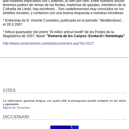
que estamos implicados con Castellón, al cien por cien. Entre nuestros socios
tenemos padres de reinas de las fiestas, madrinas de gayatas, miembros de la
Cofradía de Lledó, hay escritores... Son castellonenses muy conocidos en los
ámbitos sociales, y contamos con una buena respuesta a nuestras iniciativas.
* Entrevista de D. Vicente Cornelles, publicada en el periodic ´Mediterráneo´,
el 28.3.2007.
* Articul guanyador del premi "Al millor articul inedit" de les Festes de la
Magdalena de 2007, titulat:
"Romeria de les Canyes: Evolució i Simbologia"
http://www.cardonavives.com/artdocumentos.asp?id=2027
CITES
La valenciana, graciosa lengua, con quien sólo la portuguesa puede competir en ser dulce
y agradable.
Miguel de Cervantes
DICCIONARI