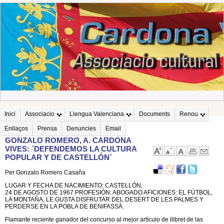
Inici
Associacio
Llengua Valenciana
Documents
Renou
Enllaços
Prensa
Denuncies
Email
GONZALO ROMERO, A. CARDONA
VIVES: ´DEFENDEMOS LA CULTURA
POPULAR Y DE CASTELLÓN´
Per Gonzalo Romero Casaña
LUGAR Y FECHA DE NACIMIENTO: CASTELLÓN,
24 DE AGOSTO DE 1967 PROFESIÓN: ABOGADO AFICIONES: EL FÚTBOL,
LA MONTAÑA, LE GUSTA DISFRUTAR DEL DESERT DE LES PALMES Y
PERDERSE EN LA POBLA DE BENIFASSÀ.
Flamante reciente ganador del concurso al mejor artículo de llibret de las