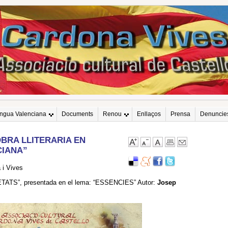
engua Valenciana
Documents
Renou
Enllaços
Prensa
Denuncie
OBRA LLITERARIA EN
CIANA”
 i Vives
ETATS”, presentada en el lema: “ESSENCIES” Autor:
Josep