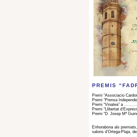
PREMIS “FAD
Premi “Associacio Car
Premi “Prensa Indepe
Premi “Vinatea” a
Premi “Llibertat d’Ex
Premi “D. Josep Mª Guino
Enhorabona als premiats, 
salons d’Ortega-Plaja, d