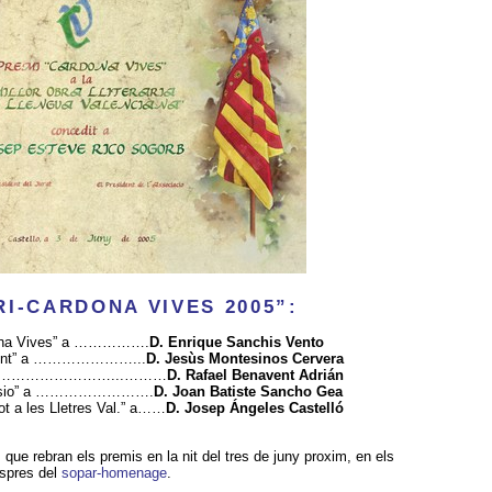
RI-CARDONA VIVES 2005”:
dona Vives” a …………….
D. Enrique Sanchis Vento
ndent” a …………………...
D. Jesùs Montesinos Cervera
 ……………………………...………
D. Rafael Benavent Adrián
pressio” a …………………….
D. Joan Batiste Sancho Gea
t a les Lletres Val.” a……
D. Josep Ángeles Castelló
que rebran els premis en la nit del tres de juny proxim, en els
espres del
sopar-homenage
.