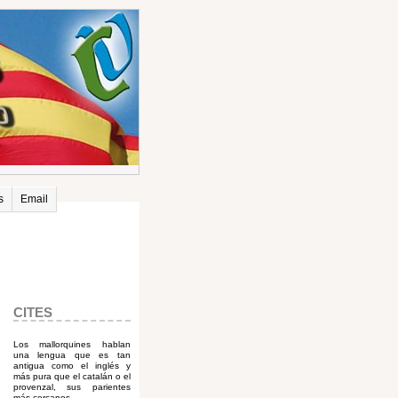
s
Email
CITES
Los mallorquines hablan
una lengua que es tan
antigua como el inglés y
más pura que el catalán o el
provenzal, sus parientes
más cercanos.