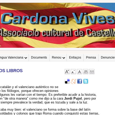
engua Valenciana
Documents
Renou
Enllaços
Prensa
Denuncie
OS LIBROS
catalán y el valenciano auténtico no se
e los filólogos, porque ofrecen opiniones
gunos les varían con el tiempo. Es preferible acudir a la historia,
n "de otra manera" como me dijo a la cara
Jordi Pujol
, pero por
 siempre prevalece la verdad, que es tozuda y sale a la luz.
caba muy bien: el valenciano se forma sobre la base del latín
 soldados y colonos que trajo Roma cuando conquistó estas tierras,