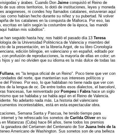
, visigodas y árabes. Cuando Don
Jaime
conquistó el Reino de
lo de sus otros territorios, lo dotó de instituciones, leyes y moneda
les aragoneses, ni condes hoy llamados catalanes, estuvieran aquí
ias como habían hecho durante su niñez y su pubertad. Ni volver
rapiña de los catalanes en la conquista de Mallorca. Por eso, las
, escritas en latín según la costumbre de la época, las mandó
aquí hablan mis súbditos".
que han seguido hasta hoy, nos habló el pasado día 13
Teresa
ilología de la Universidad Politécnica de Valencia y miembro del
cto de la presentación, en la librería Argot, de su libro
Cronología
lenciana
, edición bilingüe, en valenciano y en español, editado por
, con profusión de reproducciones, la mayoría de ellas en color; un
os hijos y así no olviden que su idioma es la más dulce de todas las
Fullana
, es "la lengua oficial de un Reino". Poco tiene que ver con
 condados del norte, que mantenían sus intereses políticos y
arte del Pirineo. Por eso, lo que hablaban no tiene nada que ver con
ctos de la lengua de oc. De entre todos esos dialectos, el barceloní,
bras francesas, fue reinventado por
Pompeu i Fabra
hace un siglo
o mismo que se hablaba y se habla aquí en el Reino de Valencia.
idente. No adelanto nada más. La historia del valenciano
ocumentos incontestables, está en esta espectacular obra.
acaciones, Semana Santa y Pascua, he tenido tiempo para
n internet y he refrescado los sonetos de
Carilda Oliver
en su
a en Matanzas (Cuba) hace 84 años, tiene todos los premios
ue la ganadora del Certamen del Centenario de Sor
Juana Inés de la
 Ateneo Americano de Washington. Sus sonetos son de una belleza