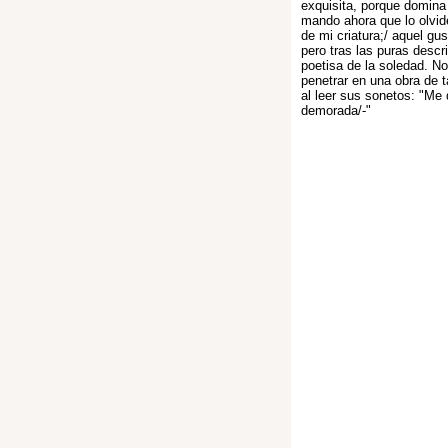
exquisita, porque domina 
mando ahora que lo olvide
de mi criatura;/ aquel gus
pero tras las puras desc
poetisa de la soledad. N
penetrar en una obra de t
al leer sus sonetos: "Me
demorada/-"