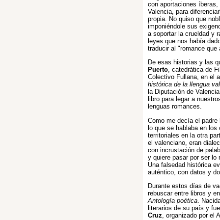
con aportaciones íberas
Valencia, para diferenciar
propia. No quiso que nob
imponiéndole sus exigenc
a soportar la crueldad y 
leyes que nos había dado
traducir al "romance que 
De esas historias y las 
Puerto
, catedrática de F
Colectivo Fullana, en el a
histórica de la llengua va
la Diputación de Valencia
libro para legar a nuestr
lenguas romances.
Como me decía el padre
lo que se hablaba en los
territoriales en la otra p
el valenciano, eran diale
con incrustación de pala
y quiere pasar por ser l
Una falsedad histórica ev
auténtico, con datos y d
Durante estos días de v
rebuscar entre libros y e
Antología poética
. Nacid
literarios de su país y f
Cruz
, organizado por el