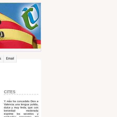
s
Email
CITES
Y más ha concedido Dios a
Valencia una lengua polida,
dulce y muy linda, que con
brevedad moderada
exprime los secretos y
profundos conceptos del