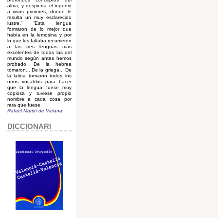
alma, y despierta el ingenio
a vivos primores, donde le
resulta un muy esclarecido
lustre.” “Esta lengua
formaron de lo mejor que
había en la lemosina y por
lo que les faltaba recurrieron
a las tres lenguas más
excelentes de todas las del
mundo según antes hemos
probado. De la hebrea
tomaron... De la griega... De
la latina tomaron todos los
otros vocablos para hacer
que la lengua fuese muy
copiosa y tuviese propio
nombre a cada cosa por
rara que fuese.
Rafael Martin de Viciana
DICCIONARI