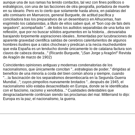
aunque una de sus ramas ha tenido contactos, tal vez con fines políticos o
estratégicos, con una de las facciones de otra geografía, portadora de muerte
en su ideario. Pero es lo cierto que solamente hasta ahora, en palabras del
alto comisario en Marruecos, general Burguete, de actitud pacífica y
conciliadora tras los preparativos de un desembarco en Alhucemas, han
esgrimido los catalanistas, a título de ellos saben qué, el "bon cop de fals dels
segadors", acompañado "...de todos los aullidos separatistas de una turba sin
reflexión, que por no buscar sólidos argumentos en la historia....desvariaba
barajando torpemente aspiraciones ideales...fomentadas por lucubraciones de
aparente gravedad científica salidas de cerebros calenturientos de algunos
hombres ilustres que a ratos chochean y predican a la necia muchedumbre
que esta España es un tenducho donde únicamente lo de catalana factura son
clavos de cabeza dorada..." (Ricardo Burguete, "¡San Jorge y Aragón!" Revista
de Aragón de marzo de 1902)
Coincidentes opiniones antiguas y modernas condenatorias de los
nacionalismos, que únicamente concitan "...estrategias de poder.." dirigidas al
beneficio de una minoría a costa del bien común ahora y siempre, cuando
"....la fascinación de los separatismos desembocaría en la Segunda Guerra
Mundial..."; cuyos pimpollos nuevamente brotados "...después de 1945, el
nacionalismo sólo estaba desacreditado en Europa, donde se le identificaba
con el fascismo, racismo y xenofobia..." Cualidades detestables que
desgraciadamente continúan siendo las proclamas del mal. Mitterrand lo dijo:
Europa es la paz, el nacionalismo, la guerra.