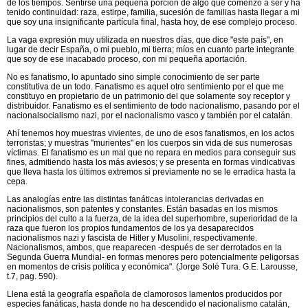
de los tiempos. Sentirse una pequeña porción de algo que comenzó a ser y ha
tenido continuidad: raza, estirpe, familia, sucesión de familias hasta llegar a mi
que soy una insignificante partícula final, hasta hoy, de ese complejo proceso.
La vaga expresión muy utilizada en nuestros días, que dice "este país", en
lugar de decir España, o mi pueblo, mi tierra; míos en cuanto parte integrante
que soy de ese inacabado proceso, con mi pequeña aportación.
No es fanatismo, lo apuntado sino simple conocimiento de ser parte
constitutiva de un todo. Fanatismo es aquel otro sentimiento por el que me
constituyo en propietario de un patrimonio del que solamente soy receptor y
distribuidor. Fanatismo es el sentimiento de todo nacionalismo, pasando por el
nacionalsocialismo nazi, por el nacionalismo vasco y también por el catalán.
Ahí tenemos hoy muestras vivientes, de uno de esos fanatismos, en los actos
terroristas; y muestras "murientes" en los cuerpos sin vida de sus numerosas
víctimas. El fanatismo es un mal que no repara en medios para conseguir sus
fines, admitiendo hasta los más aviesos; y se presenta en formas vindicativas
que lleva hasta los últimos extremos si previamente no se le erradica hasta la
cepa.
Las analogías entre las distintas fanáticas intolerancias derivadas en
nacionalismos, son patentes y constantes. Están basadas en los mismos
principios del culto a la fuerza, de la idea del superhombre, superioridad de la
raza que fueron los propios fundamentos de los ya desaparecidos
nacionalismos nazi y fascista de Hitler y Musolini, respectivamente.
Nacionalismos, ambos, que reaparecen -después de ser derrotados en la
Segunda Guerra Mundial- en formas menores pero potencialmente peligorsas
en momentos de crisis política y económica". (Jorge Solé Tura. G.E. Larousse,
t.7, pag. 590).
Llena está la geografía española de clamorosos lamentos producidos por
especies fanáticas, hasta donde no ha descendido el nacionalismo catalán,