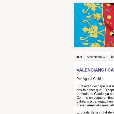
Inici
Associacio
Ll
VALENCIANS I CA
Per Agusti Galbis
El "Dietari del capellà d´
nos fa saber que: "Disapt
´armada de Catalunya en 
Com no en degueren tindr
catalans altra vegada en 
quins germanets mes refu
El Jurats de la ciutat de 