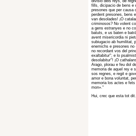
divisio dels reys, de reg
fills, dicipacio de bens e
presones que per causa d
perdent presones, bens e
van desolades! ¡O catala
criminosos? No volent co
a gens estranyes e no co
batuts, e us baten e batr
avent misericordia ni pie
subiugacio ab humilitat, 
enemichs e presones no c
no recordant vos del prin
exaltabitur"; e lo psalmi
desolabitur"! ¡O cathalan
Arago, plorau e feu dol d
memoria de aquel rey e 
sos regnes, e regit e gov
amor e bona voluntat, pe
memoria los actes e fets 
mon»."
Hui, crec que esta tot dit