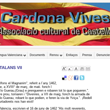
engua Valenciana
Documents
Renou
Enllaços
Prensa
Denuncie
TALANS VII
Alfons el Magnanim", referit a l´any 1462,
e, a XVIII° de març, de mati. fonch l
lo Guerau,(Grau) e prengueren e robaren tot lo que pogueren.".
e prou, tornaren i "Divenres, a VII de maig, fonch la armada de
lo Guerau, robant lo que podien, e feren la via de Yviça.". ¡Redell
rtadorets nos han eixit!
Valencia, escrivien el 16 de juny de 1462 “Als molt reverents,