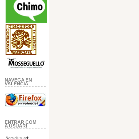
NAVEGA EN
VALENCIA
ENTRAR COM
A USUARI
Nom d'usuari: