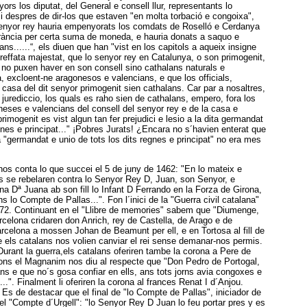
rs los diputat, del General e consell llur, representants lo
 i despres de dir-los que estaven "en molta torbació e congoixa",
senyor rey hauria empenyorats los comdats de Roselló e Cerdanya
 Frància per certa suma de moneda, e hauria donats a saquo e
ans......“, els diuen que han "vist en los capitols a aqueix insigne
 preffata majestat, que lo senyor rey en Catalunya, o son primogenit,
 no puxen haver en son consell sino cathalans naturals e
, excloent-ne aragonesos e valencians, e que los officials,
casa del dit senyor primogenit sien cathalans. Car par a nosaltres,
 jurediccio, los quals es raho sien de cathalans, empero, fora los
goneses e valencians del consell del senyor rey e de la casa e
 primogenit es vist algun tan fer prejudici e lesio a la dita germandat
egnes e principat..." ¡Pobres Jurats! ¿Encara no s´havien enterat que
la "germandat e unio de tots los dits regnes e principat" no era mes
nos conta lo que succei el 5 de juny de 1462: "En lo mateix e
ns se rebelaren contra lo Senyor Rey D, Juan, son Senyor, e
a Dª Juana ab son fill lo Infant D Ferrando en la Forza de Girona,
s lo Compte de Pallas...". Fon l´inici de la "Guerra civil catalana"
472. Continuant en el "Llibre de memories" sabem que "Diumenge,
celona cridaren don Anrich, rey de Castella, de Arago e de
rcelona a mossen Johan de Beamunt per ell, e en Tortosa al fill de
 els catalans nos volien canviar el rei sense demanar-nos permis.
. Durant la guerra,els catalans oferiren tambe la corona a Pere de
lfons el Magnanim nos diu al respecte que "Don Pedro de Portogal,
lans e que no´s gosa confiar en ells, ans tots jorns avia congoxes e
s...". Finalment li oferiren la corona al frances Renat I d´Anjou.
Es de destacar que el final de "lo Compte de Pallas", iniciador de
 del "Compte d´Urgell": "lo Senyor Rey D Juan lo feu portar pres y es