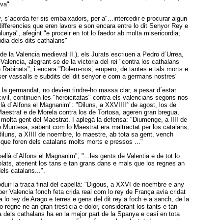
iva"
 s´acorda fer sis embaixadors, per a"...intercedir e procurar algun
ifferencies que eren lavors e son encara entre lo dit Senyor Rey e
lunya", afegint "e proceir en tot lo faedor ab molta misericordia;
idia dels dits cathalans"
 de la Valencia medieval II.), els Jurats escriuen a Pedro d´Urrea,
alencia, alegrant-se de la victoria del rei "contra los cathalans
de Rabinats", i encara "Dolem-nos, empero, de tantes e tals morts e
ser vassalls e subdits del dit senyor e com a germans nostres"
 la germandat, no devien tindre-ho massa clar, a pesar d´estar
civil, continuen les "heroicitatas" contra els valencians segons nos
ellà d´Alfons el Magnanim": "Diluns, a XXVIIII° de agost, los de
Maestrat e de Morela contra los de Tortosa, ageren gran bregua,
molta gent del Maestrat. I aplegà la defensa: "Diumenge, a IIII de
 Muntesa, sabent com lo Maestrat era maltractat per los catalans,
iluns, a XIIII de noembre, lo maestre, ab tota sa gent, vench
 que foren dels catalans molts morts e pressos ..."
ellà d´Alfons el Magnanim", "...les gents de Valentia e de tot lo
lats, atenent los tans e tan grans dans e mals que los regnes an
els catalans...".
duir la traca final del capellà: "Digous, a XXVI de noembre e any
per Valencia fonch feta crida real com lo rey de França avia cridat
a lo rey de Arago e terres e gens del dit rey a foch e a sanch, de la
o regne ne an gran tresticia e dolor, considerant los tants e tan
 dels cathalans ha en la major part de la Spanya e casi en tota