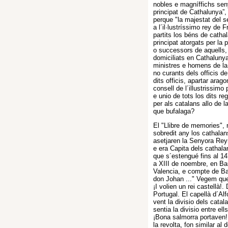
nobles e magníffichs senyo
principat de Cathalunya”,
perque "la majestat del 
a l´il·lustríssimo rey de
partits los béns de cathal
principat atorgats per la
o successors de aquells,
domiciliats en Cathalunya
ministres e homens de la 
no curants dels officis de
dits officis, apartar ara
consell de l´illustrissimo
e unio de tots los dits r
per als catalans allo de 
que bufalaga?
El "Llibre de memories", 
sobredit any los cathala
asetjaren la Senyora Reyn
e era Capita dels cathalan
que s´estengué fins al 1
a XIII de noembre, en Bar
Valencia, e compte de Ba
don Johan ..." Vegem que
¡I volien un rei castellà!
Portugal. El capellà d´A
vent la divisio dels cata
sentia la divisio entre ell
¡Bona salmorra portaven! 
la revolta, fon similar al