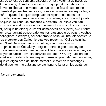
nes, de terres, de senyors, discordia e mala voluntat de pares ab
 de presones, de mals e dapnatges ¡e qui pot dir ni estimar les
e vostra libertat son mortes! ¡e quants son fora de sos regnes,
 heretas! ¡e quantes senyores, dones e donzelles envergonides, e
ns! ¿e quant ni en quin temps aurem reparat tals actes tan
mportar vostre pare e senyor rey don Johan, e sou vos subjugats
negudes de bens, de presones e heretats, los quals von han
àn ab vergues de ferre, que us fan plorar lagremes de sanch, no
tat, per que us dich que libertat demanaveu ab superbi, aveu trobat
per força, donant senyoria de vostres presones e de bens a vostres
onegudes estranyes, oblidant amor e bona voluntat als vostres, e
cep e senyor don Carles, lo qual vos presenta: "Qui se humiliat
sta: "Novit Deus viam iuctorum et regnum in se divisum
s e principat de Cathalunya; regnes, terres e gents del rey de
e tans mals e trebals que de present tenim, e ajau en recordança e
senyor de luable memoria don Alfonso, que, XXX anys absent de
ernat e aumentat tots sos regnes, terres e gens, ab pau, concordia,
rque es digna cosa de luable memoria, e aver en recordança e
del dit senyor; «e catalans perdre honor e fama en les gents del
. No cal comentari.