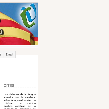
s
Email
CITES
Los dialectos de la lengua
lemosina son la catalana,
valenciana y mallorquina. La
catalana ha recibido
muchos vocablos de la
francesa; la valenciana, de