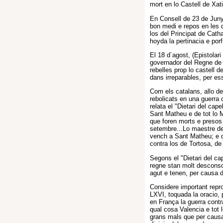
mort en lo Castell de Xat
En Consell de 23 de Juny,
bon medi e repos en les d
los del Principat de Catha
hoyda la pertinacia e porf
El 18 d´agost, (Epistolari
governador del Regne de V
rebelles prop lo castell 
dans irreparables, per es
Com els catalans, allo de
rebolicats en una guerra 
relata el "Dietari del cap
Sant Matheu e de tot lo 
que foren morts e presos 
setembre...Lo maestre de
vench a Sant Matheu; e d
contra los de Tortosa, de
Segons el "Dietari del cap
regne stan molt desconso
agut e tenen, per causa d
Considere important repro
LXVI, toquada la oracio, 
en França la guerra contr
qual cosa Valencia e tot l
grans mals que per causa