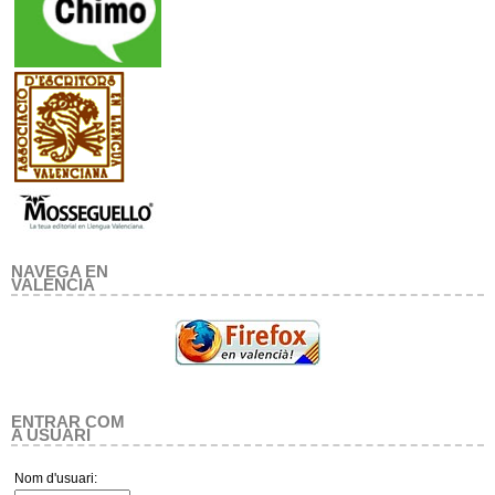
NAVEGA EN
VALENCIA
ENTRAR COM
A USUARI
Nom d'usuari: