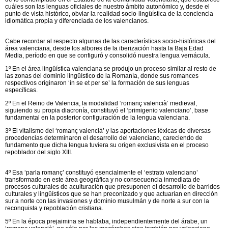
cuáles son las lenguas oficiales de nuestro ámbito autonómico y, desde el
punto de vista histórico, obviar la realidad socio-lingüística de la conciencia
idiomática propia y diferenciada de los valencianos.
Cabe recordar al respecto algunas de las características socio-históricas del
área valenciana, desde los albores de la iberización hasta la Baja Edad
Media, período en que se configuró y consolidó nuestra lengua vernácula.
1º En el área lingüística valenciana se produjo un proceso similar al resto de
las zonas del dominio lingüístico de la Romanía, donde sus romances
respectivos originaron ‘in se et per se’ la formación de sus lenguas
específicas.
2º En el Reino de Valencia, la modalidad ‘romanç valencià’ medieval,
siguiendo su propia diacronía, constituyó el ‘primigenio valenciano’, base
fundamental en la posterior configuración de la lengua valenciana.
3º El vitalismo del ‘romanç valencià’ y las aportaciones léxicas de diversas
procedencias determinaron el desarrollo del valenciano, careciendo de
fundamento que dicha lengua tuviera su origen exclusivista en el proceso
repoblador del siglo XIII.
4º Esa ‘parla romanç’ constituyó esencialmente el ‘estrato valenciano’
transformado en este área geográfica y no consecuencia inmediata de
procesos culturales de aculturación que presuponen el desarrollo de barridos
culturales y lingüísticos que se han preconizado y que actuarían en dirección
sur a norte con las invasiones y dominio musulmán y de norte a sur con la
reconquista y repoblación cristiana.
5º En la época prejaimina se hablaba, independientemente del árabe, un