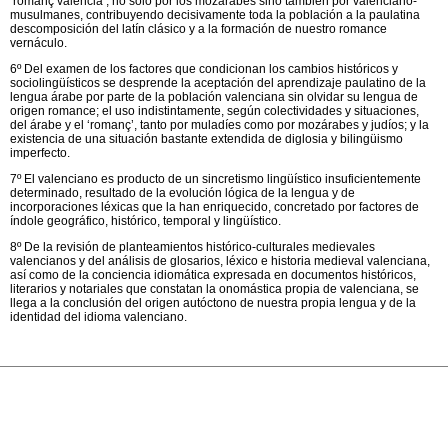
‘romanç valencià’, no sólo por los mozárabes sino también por valenciano-
musulmanes, contribuyendo decisivamente toda la población a la paulatina
descomposición del latín clásico y a la formación de nuestro romance
vernáculo.
6º Del examen de los factores que condicionan los cambios históricos y
sociolingüísticos se desprende la aceptación del aprendizaje paulatino de la
lengua árabe por parte de la población valenciana sin olvidar su lengua de
origen romance; el uso indistintamente, según colectividades y situaciones,
del árabe y el ‘romanç’, tanto por muladíes como por mozárabes y judíos; y la
existencia de una situación bastante extendida de diglosia y bilingüismo
imperfecto.
7º El valenciano es producto de un sincretismo lingüístico insuficientemente
determinado, resultado de la evolución lógica de la lengua y de
incorporaciones léxicas que la han enriquecido, concretado por factores de
índole geográfico, histórico, temporal y lingüístico.
8º De la revisión de planteamientos histórico-culturales medievales
valencianos y del análisis de glosarios, léxico e historia medieval valenciana,
así como de la conciencia idiomática expresada en documentos históricos,
literarios y notariales que constatan la onomástica propia de valenciana, se
llega a la conclusión del origen autóctono de nuestra propia lengua y de la
identidad del idioma valenciano.