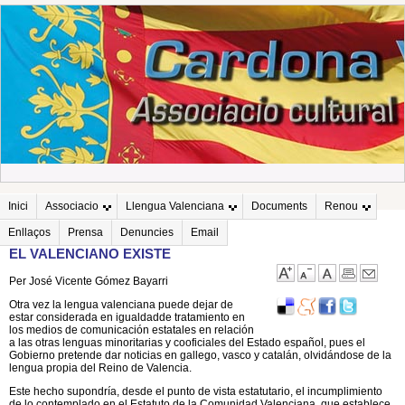
Inici
Associacio
Llengua Valenciana
Documents
Renou
Enllaços
Prensa
Denuncies
Email
EL VALENCIANO EXISTE
Per José Vicente Gómez Bayarri
Otra vez la lengua valenciana puede dejar de
estar considerada en
igualdadde tratamiento en
los medios de comunicación estatales en relación
a las otras lenguas minoritarias y cooficiales del Estado español, pues el
Gobierno pretende dar noticias en gallego, vasco y catalán, olvidándose de la
lengua propia del Reino de Valencia.
Este hecho supondría, desde el punto de vista estatutario, el incumplimiento
de lo contemplado en el Estatuto de la Comunidad Valenciana, que establece