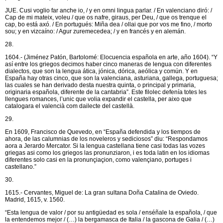
JUE. Cusi voglio far anche io, / y en omni lingua parlar. / En valenciano diró: /
Cap de mi mateix, voleu / que os nafre, giraus, per Deu, / que os trenque el
cap, bo está axó. / En portugués: Miña dea / ollai que por vos me fino, / morto
sou; y en vizcaíno: / Agur zuremecedea; / y en francés y en alemán.
28.
1604.- (Jiménez Patón, Bartolomé: Elocuencia española en arte, año 1604). “Y
así entre los griegos decimos haber cinco maneras de lengua con diferentes
dialectos, que son la lengua ática, jónica, dórica, aeólica y común. Y en
España hay otras cinco, que son la valenciana, asturiana, gallega, portuguesa;
las cuales se han derivado desta nuestra quinta, o principal y primaria,
originaria española, diferente de la cantabria”. Este filolec defenía totes les
llengues romances, l’unic que volia expandir el castella, per aixo que
catalogara el valencià com dailecte del castellà.
29.
En 1609, Francisco de Quevedo, en “España defendida y los tiempos de
ahora, de las calumnias de los noveleros y sediciosos” diu: “Respondamos
aora a Jerardo Mercator. Si la lengua castellana tiene casi todas las vozes
griegas asi como los griegos las pronunziaron, i es toda latin en los idiomas
diferentes solo casi en la pronunçiaçion, como valençiano, portuges i
castellano.”
30.
1615.- Cervantes, Miguel de: La gran sultana Doña Catalina de Oviedo.
Madrid, 1615, v. 1560.
“Esta lengua de valor / por su antigüedad es sola / enséñale la española, / que
la entendemos mejor / (…) la bergamasca de Italia / la gascona de Galia / (…)