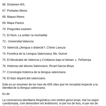
66. Dictamen AVL
67. Portadas llibres
68. Mapas llibres
69. Mapa Paisos
70. Preguntes examen
71. El Nom, La unitat i la normalitat
72.- Universitat Valencia
73. Valencià ¿llengua o dialecte?, Chimo Lanuza
74. Fonetica de la Llengua Valenciana, Ms. Guinot
75. El Mozárabe de Valencia y Cristianos bajo el Islman. L. Peñarroja
76. Historias del Idioma Valenciano, Ricart Garcia Moya
77. Cronología historica de la llengua valenciana
78. El futur depent del valencians
Este es un resumen de les mes de 600 cites que he recopilat respecte a la
identitat de la llengua valenciana.
Es dir.
La consciencia identitaria llingüistica com simbol genuï propi, mai ha segut
cuestionada, com demostren els testimonis, ni per los de fora, ni per els de