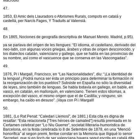
Macrobio”
47.
1853, El Amic dels Llauradors o Aforismes Rurals, compots en catalá y
castellá, per Narcís Fages, Y Traduits al Valensiá.
48.
En 1865, Nociones de geografía descriptiva de Manuel Merelo. Madrid, p.95).
ya se parlava del origen de les llengues: “El idioma, el castellano, derivado del
neo-latin, con algunas voces griegas, árabes y otras de origen desconocido, y
los dialectos catalán, valenciano y gallego, que se habla en las provincias de
su nombre, así como el vascuence que se conserva en las Vascongadas”.
49.
1876, Pi i Margall, Francisco, en “Las Nacionalidades”, diu: “¡La identidad de
la lengua! ¿Podrá nunca ser ésta un principio para determinar la formación ni
la reorganización de los pueblos? Subsiste en España no sólo la diversidad
de leyes, sino también de lenguas. Se habla todavía en gallego, en bable, en
vasco, en catalán, en mallorquín, en valenciano. Tienen estos idiomas, a
excepción del vasco, el mismo origen que el de Castilla; y ninguno, sin
embargo, ha caído en desuso”. ¡Vaya con Pi i Margall!
50.
1881, (Lo Rat Penat: “Caledari Llemosí”, de 1881.) Esta cita es digna de
resaltar: “Esta relacioneta [“Tres héroes de camaled”] resultá premiada en lo
Certamen celebrat per “Lo Niu Guerrer”, societat lliteraria-humoristica de
Barcelona, en la festa celebrada lo 8 de Setembre de 1878, en una “Menció
honorífica” al segon premi, fentse constar en la Memoria que lligqué lo senor
Secretari, que si en lloch de ser valenciana havera segut escrita en catalá dita