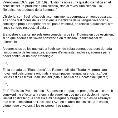
Valenciana, 1977, pps. 18 i 19). : “L’Idioma no es una qüestio cientifica en el
sentit de ser un producte d’una ciencia, sino al reves: una ciencia – la
filologica- es producte de la llengua...”
L’historia, com fidel reflex dels acontenyiments ocorreguts en temps passats,
ens dona testimonis de la consciencia identitaria de la llengua valenciana,
com signe propi i independent del poble valencià, en relacio a qualselvol atre,
i mes concret, respecte al catala.
Els nostres classics, no sols eren conscients de i en l’idioma en que escrivien,
si no que ademes deixaven constancia en ratificada unanimitat del fet
diferencial.
Algunes cites de les que vaig a llegir, son de sobra conegudes, pero donada
l’importancia de les mateixes, algunes d’elles estan incloses, ademes per a
poder continuar un orde cronologic.
3-a)
En la portada de “Blanquerna”, de Ramon Lull, diu: “Traduit y corregit ara
novament dels primers originals: y estampat en llengua valenciana...” per
l’eclesiastic i escritor Joan Bonlabi (catala, natural de Rocafort de Queralt).
3-b)
En l’ “Espistola Proemial” diu: “Segons me preguà, ne prengués yo lo carrech
conexent me effectat a la ciencia de aquell en que no y sia docte, ni menys
llimitat en dita lengua com sia a mi peregrina y stragera”. No es de estranyar
que este ultim parraf no l’incluisca l’AVL en el anex de dita cita. ¡Un catala,
diguen que el valencià les es peregri i estranger!
4.