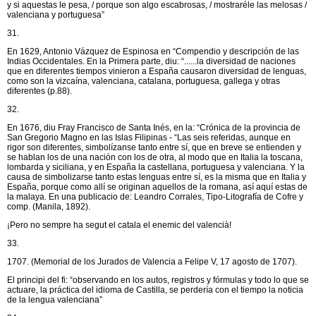
y si aquestas le pesa, / porque son algo escabrosas, / mostraréle las melosas /
valenciana y portuguesa”
31.
En 1629, Antonio Vázquez de Espinosa en “Compendio y descripción de las
Indias Occidentales. En la Primera parte, diu: “......la diversidad de naciones
que en diferentes tiempos vinieron a España causaron diversidad de lenguas,
como son la vizcaína, valenciana, catalana, portuguesa, gallega y otras
diferentes (p.88).
32.
En 1676, diu Fray Francisco de Santa Inés, en la: “Crónica de la provincia de
San Gregorio Magno en las Islas Filipinas - “Las seis referidas, aunque en
rigor son diferentes, simbolízanse tanto entre sí, que en breve se entienden y
se hablan los de una nación con los de otra, al modo que en Italia la toscana,
lombarda y siciliana, y en España la castellana, portuguesa y valenciana. Y la
causa de simbolizarse tanto estas lenguas entre sí, es la misma que en Italia y
España, porque como allí se originan aquellos de la romana, así aquí estas de
la malaya. En una publicacio de: Leandro Corrales, Tipo-Litografía de Cofre y
comp. (Manila, 1892).
¡Pero no sempre ha segut el catala el enemic del valencià!
33.
1707. (Memorial de los Jurados de Valencia a Felipe V, 17 agosto de 1707).
El principi del fi: “observando en los autos, registros y fórmulas y todo lo que se
actuare, la práctica del idioma de Castilla, se perdería con el tiempo la noticia
de la lengua valenciana”