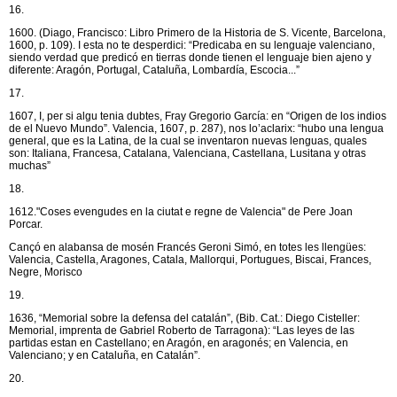
16.
1600. (Diago, Francisco: Libro Primero de la Historia de S. Vicente, Barcelona,
1600, p. 109). I esta no te desperdici: “Predicaba en su lenguaje valenciano,
siendo verdad que predicó en tierras donde tienen el lenguaje bien ajeno y
diferente: Aragón, Portugal, Cataluña, Lombardía, Escocia...”
17.
1607, I, per si algu tenia dubtes, Fray Gregorio García: en “Origen de los indios
de el Nuevo Mundo”. Valencia, 1607, p. 287), nos lo’aclarix: “hubo una lengua
general, que es la Latina, de la cual se inventaron nuevas lenguas, quales
son: Italiana, Francesa, Catalana, Valenciana, Castellana, Lusitana y otras
muchas”
18.
1612."Coses evengudes en la ciutat e regne de Valencia" de Pere Joan
Porcar.
Cançó en alabansa de mosén Francés Geroni Simó, en totes les llengües:
Valencia, Castella, Aragones, Catala, Mallorqui, Portugues, Biscai, Frances,
Negre, Morisco
19.
1636, “Memorial sobre la defensa del catalán”, (Bib. Cat.: Diego Cisteller:
Memorial, imprenta de Gabriel Roberto de Tarragona): “Las leyes de las
partidas estan en Castellano; en Aragón, en aragonés; en Valencia, en
Valenciano; y en Cataluña, en Catalán”.
20.