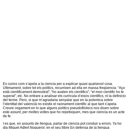
Es curios com s’apela a la ciencia per a explicar quasi qualsevol cosa.
Ultimament, sobre tot els politics, recurrixen ad ella en massa freqüencia: “Aço
está cientificament demostrat”; “ho avalen els cientifics”; “el mon cientific ho te
superat”; etc. No entrare a analisar els curricula d’eixos cientifics, ni la definicio
del terme. Pero, si que m’agradaria senyalar que en la polemica sobre
l’identitat del valencià no existix el raonament cientific al que tant s’apela.
Creure cegament en lo que alguns politics pseudofilolecs nos diuen sobre
este assunt, per moltes voltes que ho repetixquen, mes que ciencia es un acte
de fe.
I es que, en assunts de llengua, parlar de ciencia pot conduir a errors. Ya ho
dia Miquel Adlert Noguerol, en el seu llibre En defensa de la llengua