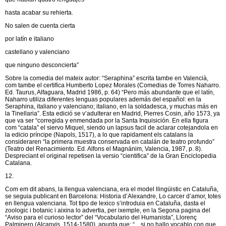
hasta acabar su rehierta.
No salen de cuenta cierta
por latín e italiano
castellano y valenciano
que ninguno desconcierta”
Sobre la comedia del mateix autor: “Seraphina” escrita tambe en Valencià,
com tambe el certifica Humberto Lopez Morales (Comedias de Torres Naharro.
Ed. Taurus, Alfaguara, Madrid 1986, p. 64) “Pero más abundante que el latín,
Naharro utiliza diferentes lenguas populares además del español: en la
Seraphina, italiano y valenciano; italiano, en la soldadesca, y muchas más en
la Tinellaria”. Esta edició se v’adulterar en Madrid, Pierres Cosin, año 1573, ya
que va ser “corregida y enmendada por la Santa Inquisición. En ella figura
com “catala” el siervo Miquel, siendo un lapsus facil de aclarar cotejandola en
la edicio príncipe (Napols, 1517), a lo que rapidament els catalans la
consideraren “la primera muestra conservada en catalán de teatro profundo”
(Teatro del Renacimiento. Ed. Alfons el Magnánim, Valencia, 1987, p. 8).
Despreciant el original repetisen la versio “cientifica” de la Gran Enciclopedia
Catalana.
12.
Com em dit abans, la llengua valenciana, era el model llingüistic en Cataluña,
se seguia publicant en Barcelona: Historia d’Alexandre, Lo carcer d’amor, totes
en llengua valenciana. Tot tipo de lexico s’introduia en Cataluña, dasta el
zoologic i botanic i aixina lo advertia, per ixemple, en la Segona pagina del
“Aviso para el curioso lector” del “Vocabulario del Humanista”, Llorenç
Palminero (Alcanyis, 1514-1580). apunta que: “... si no hallo vocablo con que