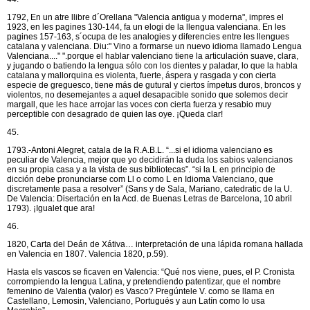
1792, En un atre llibre d´Orellana "Valencia antigua y moderna", impres el
1923, en les pagines 130-144, fa un elogi de la llengua valenciana. En les
pagines 157-163, s´ocupa de les analogies y diferencies entre les llengues
catalana y valenciana. Diu:" Vino a formarse un nuevo idioma llamado Lengua
Valenciana...." ".porque el hablar valenciano tiene la articulación suave, clara,
y jugando o batiendo la lengua sólo con los dientes y paladar, lo que la habla
catalana y mallorquina es violenta, fuerte, áspera y rasgada y con cierta
especie de greguesco, tiene más de gutural y ciertos ímpetus duros, broncos y
violentos, no desemejantes a aquel desapacible sonido que solemos decir
margall, que les hace arrojar las voces con cierta fuerza y resabio muy
perceptible con desagrado de quien las oye. ¡Queda clar!
45.
1793.-Antoni Alegret, catala de la R.A.B.L. “...si el idioma valenciano es
peculiar de Valencia, mejor que yo decidirán la duda los sabios valencianos
en su propia casa y a la vista de sus bibliotecas”. “si la L en principio de
dicción debe pronunciarse com Ll o como L en Idioma Valenciano, que
discretamente pasa a resolver” (Sans y de Sala, Mariano, catedratic de la U.
De Valencia: Disertación en la Acd. de Buenas Letras de Barcelona, 10 abril
1793). ¡Igualet que ara!
46.
1820, Carta del Deán de Xátiva… interpretación de una lápida romana hallada
en Valencia en 1807. Valencia 1820, p.59).
Hasta els vascos se ficaven en Valencia: “Qué nos viene, pues, el P. Cronista
corrompiendo la lengua Latina, y pretendiendo patentizar, que el nombre
femenino de Valentia (valor) es Vasco? Pregúntele V. como se llama en
Castellano, Lemosin, Valenciano, Portugués y aun Latín como lo usa