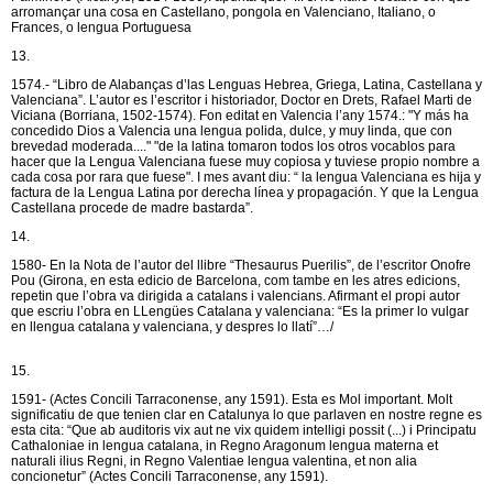
arromançar una cosa en Castellano, pongola en Valenciano, Italiano, o
Frances, o lengua Portuguesa
13.
1574.- “Libro de Alabanças d’las Lenguas Hebrea, Griega, Latina, Castellana y
Valenciana”. L’autor es l’escritor i historiador, Doctor en Drets, Rafael Marti de
Viciana (Borriana, 1502-1574). Fon editat en Valencia l’any 1574.: "Y más ha
concedido Dios a Valencia una lengua polida, dulce, y muy linda, que con
brevedad moderada...." "de la latina tomaron todos los otros vocablos para
hacer que la Lengua Valenciana fuese muy copiosa y tuviese propio nombre a
cada cosa por rara que fuese". I mes avant diu: “ la lengua Valenciana es hija y
factura de la Lengua Latina por derecha línea y propagación. Y que la Lengua
Castellana procede de madre bastarda”.
14.
1580- En la Nota de l’autor del llibre “Thesaurus Puerilis”, de l’escritor Onofre
Pou (Girona, en esta edicio de Barcelona, com tambe en les atres edicions,
repetin que l’obra va dirigida a catalans i valencians. Afirmant el propi autor
que escriu l’obra en LLengües Catalana y valenciana: “Es la primer lo vulgar
en llengua catalana y valenciana, y despres lo llatí”…/
15.
1591- (Actes Concili Tarraconense, any 1591). Esta es Mol important. Molt
significatiu de que tenien clar en Catalunya lo que parlaven en nostre regne es
esta cita: “Que ab auditoris vix aut ne vix quidem intelligi possit (...) i Principatu
Cathaloniae in lengua catalana, in Regno Aragonum lengua materna et
naturali ilius Regni, in Regno Valentiae lengua valentina, et non alia
concionetur” (Actes Concili Tarraconense, any 1591).