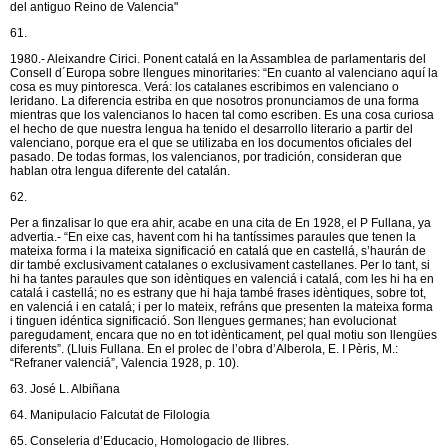
del antiguo Reino de Valencia"
61.
1980.- Aleixandre Cirici. Ponent catalá en la Assamblea de parlamentaris del
Consell d´Europa sobre llengues minoritaries: “En cuanto al valenciano aquí la
cosa es muy pintoresca. Verá: los catalanes escribimos en valenciano o
leridano. La diferencia estriba en que nosotros pronunciamos de una forma
mientras que los valencianos lo hacen tal como escriben. Es una cosa curiosa
el hecho de que nuestra lengua ha tenido el desarrollo literario a partir del
valenciano, porque era el que se utilizaba en los documentos oficiales del
pasado. De todas formas, los valencianos, por tradición, consideran que
hablan otra lengua diferente del catalán.
62.
Per a finzalisar lo que era ahir, acabe en una cita de En 1928, el P Fullana, ya
advertia.- “En eixe cas, havent com hi ha tantíssimes paraules que tenen la
mateixa forma i la mateixa significació en catalá que en castellá, s’haurán de
dir també exclusivament catalanes o exclusivament castellanes. Per lo tant, si
hi ha tantes paraules que son idèntiques en valenciá i catalá, com les hi ha en
catalá i castellá; no es estrany que hi haja també frases idèntiques, sobre tot,
en valenciá i en catalá; i per lo mateix, refráns que presenten la mateixa forma
i tinguen idéntica significació. Son llengues germanes; han evolucionat
paregudament, encara que no en tot idènticament, pel qual motiu son llengües
diferents”. (Lluis Fullana. En el prolec de l’obra d’Alberola, E. I Pèris, M.:
“Refraner valenciá”, Valencia 1928, p. 10).
63. José L. Albiñana
64. Manipulacio Falcutat de Filologia
65. Conseleria d’Educacio, Homologacio de llibres.