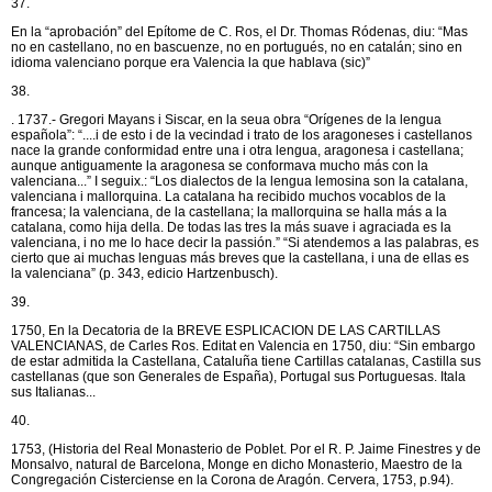
37.
En la “aprobación” del Epítome de C. Ros, el Dr. Thomas Ródenas, diu: “Mas
no en castellano, no en bascuenze, no en portugués, no en catalán; sino en
idioma valenciano porque era Valencia la que hablava (sic)”
38.
. 1737.- Gregori Mayans i Siscar, en la seua obra “Orígenes de la lengua
española”: “....i de esto i de la vecindad i trato de los aragoneses i castellanos
nace la grande conformidad entre una i otra lengua, aragonesa i castellana;
aunque antiguamente la aragonesa se conformava mucho más con la
valenciana...” I seguix.: “Los dialectos de la lengua lemosina son la catalana,
valenciana i mallorquina. La catalana ha recibido muchos vocablos de la
francesa; la valenciana, de la castellana; la mallorquina se halla más a la
catalana, como hija della. De todas las tres la más suave i agraciada es la
valenciana, i no me lo hace decir la passión.” “Si atendemos a las palabras, es
cierto que ai muchas lenguas más breves que la castellana, i una de ellas es
la valenciana” (p. 343, edicio Hartzenbusch).
39.
1750, En la Decatoria de la BREVE ESPLICACION DE LAS CARTILLAS
VALENCIANAS, de Carles Ros. Editat en Valencia en 1750, diu: “Sin embargo
de estar admitida la Castellana, Cataluña tiene Cartillas catalanas, Castilla sus
castellanas (que son Generales de España), Portugal sus Portuguesas. Itala
sus Italianas...
40.
1753, (Historia del Real Monasterio de Poblet. Por el R. P. Jaime Finestres y de
Monsalvo, natural de Barcelona, Monge en dicho Monasterio, Maestro de la
Congregación Cisterciense en la Corona de Aragón. Cervera, 1753, p.94).