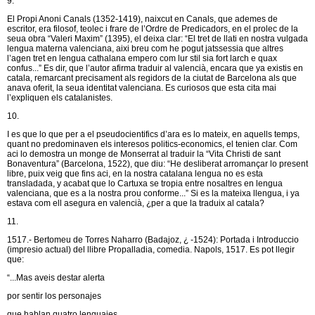
9.
El Propi Anoni Canals (1352-1419), naixcut en Canals, que ademes de
escritor, era filosof, teolec i frare de l’Ordre de Predicadors, en el prolec de la
seua obra “Valeri Maxim” (1395), el deixa clar: “El tret de llati en nostra vulgada
lengua materna valenciana, aixi breu com he pogut jatssessia que altres
l’agen tret en lengua cathalana empero com lur stil sia fort larch e quax
confus...” Es dir, que l’autor afirma traduir al valencià, encara que ya existis en
catala, remarcant precisament als regidors de la ciutat de Barcelona als que
anava oferit, la seua identitat valenciana. Es curiosos que esta cita mai
l’expliquen els catalanistes.
10.
I es que lo que per a el pseudocientifics d’ara es lo mateix, en aquells temps,
quant no predominaven els interesos politics-economics, el tenien clar. Com
aci lo demostra un monge de Monserrat al traduir la “Vita Christi de sant
Bonaventura” (Barcelona, 1522), que diu: “He desliberat arromançar lo present
libre, puix veig que fins aci, en la nostra catalana lengua no es esta
transladada, y acabat que lo Cartuxa se tropia entre nosaltres en lengua
valenciana, que es a la nostra prou conforme...” Si es la mateixa llengua, i ya
estava com ell asegura en valencià, ¿per a que la traduix al catala?
11.
1517.- Bertomeu de Torres Naharro (Badajoz, ¿ -1524): Portada i Introduccio
(impresio actual) del llibre Propalladia, comedia. Napols, 1517. Es pot llegir
que:
“...Mas aveis destar alerta
por sentir los personajes
que hablan quatro lenguajes