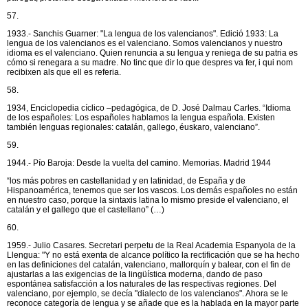
57.
1933.- Sanchis Guarner: "La lengua de los valencianos". Edició 1933: La
lengua de los valencianos es el valenciano. Somos valencianos y nuestro
idioma es el valenciano. Quien renuncia a su lengua y reniega de su patria es
cómo si renegara a su madre. No tinc que dir lo que despres va fer, i qui nom
recibixen als que ell es referia.
58.
1934, Enciclopedia cíclico –pedagógica, de D. José Dalmau Carles. “Idioma
de los españoles: Los españoles hablamos la lengua española. Existen
también lenguas regionales: catalán, gallego, éuskaro, valenciano”.
59.
1944.- Pío Baroja: Desde la vuelta del camino. Memorias. Madrid 1944
“los más pobres en castellanidad y en latinidad, de España y de
Hispanoamérica, tenemos que ser los vascos. Los demás españoles no están
en nuestro caso, porque la sintaxis latina lo mismo preside el valenciano, el
catalán y el gallego que el castellano” (…)
60.
1959.- Julio Casares. Secretari perpetu de la Real Academia Espanyola de la
Llengua: "Y no está exenta de alcance político la rectificación que se ha hecho
en las definiciones del catalán, valenciano, mallorquín y balear, con el fin de
ajustarlas a las exigencias de la lingüística moderna, dando de paso
espontánea satisfacción a los naturales de las respectivas regiones. Del
valenciano, por ejemplo, se decía "dialecto de los valencianos". Ahora se le
reconoce categoría de lengua y se añade que es la hablada en la mayor parte