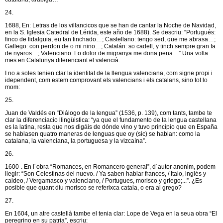
24.
1688, En: Letras de los villancicos que se han de cantar la Noche de Navidad,
en la S. Iglesia Catedral de Lérida, este año de 1688). Se descriu: “Portugués:
finco de fidalguia, eu tan finchado…; Castellano: tengo sed, que me abrasa…;
Gallego: con perdon de o mi nino…; Catalán: so cadell, y tinch sempre gran fa
de nyaros…; Valenciano: Lo dolor de migranya me dona pena…” Una volta
mes en Catalunya diferenciant el valencià.
I no a soles tenien clar la identitat de la llengua valenciana, com signe propi i
idependent, com estem comprovant els valencians i els catalans, sino tot lo
mom:
25.
Juan de Valdés en “Diálogo de la lengua” (1536, p. 139), com tants, tambe te
clar la diferenciacio llingüistica: “ya que el fundamento de la lengua castellana
es la latina, resta que nos digáis de dónde vino y tuvo principio que en España
se hablasen quatro maneras de lenguas que oy (sic) se hablan: como la
catalana, la valenciana, la portuguesa y la vizcaína”.
26.
1600-. En l´obra “Romances, en Romancero general”, d´autor anonim, podem
llegir: “Son Celestinas del nuevo. / Ya saben hablar frances, / Italo, inglés y
caldeo, / Vergamasco y valenciano, / Portugues, morisco y griego;...”. ¿Es
posible que quant diu morisco se referixca catala, o era al grego?
27.
En 1604, un atre castellà tambe el tenia clar: Lope de Vega en la seua obra “El
peregrino en su patria”, escriu: