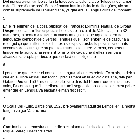
Del mateix autor, tambe se fan la traduccio al valencià de “Filosofia del amor”,
o del “Llibre d’oracions”. Se confirmava tant la distincio de llengües, aixina
com la supremacía de la valenciana, ya que era la llengua culta del moment.
5.
En el “Regimen de la cosa pública” de Francesc Eximinis. Natural de Girona.
Despres de cantar “les especials bellees de la ciutat de Valencia, en la 32
alabança, la dedica a la llengua valenciana, i diu: que aquesta terra ha
llenguatge compost de diverses llengues que li son entorn, e de cascuna a
retengut ço que millor li es, e ha lexats los pus dursbe lo pus mals sonants
vocables dels altres, he ha pres los millors, etc.” Efectivament, els seus fills,
tingueren la sort d’anar retenint lo millor de cada una d’elles, i arribà a
alcanzar sa propia perfeccio que esclatà en el sigle d’or.
6.
I per a que quede clar el nom de la llengua, al que es referia Eximinis, lo deixa
clar en el llibre Art del Ben Morir. I precisament en la edicio catalana, feta per
Gabriel Pou en 1507, no en el colofo, sino dins del Proemi, que te molt mes
valor, Fa constar que “ha deliberat traure’l segons la possibilitat del meu pobre
entendre en Lengua Valenciana e manifest estil”.
7.
O Scala Dei (Edic. Barcelona, 1523): “Novament traduit de Lemosi en la nostra
lengua vulgar Valenciana
8.
Com tambe se demostra en la edicio catalana de l’Imitacio de Jesuscrit, de
Miquel Pereç, i de tants atres.