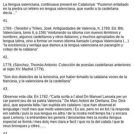
La llengua valenciana, continuava present en Catalunya: “Pusieron entallado
en la piedra un letrero en lengua valenciana, que vuelto a la castellana
decía…”
41.
1769.- (Teixidor y Trilles, José: Antigüedades de Valencia, h. 1769. Ed. Bib.
Valenciana, tomo II, p.158) “mixturando su idioma con nuevos términos y
nombres, algunos castellanos y otros italianos; y muchos apropiados de la
lengua latina, vino a formar un nuevo idioma llamado Lengua Valenciana (…)
“la excelencia y ventaja que damos a la lengua valenciana en parangón y
cotejo de la catalana”
42.
1779, (Sánchez, Thomás Antonio: Colección de poesías castellanas anteriores
al siglo XV. Madrid 1779).
“Son dos dialectos de la lemosina, por haber tomado la catalana voces de la
francesa, y la valenciana de la castellana”
43.
Observar esta cita: En 1782.-"Carta scrita a l´abat Dn Manuel Lassala per un
car parent seu de sa patria Valencia." De Marc Antoni de Orellana. Diu: Dirà
alcú, que aquesta falta / lan suplida els catalans / que han observat el
lenguatge / molt mes que molts valencians / Es axi, pero no en tot / la resposta
em satisfa / puix la sua lengua es altra / de la nostra molt temps ha / y encara
quel Lemosy / a entrambes les generà / desviantse mes la nostra /lengua
especial se formà / mes dolç mes clara e facil / que no la del català / que te
veus bronques y cifres.......
44.