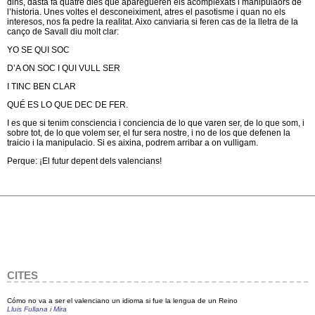
dins, dasta fa quatre dies que aparegueren els acomplexats i manipulaors de
l’historia. Unes voltes el desconeiximent, atres el pasotisme i quan no els
interesos, nos fa pedre la realitat. Aixo canviaria si feren cas de la lletra de la
canço de Savall diu molt clar:
YO SE QUI SOC
D’A ON SOC I QUI VULL SER
I TINC BEN CLAR
QUÉ ES LO QUE DEC DE FER.
I es que si tenim consciencia i conciencia de lo que varen ser, de lo que som, i
sobre tot, de lo que volem ser, el fur sera nostre, i no de los que defenen la
traicio i la manipulacio. Si es aixina, podrem arribar a on vulligam.
Perque: ¡El futur depent dels valencians!
CITES
Cómo no va a ser el valenciano un idioma si fue la lengua de un Reino
Lluis Fullana i Mira