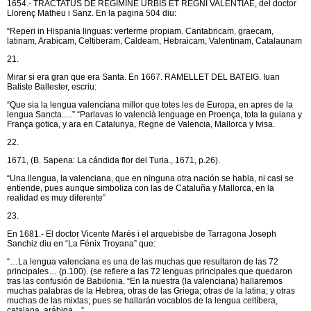
1654.- TRACTATUS DE REGIMINE URBIS ET REGNI VALENTIAE, del doctor
Llorenç Matheu i Sanz. En la pagina 504 diu:
“Reperi in Hispania linguas: verterme propiam. Cantabricam, graecam,
latinam, Arabicam, Celtiberam, Caldeam, Hebraicam, Valentinam, Catalaunam
21.
Mirar si era gran que era Santa. En 1667. RAMELLET DEL BATEIG. Iuan
Batiste Ballester, escriu:
“Que sia la lengua valenciana millor que totes les de Europa, en apres de la
lengua Sancta.....” “Parlavas lo valencià lenguage en Proença, tota la guiana y
França gotica, y ara en Catalunya, Regne de Valencia, Mallorca y Ivisa.
22.
1671, (B. Sapena: La cándida flor del Turia., 1671, p.26).
“Una llengua, la valenciana, que en ninguna otra nación se habla, ni casi se
entiende, pues aunque simboliza con las de Cataluña y Mallorca, en la
realidad es muy diferente”
23.
En 1681.- El doctor Vicente Marés i el arquebisbe de Tarragona Joseph
Sanchiz diu en “La Fénix Troyana” que:
“…La lengua valenciana es una de las muchas que resultaron de las 72
principales… (p.100). (se refiere a las 72 lenguas principales que quedaron
tras las confusión de Babilonia. “En la nuestra (la valenciana) hallaremos
muchas palabras de la Hebrea, otras de las Griega; otras de la latina; y otras
muchas de las mixtas; pues se hallarán vocablos de la lengua celtíbera,
catalana, arábiga…”