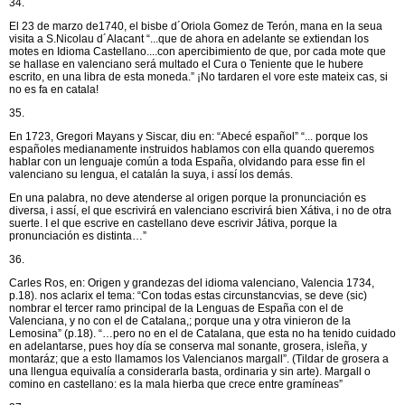
34.
El 23 de marzo de1740, el bisbe d´Oriola Gomez de Terón, mana en la seua
visita a S.Nicolau d´Alacant “...que de ahora en adelante se extiendan los
motes en Idioma Castellano....con apercibimiento de que, por cada mote que
se hallase en valenciano será multado el Cura o Teniente que le hubere
escrito, en una libra de esta moneda.” ¡No tardaren el vore este mateix cas, si
no es fa en catala!
35.
En 1723, Gregori Mayans y Siscar, diu en: “Abecé español” “... porque los
españoles medianamente instruidos hablamos con ella quando queremos
hablar con un lenguaje común a toda España, olvidando para esse fin el
valenciano su lengua, el catalán la suya, i assí los demás.
En una palabra, no deve atenderse al origen porque la pronunciación es
diversa, i assí, el que escrivirá en valenciano escrivirá bien Xátiva, i no de otra
suerte. I el que escrive en castellano deve escrivir Játiva, porque la
pronunciación es distinta…”
36.
Carles Ros, en: Origen y grandezas del idioma valenciano, Valencia 1734,
p.18). nos aclarix el tema: “Con todas estas circunstancvias, se deve (sic)
nombrar el tercer ramo principal de la Lenguas de España con el de
Valenciana, y no con el de Catalana,; porque una y otra vinieron de la
Lemosina” (p.18). “…pero no en el de Catalana, que esta no ha tenido cuidado
en adelantarse, pues hoy día se conserva mal sonante, grosera, isleña, y
montaráz; que a esto llamamos los Valencianos margall”. (Tildar de grosera a
una llengua equivalía a considerarla basta, ordinaria y sin arte). Margall o
comino en castellano: es la mala hierba que crece entre gramíneas”