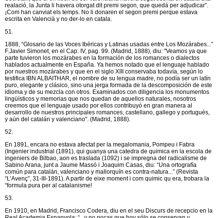
realació, la Junta li havera otorgat dit premi segon, que quedá per adjudicar”.
¡Com han canviat els temps. No li donaren el segon premi perque estava
escrita en Valencià y no der-lo en catala.
51.
1888, “Glosario de las Voces Ibéricas y Latinas usadas entre Los Mozárabes...”
F.Javier Simonet, en el Cap. IV, pag. 99. (Madrid, 1888), diu: "Veamos ya que
parte tuvieron los mozárabes en la formación de los romances o dialectos
hablados actualmente en España. Ya hemos notado que el lenguaje hablado
por nuestros mozárabes y que en el siglo XIII conservaba todavía, según lo
testifica IBN ALBAITHAR, el nombre de su lengua madre, no podía ser un latín
puro, elegante y clásico, sino una jerga formada de la descomposición de este
idioma y de su mezcla con otros. Examinados con diligencia los monumentos
lingüísticos y memorias que nos quedan de aquellos naturales, nosotros
creemos que el lenguaje usado por ellos contribuyó en gran manera al
desarrollo de nuestros principales romances, castellano, gallego y portugués,
y aún del catalán y valenciano". (Madrid, 1888).
52.
En 1891, encara no estava afectat per la megalomania, Pompeu i Fabra
(Ingenier industrial (1891), qui guanya una catedra de quimica en la escola de
ingeniers de Bilbao, aon es traslada (1092) i se impregna del radicalisme de
Sabino Arana, junt a Jaume Massó i Joaquim Casas, diu: “Una ortografía
común para catalán, valenciano y mallorquín es contra-natura...” (Revista
“L’Avenç”, 31-III-1891). A partir de eixe moment i com quimic qu era, trobara la
“formula pura per al catalanisme!
53.
En 1910, en Madrid, Francisco Codera, diu en el seu Discurs de recepcio en la
Real Academia Espanyola: “...y no pocas que hoy sólo se conservan y