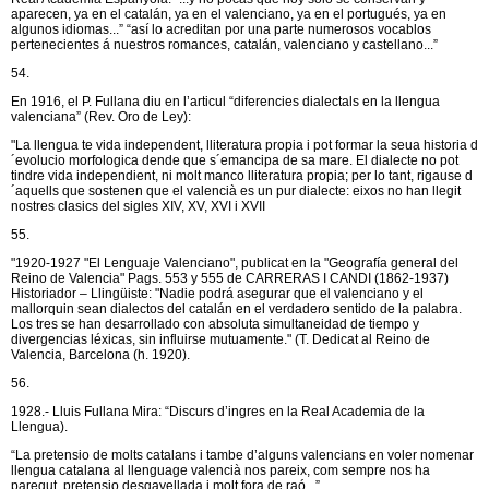
aparecen, ya en el catalán, ya en el valenciano, ya en el portugués, ya en
algunos idiomas...” “así lo acreditan por una parte numerosos vocablos
pertenecientes á nuestros romances, catalán, valenciano y castellano...”
54.
En 1916, el P. Fullana diu en l’articul “diferencies dialectals en la llengua
valenciana” (Rev. Oro de Ley):
"La llengua te vida independent, lliteratura propia i pot formar la seua historia d
´evolucio morfologica dende que s´emancipa de sa mare. El dialecte no pot
tindre vida independient, ni molt manco lliteratura propia; per lo tant, rigause d
´aquells que sostenen que el valencià es un pur dialecte: eixos no han llegit
nostres clasics del sigles XIV, XV, XVI i XVII
55.
"1920-1927 "El Lenguaje Valenciano", publicat en la "Geografía general del
Reino de Valencia" Pags. 553 y 555 de CARRERAS I CANDI (1862-1937)
Historiador – Llingüiste: "Nadie podrá asegurar que el valenciano y el
mallorquin sean dialectos del catalán en el verdadero sentido de la palabra.
Los tres se han desarrollado con absoluta simultaneidad de tiempo y
divergencias léxicas, sin influirse mutuamente." (T. Dedicat al Reino de
Valencia, Barcelona (h. 1920).
56.
1928.- Lluis Fullana Mira: “Discurs d’ingres en la Real Academia de la
Llengua).
“La pretensio de molts catalans i tambe d’alguns valencians en voler nomenar
llengua catalana al llenguage valencià nos pareix, com sempre nos ha
paregut, pretensio desgavellada i molt fora de raó...”