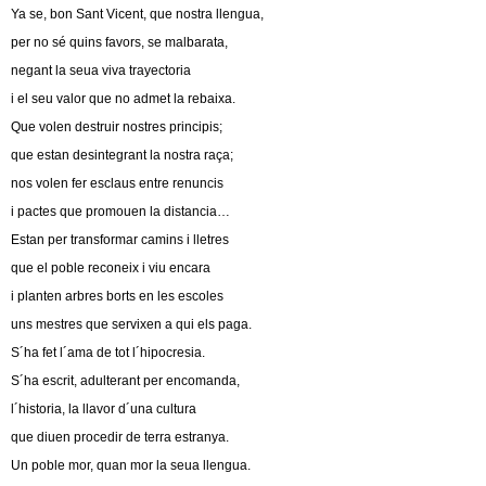
Ya se, bon Sant Vicent, que nostra llengua,
per no sé quins favors, se malbarata,
negant la seua viva trayectoria
i el seu valor que no admet la rebaixa.
Que volen destruir nostres principis;
que estan desintegrant la nostra raça;
nos volen fer esclaus entre renuncis
i pactes que promouen la distancia…
Estan per transformar camins i lletres
que el poble reconeix i viu encara
i planten arbres borts en les escoles
uns mestres que servixen a qui els paga.
S´ha fet l´ama de tot l´hipocresia.
S´ha escrit, adulterant per encomanda,
l´historia, la llavor d´una cultura
que diuen procedir de terra estranya.
Un poble mor, quan mor la seua llengua.