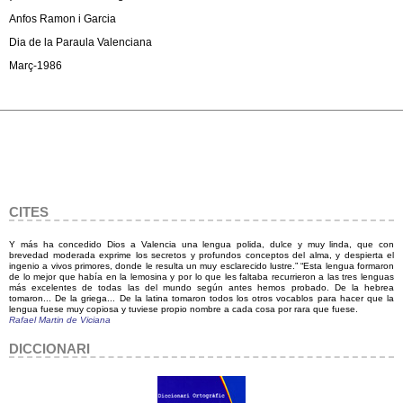
Anfos Ramon i Garcia
Dia de la Paraula Valenciana
Març-1986
CITES
Y más ha concedido Dios a Valencia una lengua polida, dulce y muy linda, que con
brevedad moderada exprime los secretos y profundos conceptos del alma, y despierta el
ingenio a vivos primores, donde le resulta un muy esclarecido lustre.” “Esta lengua formaron
de lo mejor que había en la lemosina y por lo que les faltaba recurrieron a las tres lenguas
más excelentes de todas las del mundo según antes hemos probado. De la hebrea
tomaron... De la griega... De la latina tomaron todos los otros vocablos para hacer que la
lengua fuese muy copiosa y tuviese propio nombre a cada cosa por rara que fuese.
Rafael Martin de Viciana
DICCIONARI