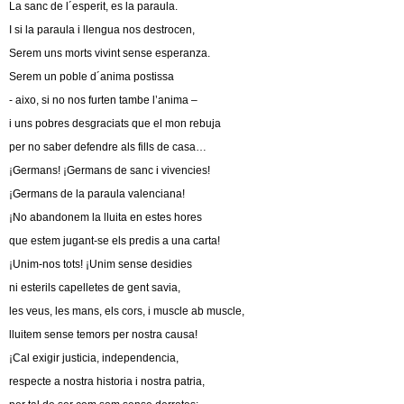
La sanc de l´esperit, es la paraula.
I si la paraula i llengua nos destrocen,
Serem uns morts vivint sense esperanza.
Serem un poble d´anima postissa
- aixo, si no nos furten tambe l’anima –
i uns pobres desgraciats que el mon rebuja
per no saber defendre als fills de casa…
¡Germans! ¡Germans de sanc i vivencies!
¡Germans de la paraula valenciana!
¡No abandonem la lluita en estes hores
que estem jugant-se els predis a una carta!
¡Unim-nos tots! ¡Unim sense desidies
ni esterils capelletes de gent savia,
les veus, les mans, els cors, i muscle ab muscle,
lluitem sense temors per nostra causa!
¡Cal exigir justicia, independencia,
respecte a nostra historia i nostra patria,