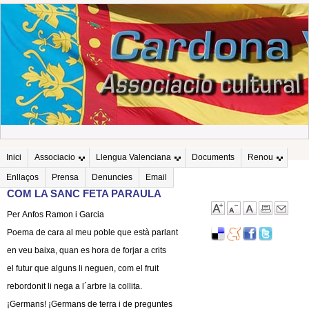
Inici
Associacio
Llengua Valenciana
Documents
Renou
Enllaços
Prensa
Denuncies
Email
COM LA SANC FETA PARAULA
Per Anfos Ramon i Garcia
Poema de cara al meu poble que està parlant
en veu baixa, quan es hora de forjar a crits
el futur que alguns li neguen, com el fruit
rebordonit li nega a l´arbre la collita.
¡Germans! ¡Germans de terra i de preguntes