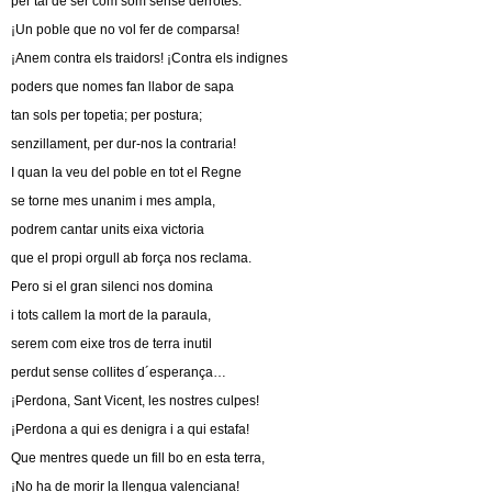
per tal de ser com som sense derrotes:
¡Un poble que no vol fer de comparsa!
¡Anem contra els traidors! ¡Contra els indignes
poders que nomes fan llabor de sapa
tan sols per topetia; per postura;
senzillament, per dur-nos la contraria!
I quan la veu del poble en tot el Regne
se torne mes unanim i mes ampla,
podrem cantar units eixa victoria
que el propi orgull ab força nos reclama.
Pero si el gran silenci nos domina
i tots callem la mort de la paraula,
serem com eixe tros de terra inutil
perdut sense collites d´esperança…
¡Perdona, Sant Vicent, les nostres culpes!
¡Perdona a qui es denigra i a qui estafa!
Que mentres quede un fill bo en esta terra,
¡No ha de morir la llengua valenciana!