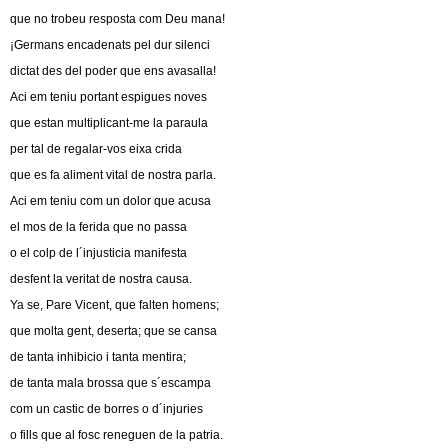
que no trobeu resposta com Deu mana!
¡Germans encadenats pel dur silenci
dictat des del poder que ens avasalla!
Aci em teniu portant espigues noves
que estan multiplicant-me la paraula
per tal de regalar-vos eixa crida
que es fa aliment vital de nostra parla.
Aci em teniu com un dolor que acusa
el mos de la ferida que no passa
o el colp de l´injusticia manifesta
desfent la veritat de nostra causa.
Ya se, Pare Vicent, que falten homens;
que molta gent, deserta; que se cansa
de tanta inhibicio i tanta mentira;
de tanta mala brossa que s´escampa
com un castic de borres o d´injuries
o fills que al fosc reneguen de la patria.