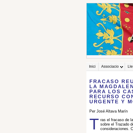
Inici
Associacio
Ll
FRACASO REU
LA MAGDALEN
PARA LOS CA
RECURSO CON
URGENTE Y M
Per José Altava Marín
T
ras el fracaso de 
sobre el Trazado d
consideraciones. O