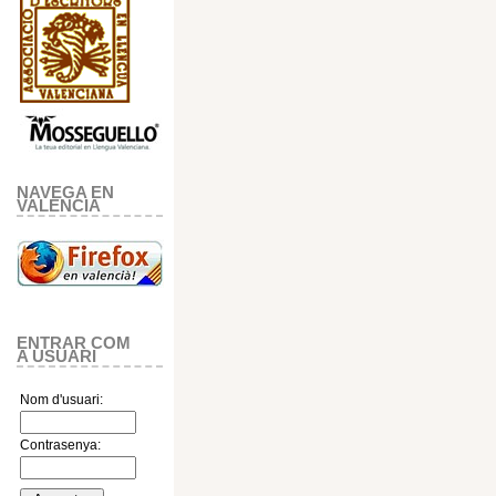
NAVEGA EN
VALENCIA
ENTRAR COM
A USUARI
Nom d'usuari:
Contrasenya: