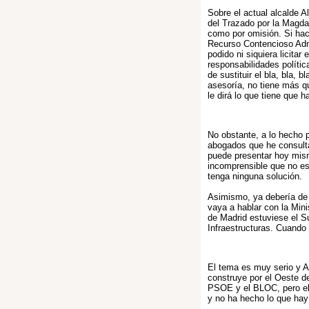
Sobre el actual alcalde A
del Trazado por la Magda
como por omisión. Si hac
Recurso Contencioso Admi
podido ni siquiera licitar
responsabilidades políti
de sustituir el bla, bla, 
asesoría, no tiene más q
le dirá lo que tiene que h
No obstante, a lo hecho 
abogados que he consulta
puede presentar hoy mism
incomprensible que no es
tenga ninguna solución.
Asimismo, ya debería de 
vaya a hablar con la Min
de Madrid estuviese el S
Infraestructuras. Cuando
El tema es muy serio y A
construye por el Oeste de
PSOE y el BLOC, pero el 
y no ha hecho lo que hay