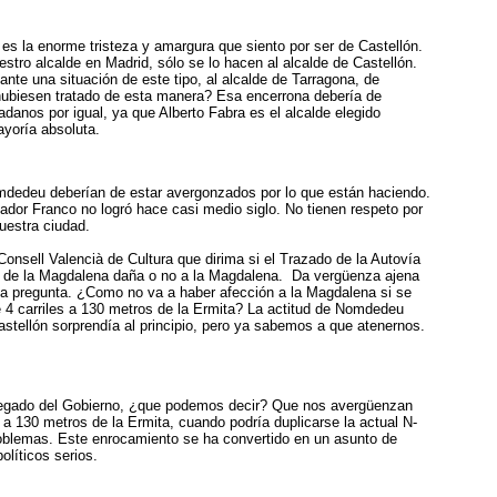
es la enorme tristeza y amargura que siento por ser de Castellón.
stro alcalde en Madrid, sólo se lo hacen al alcalde de Castellón.
nte una situación de este tipo, al alcalde de Tarragona, de
hubiesen tratado de esta manera? Esa encerrona debería de
adanos por igual, ya que Alberto Fabra es el alcalde elegido
yoría absoluta.
mdedeu deberían de estar avergonzados por lo que están haciendo.
ctador Franco no logró hace casi medio siglo. No tienen respeto por
uestra ciudad.
onsell Valencià de Cultura que dirima si el Trazado de la Autovía
i de la Magdalena daña o no a la Magdalena. Da vergüenza ajena
a pregunta. ¿Como no va a haber afección a la Magdalena si se
 4 carriles a 130 metros de la Ermita? La actitud de Nomdedeu
astellón sorprendía al principio, pero ya sabemos a que atenernos.
legado del Gobierno, ¿que podemos decir? Que nos avergüenzan
a 130 metros de la Ermita, cuando podría duplicarse la actual N-
roblemas. Este enrocamiento se ha convertido en un asunto de
olíticos serios.