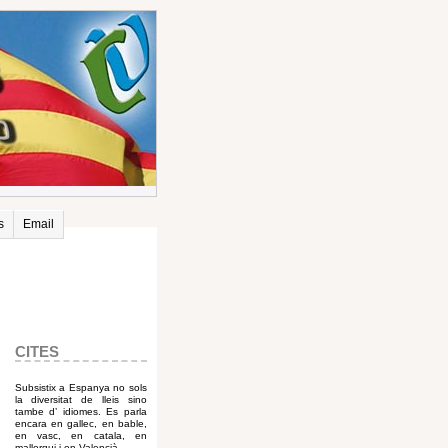
s
Email
CITES
Subsistix a Espanya no sols
la diversitat de lleis sino
tambe d’ idiomes. Es parla
encara en gallec, en bable,
en vasc, en catala, en
mallorqui i en Valencià