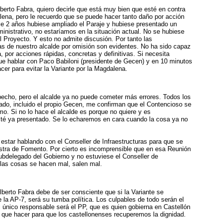
lberto Fabra, quiero decirle que está muy bien que esté en contra
lena, pero le recuerdo que se puede hacer tanto daño por acción
e 2 años hubiese ampliado el Paraje y hubiese presentado un
nistrativo, no estaríamos en la situación actual. No se hubiese
 el Proyecto. Y esto no admite discusión. Por tanto las
cas de nuestro alcalde por omisión son evidentes. No ha sido capaz
bla, por acciones rápidas, concretas y definitivas. Si necesita
ue hablar con Paco Babiloni (presidente de Gecen) y en 10 minutos
acer para evitar la Variante por la Magdalena.
pecho, pero el alcalde ya no puede cometer más errores. Todos los
do, incluido el propio Gecen, me confirman que el Contencioso se
o. Si no lo hace el alcalde es porque no quiere y es
té ya presentado. Se lo echaremos en cara cuando la cosa ya no
estar hablando con el Conseller de Infraestructuras para que se
istra de Fomento. Por cierto es incomprensible que en esa Reunión
ubdelegado del Gobierno y no estuviese el Conseller de
 las cosas se hacen mal, salen mal.
lberto Fabra debe de ser consciente que si la Variante se
 la AP-7, será su tumba política. Los culpables de todo serán el
único responsable será el PP, que es quien gobierna en Castellón
 que hacer para que los castellonenses recuperemos la dignidad.