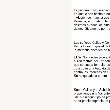
La primera consideración 
Lo que le han hecho a nue
¿Alguien se imagina que a
Valencia, etc… etc… le 
dolernos a todos los ciud
democráticamente por ma
Los señores Calles y No
Van a lograr lo que el di
la memoria histórica de n
El Sr. Nomdedeu pide al C
a 130 metros del Ermitor
que se pueda formular es
construye una Autovía de
contra los intereses de C
Se ha quitado la careta.
Sobre Calles y el Subde
proponiendo una Variante 
340 sin ningún tipo de p
amor propio impropio de p