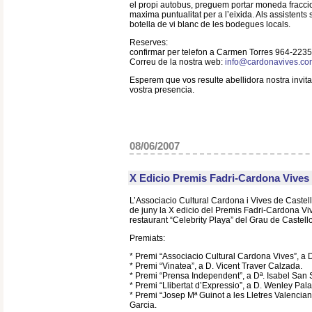
el propi autobus, preguem portar moneda fracci
maxima puntualitat per a l’eixida. Als assistents
botella de vi blanc de les bodegues locals.
Reserves:
confirmar per telefon a Carmen Torres 964-2235
Correu de la nostra web:
info@cardonavives.co
Esperem que vos resulte abellidora nostra invita
vostra presencia.
08/06/2007
X Edicio Premis Fadri-Cardona Vive
L’Associacio Cultural Cardona i Vives de Castell
de juny la X edicio del Premis Fadri-Cardona Viv
restaurant “Celebrity Playa” del Grau de Castello
Premiats:
* Premi “Associacio Cultural Cardona Vives”, a 
* Premi “Vinatea”, a D. Vicent Traver Calzada.
* Premi “Prensa Independent”, a Dª. Isabel San 
* Premi “Llibertat d’Expressio”, a D. Wenley Pal
* Premi “Josep Mª Guinot a les Lletres Valencia
Garcia.