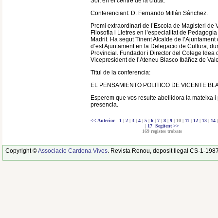
Sol, en el centre de la ciutat.
Conferenciant: D. Fernando Millán Sánchez.
Premi extraordinari de l’Escola de Magisteri de V
Filosofia i Lletres en l’especialitat de Pedagogía 
Madrit. Ha segut Tinent Alcalde de l’Ajuntament
d’est Ajuntament en la Delegacio de Cultura, dur
Provincial. Fundador i Director del Colege Idea 
Vicepresident de l’Ateneu Blasco Ibáñez de Vale
Titul de la conferencia:
EL PENSAMIENTO POLITICO DE VICENTE BL
Esperem que vos resulte abellidora la mateixa i 
presencia.
<< Anterior
1
|
2
|
3
|
4
|
5
|
6
|
7
|
8
|
9
| 10 |
11
|
12
|
13
|
14
|
17
Següent >>
169 registes trobats
Copyright ©
Associacio Cardona Vives
. Revista Renou, deposit llegal CS-1-198