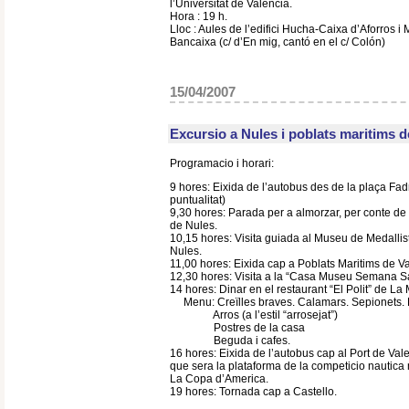
l’Universitat de Valencia.
Hora : 19 h.
Lloc : Aules de l’edifici Hucha-Caixa d’Aforros i
Bancaixa (c/ d’En mig, cantó en el c/ Colón)
15/04/2007
Excursio a Nules i poblats maritims 
Programacio i horari:
9 hores: Eixida de l’autobus des de la plaça F
puntualitat)
9,30 hores: Parada per a almorzar, per conte de 
de Nules.
10,15 hores: Visita guiada al Museu de Medallis
Nules.
11,00 hores: Eixida cap a Poblats Maritims de V
12,30 hores: Visita a la “Casa Museu Semana S
14 hores: Dinar en el restaurant “El Polit” de La
Menu: Creïlles braves. Calamars. Sepionets. 
Arros (a l’estil “arrosejat”)
Postres de la casa
Beguda i cafes.
16 hores: Eixida de l’autobus cap al Port de Vale
que sera la plataforma de la competicio nautica
La Copa d’America.
19 hores: Tornada cap a Castello.