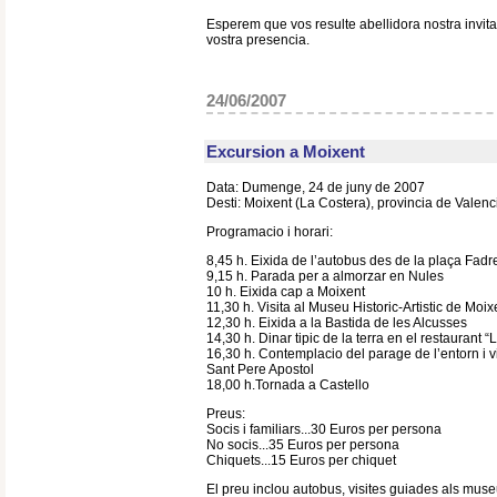
Esperem que vos resulte abellidora nostra invita
vostra presencia.
24/06/2007
Excursion a Moixent
Data: Dumenge, 24 de juny de 2007
Desti: Moixent (La Costera), provincia de Valenc
Programacio i horari:
8,45 h. Eixida de l’autobus des de la plaça Fadre
9,15 h. Parada per a almorzar en Nules
10 h. Eixida cap a Moixent
11,30 h. Visita al Museu Historic-Artistic de Moix
12,30 h. Eixida a la Bastida de les Alcusses
14,30 h. Dinar tipic de la terra en el restaurant “
16,30 h. Contemplacio del parage de l’entorn i vi
Sant Pere Apostol
18,00 h.Tornada a Castello
Preus:
Socis i familiars...30 Euros per persona
No socis...35 Euros per persona
Chiquets...15 Euros per chiquet
El preu inclou autobus, visites guiades als muse