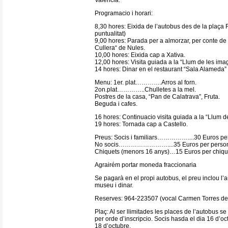
Valencia.
Programacio i horari:
8,30 hores: Eixida de l’autobus des de la plaç
puntualitat)
9,00 hores: Parada per a almorzar, per conte de
Cullera“ de Nules.
10,00 hores: Eixida cap a Xativa.
12,00 hores: Visita guiada a la “Llum de les ima
14 hores: Dinar en el restaurant “Sala Alameda” 
Menu: 1er. plat………….Arros al forn.
2on.plat…………..Chulletes a la mel.
Postres de la casa, “Pan de Calatrava”, Fruta.
Beguda i cafes.
16 hores: Continuacio visita guiada a la “Llum 
19 hores: Tornada cap a Castello.
Preus: Socis i familiars……………....30 Euros pe
No socis……………………....35 Euros per perso
Chiquets (menors 16 anys)…15 Euros per chiqu
Agrairém portar moneda fraccionaria
Se pagarà en el propi autobus, el preu inclou l’a
museu i dinar.
Reserves: 964-223507 (vocal Carmen Torres de 
Plaç: Al ser llimitades les places de l’autobus s
per orde d’inscripcio. Socis hasda el dia 16 d’oct
18 d’octubre.