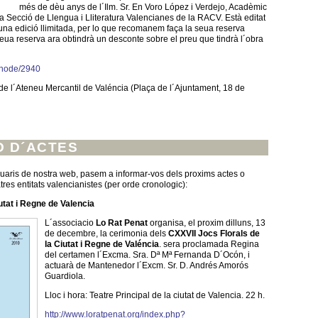
més de dèu anys de l´Ilm. Sr. En Voro López i Verdejo, Acadèmic
a Secció de Llengua i Lliteratura Valencianes de la RACV. Està editat
una edició llimitada, per lo que recomanem faça la seua reserva
seua reserva ara obtindrà un desconte sobre el preu que tindrà l´obra
s/node/2940
 de l´Ateneu Mercantil de Valéncia (Plaça de l´Ajuntament, 18 de
O D´ACTES
suaris de nostra web, pasem a informar-vos dels proxims actes o
atres entitats valencianistes (per orde cronologic):
utat i Regne de Valencia
L´associacio
Lo Rat Penat
organisa, el proxim dilluns, 13
de decembre, la cerimonia dels
CXXVII Jocs Florals de
la Ciutat i Regne de Valéncia
. sera proclamada Regina
del certamen l´Excma. Sra. Dª Mª Fernanda D´Ocón, i
actuarà de Mantenedor l´Excm. Sr. D. Andrés Amorós
Guardiola.
Lloc i hora: Teatre Principal de la ciutat de Valencia. 22 h.
http://www.loratpenat.org/index.php?