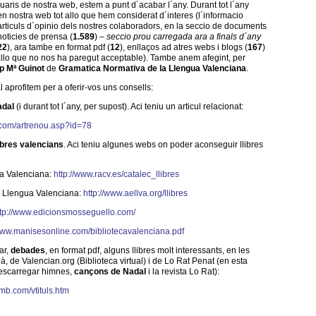
suaris de nostra web, estem a punt d´acabar l´any. Durant tot l´any
 nostra web tot allo que hem considerat d´interes (l´informacio
, articuls d´opinio dels nostres colaboradors, en la seccio de documents
 noticies de prensa (
1.589
) –
seccio prou carregada ara a finals d´any
22
), ara tambe en format pdf (
12
), enllaços ad atres webs i blogs (
167
)
 allo que no nos ha paregut acceptable). Tambe anem afegint, per
p Mª Guinot
de
Gramatica Normativa de la Llengua Valenciana
.
 aprofitem per a oferir-vos uns consells:
adal
(i durant tot l´any, per supost). Aci teniu un articul relacionat:
.com/artrenou.asp?id=78
ibres valencians
. Aci teniu algunes webs on poder aconseguir llibres
a Valenciana:
http://www.racv.es/catalec_llibres
n Llengua Valenciana:
http://www.aellva.org/llibres
ttp://www.edicionsmosseguello.com/
/www.manisesonline.com/bibliotecavalenciana.pdf
ar,
debades
, en format pdf, alguns llibres molt interessants, en les
, de Valencian.org (Biblioteca virtual) i de Lo Rat Penat (en esta
escarregar himnes,
cançons de Nadal
i la revista Lo Rat):
mb.com/vtituls.htm