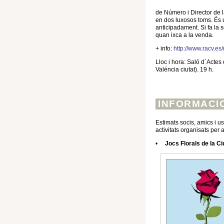
de Número i Director de l
en dos luxosos toms. És 
anticipadament. Si fa la 
quan ixca a la venda.
+ info:
http://www.racv.e
Lloc i hora: Saló d´Actes
Valéncia ciutat). 19 h.
INFORMACI
Estimats socis, amics i u
activitats organisats per 
•
Jocs Florals de la Ci