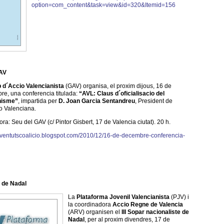
option=com_content&task=view&id=320&Itemid=156
GAV
 d´Accio Valencianista
(GAV) organisa, el proxim dijous, 16 de
e, una conferencia titulada:
“AVL: Claus d´oficialisacio del
nisme”
, impartida per
D. Joan Garcia Sentandreu
, President de
o Valenciana.
hora: Seu del GAV (c/ Pintor Gisbert, 17 de Valencia ciutat). 20 h.
joventutscoalicio.blogspot.com/2010/12/16-de-decembre-conferencia-
e de Nadal
La
Plataforma Jovenil Valencianista
(PJV) i
la coordinadora
Accio Regne de Valencia
(ARV) organisen el
III Sopar nacionaliste de
Nadal
, per al proxim divendres, 17 de