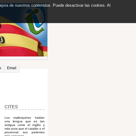
mejora de nuestros contenidos. Puede desactivar las cookies. Al
s
Email
CITES
Los mallorquines hablan
una lengua que es tan
antigua como el inglés y
más pura que el catalán o el
provenzal, sus parientes
más cercanos.