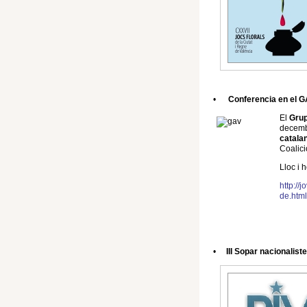
•
Conferencia en el 
El
Grup
decembr
catala
Coalici
Lloc i 
http://
de.html
•
III Sopar nacionalist