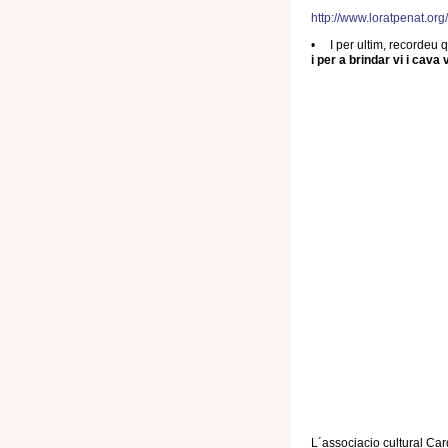
http://www.loratpenat.o
• I per ultim, recordeu q
i per a brindar vi i cava
L´associacio cultural Ca