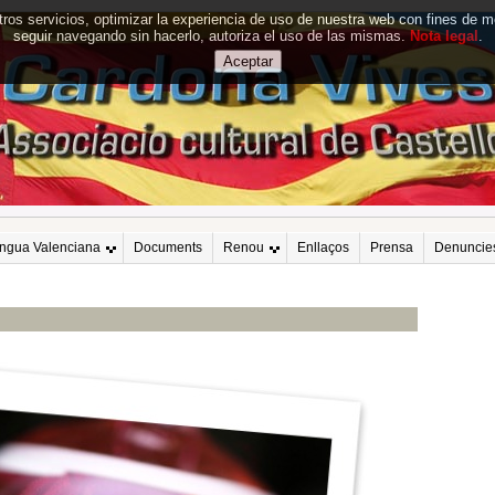
tros servicios, optimizar la experiencia de uso de nuestra web con fines de 
seguir navegando sin hacerlo, autoriza el uso de las mismas.
Nota legal
.
engua Valenciana
Documents
Renou
Enllaços
Prensa
Denuncie