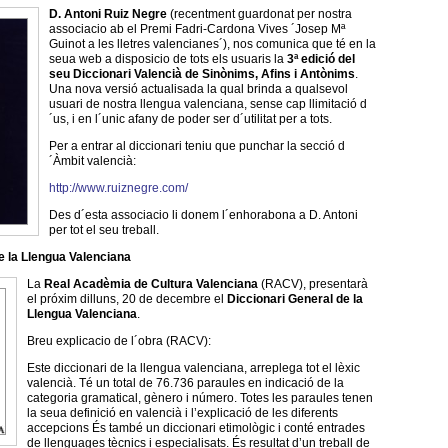
D.
Antoni Ruiz Negre
(recentment guardonat per nostra
associacio ab el Premi Fadri-Cardona Vives ´Josep Mª
Guinot a les lletres valencianes´), nos comunica que té en la
seua web a disposicio de tots els usuaris la
3ª edició del
seu Diccionari Valencià de Sinònims, Afins i Antònims
.
Una nova versió actualisada la qual brinda a qualsevol
usuari de nostra llengua valenciana, sense cap llimitació d
´us, i en l´unic afany de poder ser d´utilitat per a tots.
Per a entrar al diccionari teniu que punchar la secció d
´Àmbit valencià:
http://www.ruiznegre.com/
Des d´esta associacio li donem l´enhorabona a D. Antoni
per tot el seu treball.
e la Llengua Valenciana
La
Real Acadèmia de Cultura Valenciana
(RACV), presentarà
el próxim dilluns, 20 de decembre el
Diccionari General de la
Llengua Valenciana
.
Breu explicacio de l´obra (RACV):
Este diccionari de la llengua valenciana, arreplega tot el lèxic
valencià. Té un total de 76.736 paraules en indicació de la
categoria gramatical, gènero i número. Totes les paraules tenen
la seua definició en valencià i l’explicació de les diferents
accepcions És també un diccionari etimològic i conté entrades
de llenguages tècnics i especialisats. És resultat d’un treball de