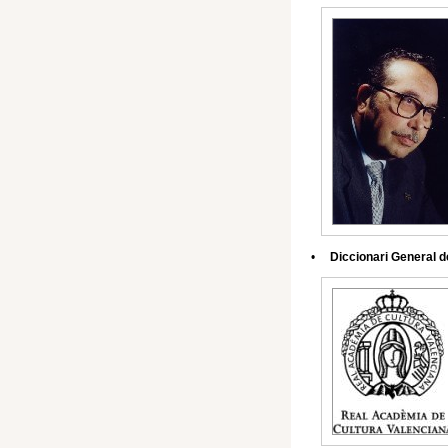
•
Diccionari General d