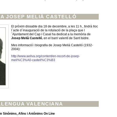
 A JOSEP MELIÀ CASTELLÓ
El pròxim dissabte dia 18 de decembre, a les 11 h., tindrà lloc
l´acte d´inauguració de la rotulació de la plaça que l
´Ajuntament del Cap i Casal ha dedicat a la memòria de
Josep Melià Castelló
, en el barri valentí de Sant Isidre.
Mes informació i biografia de Josep Melià Castelló (1932-
2004):
http://www.aellva.org/content/en-recort-de-josep-
meli%C3%A0-castell%C3%B3
LLENGUA VALENCIANA
de Sinònims, Afins i Antònims On Line