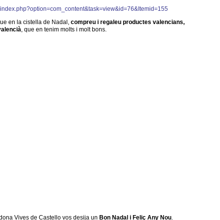
rg/index.php?option=com_content&task=view&id=76&Itemid=155
ue en la cistella de Nadal,
compreu i regaleu productes valencians,
 valencià
, que en tenim molts i molt bons.
rdona Vives de Castello vos desija un
Bon Nadal i Feliç Any Nou
.