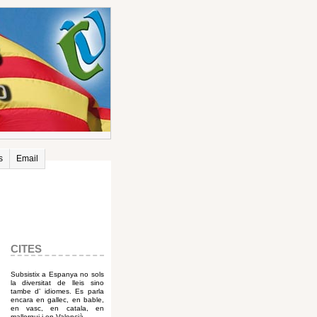
s
Email
CITES
Subsistix a Espanya no sols
la diversitat de lleis sino
tambe d’ idiomes. Es parla
encara en gallec, en bable,
en vasc, en catala, en
mallorqui i en Valencià