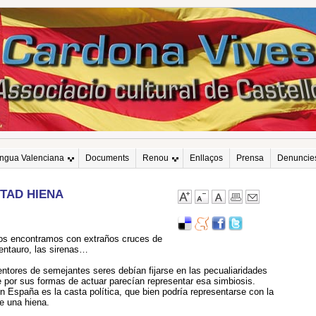
engua Valenciana
Documents
Renou
Enllaços
Prensa
Denuncie
ITAD HIENA
nos encontramos con extraños cruces de
centauro, las sirenas…
entores de semejantes seres debían fijarse en las pecualiaridades
 por sus formas de actuar parecían representar esa simbiosis.
 España es la casta política, que bien podría representarse con la
e una hiena.