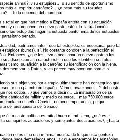
specie animal?; ¿su estupidez… o su sentido de oportunismo
los más el espíritu carroñero?... ¿o pesa más su tozudez
to?... Todo depende del momento.
isis total en que han metido a España entera con su actuación
vienen y nos imponen un nuevo gasto estúpido: la traducción
señorías estúpidas hagan la estúpida pantomima de los estúpidos
y parasitario senado.
ualidad, podríamos inferir que tal estupidez es necesaria, pero tal
 estúpidos (burros), sí. No obstante conocen a la perfección el
ñol). Entonces, ¿qué les lleva a ocasionar un nuevo gasto a los
su adscripción a la característica que les identifica con otra
rasitismo, su afición a la carroña; su identificación con la hiena.
ue desmembrar la Patria, y les parece muy oportuno para ello
ez.
iendo sus objetivos; por ejemplo últimamente han conseguido que
resentar una patente en español. Vamos avanzando… Y del gasto
ue nos ocupa… ¿qué vamos a decir?... La instauración de su
ódica cantidad de millón y medio de euros… más 750.000 euros
n proclama el señor Chaves, no tiene importancia, porque
rte del presupuesto del Senado.
que ésta casta política es mitad burro mitad hiena, ¿qué es el
nta semejantes actuaciones y semejantes declaraciones?, ¿hasta
ctuación no es sino una mínima muestra de lo que esta gentuza
a desde hace demasiados años, ¿y qué esperamos los españoles