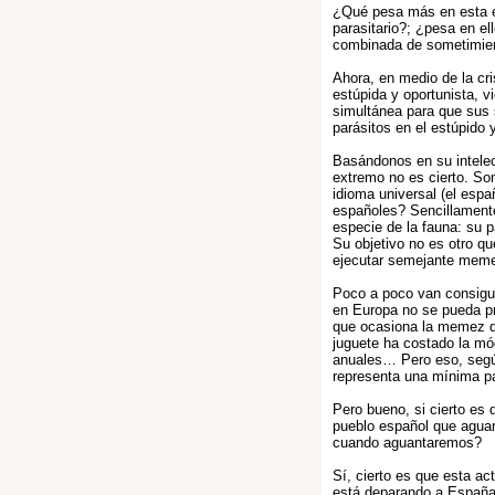
¿Qué pesa más en esta e
parasitario?; ¿pesa en el
combinada de sometimien
Ahora, en medio de la cr
estúpida y oportunista, 
simultánea para que sus 
parásitos en el estúpido 
Basándonos en su intelect
extremo no es cierto. Son
idioma universal (el espa
españoles? Sencillamente 
especie de la fauna: su pa
Su objetivo no es otro q
ejecutar semejante mem
Poco a poco van consigu
en Europa no se pueda p
que ocasiona la memez q
juguete ha costado la m
anuales… Pero eso, segú
representa una mínima pa
Pero bueno, si cierto es 
pueblo español que agua
cuando aguantaremos?
Sí, cierto es que esta a
está deparando a Españ