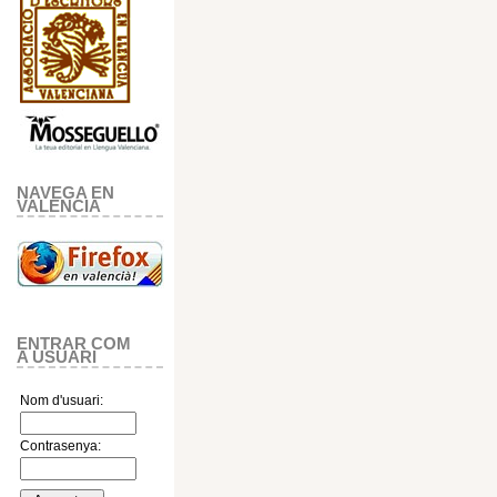
NAVEGA EN
VALENCIA
ENTRAR COM
A USUARI
Nom d'usuari:
Contrasenya: